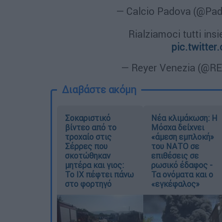
— Calcio Padova (@Pad
Rialziamoci tutti ins
pic.twitt
— Reyer Venezia (@R
Διαβάστε ακόμη
Σοκαριστικό
Νέα κλιμάκωση: Η
βίντεο από το
Μόσχα δείχνει
τροχαίο στις
«άμεση εμπλοκή»
Σέρρες που
του ΝΑΤΟ σε
σκοτώθηκαν
επιθέσεις σε
μητέρα και γιος:
ρωσικό έδαφος -
Το ΙΧ πέφτει πάνω
Τα ονόματα και ο
στο φορτηγό
«εγκέφαλος»