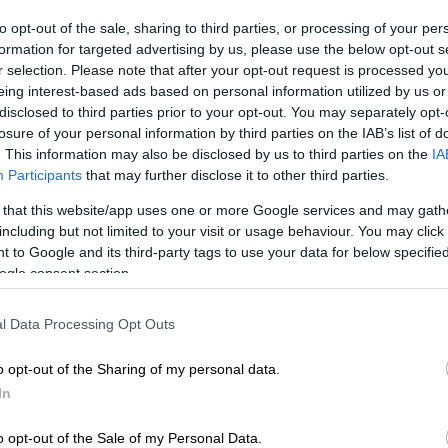
to opt-out of the sale, sharing to third parties, or processing of your per
ης
formation for targeted advertising by us, please use the below opt-out s
το παιχνίδι της 7
αγωνιστικής
r selection. Please note that after your opt-out request is processed y
πάν
. Εκπρόσωποι της
eing interest-based ads based on personal information utilized by us or
εγάλες καταστροφές που υπέστη η πόλη
disclosed to third parties prior to your opt-out. You may separately opt-
ωσης που προκάλεσε τη μεγαλύτερη
losure of your personal information by third parties on the IAB’s list of
. This information may also be disclosed by us to third parties on the
IA
ων
(το νερό έφτασε στο 1 μέτρο και 87
Participants
that may further disclose it to other third parties.
 αγώνα.
 that this website/app uses one or more Google services and may gath
including but not limited to your visit or usage behaviour. You may click 
 to Google and its third-party tags to use your data for below specifi
ogle consent section.
l Data Processing Opt Outs
o opt-out of the Sharing of my personal data.
In
o opt-out of the Sale of my Personal Data.