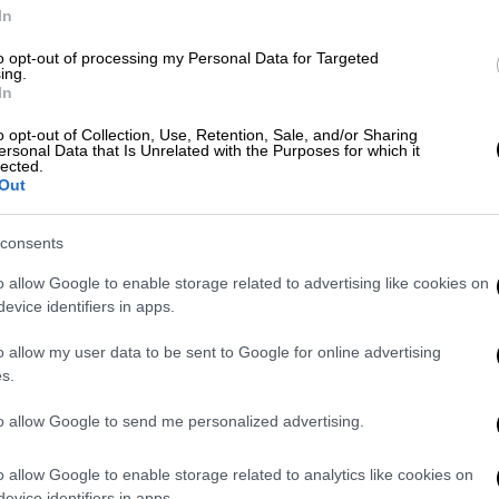
In
to opt-out of processing my Personal Data for Targeted
ing.
In
o opt-out of Collection, Use, Retention, Sale, and/or Sharing
ersonal Data that Is Unrelated with the Purposes for which it
lected.
Out
consents
o allow Google to enable storage related to advertising like cookies on
κο της οποίας βρίσκεται ο πρώην τεχνικός
evice identifiers in apps.
ήδη ξεκινήσει το ταξίδι της, με αποτέλεσμα
αγωγή της αναμέτρησης. Το κλίμα στις
o allow my user data to be sent to Google for online advertising
αν φυσικά βαρύ.
s.
 οποία αγωνίζεται τα τελευταία χρόνια ο
to allow Google to send me personalized advertising.
 ενώ πριν από την αναμέτρηση τηρήθηκε
o allow Google to enable storage related to analytics like cookies on
απίστευτης κακοκαιρίας.
evice identifiers in apps.