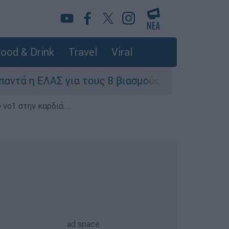
ood & Drink
Travel
Viral
ΛΑΣ για τους 8 βιασμούς τουριστριών - «Μόνο 3
 νο1 στην καρδιά...