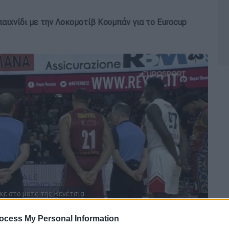
αιχνίδι με την Λοκομοτίβ Κουμπάν για το Eurocup
κε στο ματς της Βενέτσια
ocess My Personal Information
 το ΕΘΝΟΣ στη Google