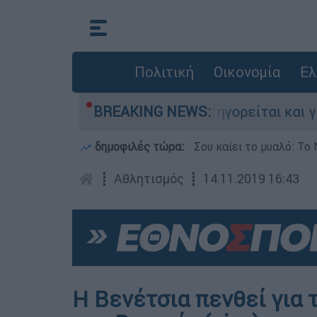
Πολιτική
Οικονομία
Ελ
ίες στην Ελλάδα - Κατηγορείται και για την ε
BREAKING NEWS:
δημοφιλές τώρα:
Σου καίει το μυαλό: Το 
┋
Αθλητισμός
┋
14.11.2019 16:43
Η Βενέτσια πενθεί για