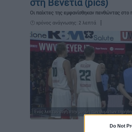
στη Βενετία (pics)
Οι παίκτες της εμφανίσθηκαν πενθώντας στο π
🕛 χρόνος ανάγνωσης: 2 λεπτά ┋
Ενός λεπτού σιγή στην μνήμη των θυμάτων τηρήθη
Do Not Pr
Προσθέστε