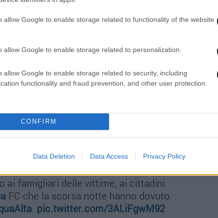
λαβε πρωτοβουλία με στόχο την
o allow Google to enable storage related to functionality of the website
αυτά να δοθούν στους εκατοντάδες από τα
ους της περιοχής.
o allow Google to enable storage related to personalization.
tra Reyer e Lokomotiv Kuban, minuto di
ione a Venezia 😢🙏
#EurosportBASKET
|
o allow Google to enable storage related to security, including
YSEuroCup
pic.twitter.com/fkKpUQrroY
cation functionality and fraud prevention, and other user protection.
osport_IT)
November 13, 2019
CONFIRM
dell’eccezionale calamità naturale che ha
ic.twitter.com/eaAUH6WqLa
Data Deletion
Data Access
Privacy Policy
EYER1872)
November 13, 2019
 ai famigliari delle vittime, ai cittadini
ia
FC che la scorsa notte hanno dovuto
quaAlta
.
pic.twitter.com/3ALiFgwM92