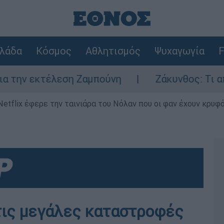
λάδα
Κόσμος
Αθλητισμός
Ψυχαγωγία
F
κτέλεση Ζαμπούνη
Ζάκυνθος: Τι απαντά η Ε
Netflix έφερε την ταινιάρα του Νόλαν που οι φαν έχουν κρυφό
 τις μεγάλες καταστροφές