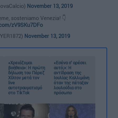
ovaCalcio)
November 13, 2019
ieme, sosteniamo Venezia! 👇
er.com/zV9SKu7DFo
EYER1872)
November 13, 2019
«Χρειάζομαι
«Εσένα σ’ αρέσει
βοήθεια»: Η πρώτη
αυτό;»: Η
δήλωση του Πέρεζ
αντίδραση της
Χίλτον μετά τον
Ιουλίας Καλλιμάνη
live
όταν της πέταξαν
αυτοτραυματισμό
λουλούδια στο
στο TikTok
πρόσωπο