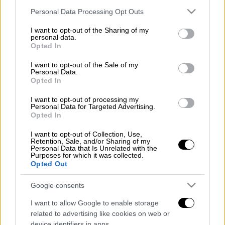
Please note that this website/app uses one or more Google
Personal Data Processing Opt Outs
Τα προβλήματα με το αλκοόλ και τις λοιπές
services and may gather and store information including but
(γένους θηλυκού οι περισσότερες…)
not limited to your visit or usage behaviour. You may click to
I want to opt-out of the Sharing of my
personal data.
ασωτίες είχαν ήδη ξεκινήσει.
grant or deny consent to Google and its third-party tags to
Opted In
use your data for below specified purposes in below Google
Το Γενάρη του 1971 ο μεγαλύτερος σταρ του
consent section.
I want to opt-out of the Sale of my
Personal Data.
ευρωπαϊκού ποδοσφαίρου δεν μπήκε καν
Opted In
στον κόπο να ακολουθήσει την αποστολή
της ομάδας στο Λονδίνο για τον αγώνα με
I want to opt-out of processing my
Personal Data for Targeted Advertising.
την Τσέλσι, προκειμένου να περάσει ένα
Opted In
διήμερο με τη νέα κατάκτηση του, την
I want to opt-out of Collection, Use,
ανερχόμενη τηλεοπτική σταρ (μετέπειτα
Retention, Sale, and/or Sharing of my
Personal Data that Is Unrelated with the
σύζυγο του Τζέρεμι Άιρονς), Σίνεντ Κιούζακ.
Purposes for which it was collected.
Opted Out
Διαβάστε περισσότερα στο
menshouse.gr
Google consents
Διαβάστε ακόμη
I want to allow Google to enable storage
related to advertising like cookies on web or
O στρατηγός ήταν σχιζοφρενής, εμμονικός,
πλησίαζε τα 75 όταν τον αντάμωσε η δόξα –
device identifiers in apps.