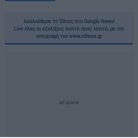
Ακολούθησε το Έθνος στο Google News!
Live όλες οι εξελίξεις λεπτό προς λεπτό, με την
υπογραφή του www.ethnos.gr