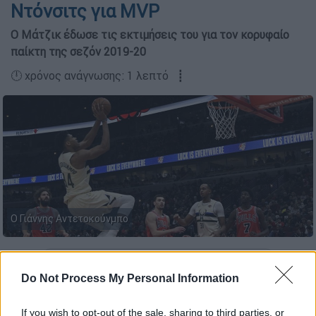
Ντόνσιτς για MVP
Ο Μάτζικ έδωσε τις εκτιμήσεις του για τον κορυφαίο
παίκτη της σεζόν 2019-20
🕛 χρόνος ανάγνωσης: 1 λεπτό ┋
O Γιάννης Αντετοκούνμπο
Προσθέστε το ΕΘΝΟΣ στη Google
Do Not Process My Personal Information
Μπορεί ακόμη να βρισκόμαστε στην αρχή
If you wish to opt-out of the sale, sharing to third parties, or