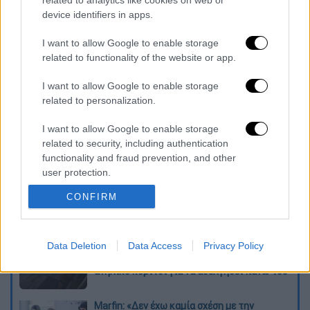
related to analytics like cookies on web or
12. Kyrie Irving
device identifiers in apps.
— Earvin Magic Johnson
I want to allow Google to enable storage
(@MagicJohnson)
November 25,
related to functionality of the website or app.
2019
I want to allow Google to enable storage
related to personalization.
Διαβάστε ακόμη
I want to allow Google to enable storage
Επιστήμονες ανακάλυψαν τον τέταρτο
related to security, including authentication
γνωστό τύπο μεταδοτικού καρκίνου στον
κόσμο
functionality and fraud prevention, and other
user protection.
Μουντιάλ 2026: «Θα ανατινάξω τον Μέσι με
CONFIRM
τέσσερις βόμβες» - Οι τρομοκρατικές
απειλές που ερεύνησε το FBI
Data Deletion
Data Access
Privacy Policy
Φρίκη στην Κρήτη: Τουρίστας μπήκε σε
κατάστημα και ρώτησε πόσο «κοστίζει»
ανήλικο κορίτσι για να ασελγήσει πάνω του
Marfin: «Δεν έχω καμία σχέση με την