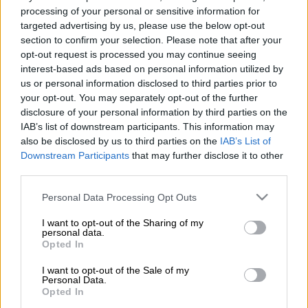
της αγωνιστικής σεζόν όμως ο
Μάτζικ
processing of your personal or sensitive information for
Τζόνσον
, ένα θρύλος του
ΝΒΑ
δεν δίστασε
targeted advertising by us, please use the below opt-out
να φτιάξει μια λίστα με παίκτες που κατά
section to confirm your selection. Please note that after your
opt-out request is processed you may continue seeing
την γνώμη του δείχνουν ικανοί με βάση τις
interest-based ads based on personal information utilized by
μέχρι τώρα εμφανίσεις τους για τον τίτλο
us or personal information disclosed to third parties prior to
του MVP της χρονιάς.
your opt-out. You may separately opt-out of the further
disclosure of your personal information by third parties on the
Ο Μάτζικ Τζόνσον τοποθέτησε τον
IAB’s list of downstream participants. This information may
ΛεΜπρον Τζέιμς
στην πρώτη θέση της
also be disclosed by us to third parties on the
IAB’s List of
Downstream Participants
that may further disclose it to other
λίστας (την οποία δημοσίευσε στον
third parties.
η
λογαριασμό του στο twitter) ενώ στην 2
Please note that this website/app uses one or more Google
θέση έβαλε μαζί τους
Γιάννη Αντετοκούνμπο
Personal Data Processing Opt Outs
services and may gather and store information including but
και
Λούκα Ντόνσιτς
και στην 3η τον
Τζέιμς
not limited to your visit or usage behaviour. You may click to
I want to opt-out of the Sharing of my
Χάρντεν
.
personal data.
grant or deny consent to Google and its third-party tags to
Opted In
use your data for below specified purposes in below Google
Ο Ντόνσιτς στο μεταξύ έκανε πάλι όργια
consent section.
I want to opt-out of the Sale of my
στην νίκη των
Μάβερικς
επί των
Ρόκετς
στο
Personal Data.
Opted In
Χιούστον με 137-123. Ο Σλοβένος σταρ