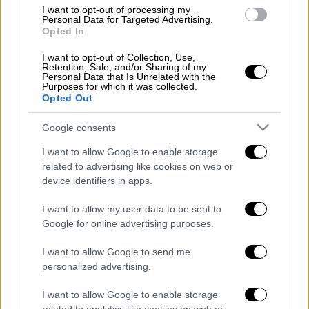
έκανε double double με 41 πόντους, 10 ασίστ
I want to opt-out of processing my
Personal Data for Targeted Advertising.
και 6 ριμπάουντ.
Opted In
Δείτε την λίστα του Μάτζικ:
I want to opt-out of Collection, Use,
Retention, Sale, and/or Sharing of my
Personal Data that Is Unrelated with the
My top 16 MVP candidates in order:
Purposes for which it was collected.
Opted Out
1. LeBron James
2a. Giannis Antetokounmpo/2b. Luka
Google consents
Dončić
I want to allow Google to enable storage
3. James Harden
related to advertising like cookies on web or
4. Kawhi Leonard
device identifiers in apps.
5. Anthony Davis
I want to allow my user data to be sent to
6. Nikola Jokic
Google for online advertising purposes.
7. Joel Embiid
8. Jayson Tatum
I want to allow Google to send me
9. Pascal Siakam
personalized advertising.
10. Donovan Mitchell
I want to allow Google to enable storage
11. Ben Simmons