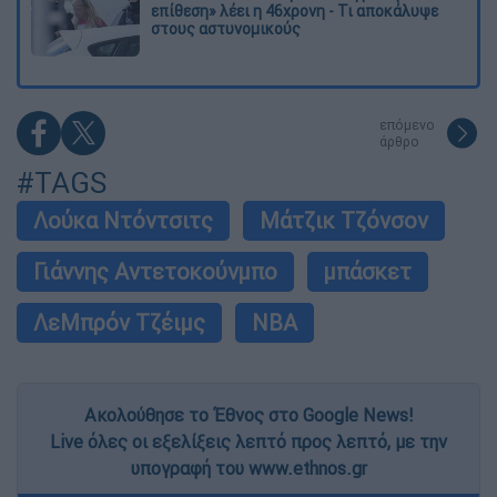
επίθεση» λέει η 46χρονη - Τι αποκάλυψε
στους αστυνομικούς
επόμενο
άρθρο
#TAGS
Λούκα Ντόντσιτς
Μάτζικ Τζόνσον
Γιάννης Αντετοκούνμπο
μπάσκετ
ΛεΜπρόν Τζέιμς
NBA
Ακολούθησε το Έθνος στο Google News!
Live όλες οι εξελίξεις λεπτό προς λεπτό, με την
υπογραφή του www.ethnos.gr