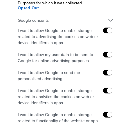
Purposes for which it was collected.
Πολύ καλή εμφάνιση για τους νικητές
Opted Out
πραγματοποίησαν οι Ράις(14π. με 5 ασίστ)
και Τόμας (16π. με 4 ριμπάουντ).
Google consents
I want to allow Google to enable storage
Πριν από την έναρξη του αγώνα
ο Ρικ Πιτίνο
related to advertising like cookies on web or
ρωτήθηκε ξανά για το θέμα των …ημερών
device identifiers in apps.
σχετικά με την πρόθεση του να καλέσει τον
Βασίλη Σπανούλη στην Εθνική ομάδα
με τον
I want to allow my user data to be sent to
Google for online advertising purposes.
έμπειρο αμερικανό κόουτς να δηλώνει στην
CosmoteSports τα εξής: «Κοιτάξτε, θα είναι
I want to allow Google to send me
πολύ δύσκολο να προκριθούμε στους
personalized advertising.
Ολυμπιακούς Αγώνες, ειδικά αν ο Γιάννης
I want to allow Google to enable storage
είναι στα πλέι οφ. Θέλουμε εμπειρία και
related to analytics like cookies on web or
ταλέντο. Δεν υπάρχει πιο ταλαντούχος και
device identifiers in apps.
πιο έμπειρος από εκείνον. Θέλουμε τη σοφία
του και την ικανότητά του. Πάντα είναι σε
I want to allow Google to enable storage
related to functionality of the website or app.
εξαιρετική κατάσταση. Είναι ένα "basketball