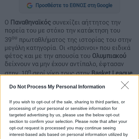
Προσθέστε το ΕΘΝΟΣ στη Google
Ο
Παναθηναϊκός
συνεχίζει αήττητος την
πορεία του με στόχο την κατάκτηση του
ου
39
πρωταθλήματος της ιστορίας του στην
μεγάλη κατηγορία. Οι «πράσινοι» που ειδικά
φέτος και με την απουσία του
Ολυμπιακού
δείχνουν να μην έχουν αντίπαλο, έφτασαν
η
στην 10
σερί νίκη τους στην
Basket
League
απέναντι στον μαχητικό
Ήφαιστο Λήμνου
με
Do Not Process My Personal Information
87-74. Με το συγκεκριμένο παιχνίδι έπεσε η
ης
«αυλαία» της 10
αγωνιστικής στο
If you wish to opt-out of the sale, sharing to third parties, or
πρωτάθλημα της Α1.
processing of your personal or sensitive information for
targeted advertising by us, please use the below opt-out
Ο
Ρικ Πιτίνο
είχε την ευκαιρία να τεστάρει
section to confirm your selection. Please note that after your
την ετοιμότητα παικτών του ενόψει ενός
opt-out request is processed you may continue seeing
η
interest-based ads based on personal information utilized by
δύσκολου αγώνα για την 13
αγωνιστική της