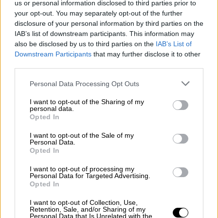
us or personal information disclosed to third parties prior to
Euroleague στην Βαρκελώνη(Παρασκευή,
your opt-out. You may separately opt-out of the further
13/12) απέναντι στην φορμαρισμένη φέτος
disclosure of your personal information by third parties on the
Μπαρτσελόνα.
IAB’s list of downstream participants. This information may
also be disclosed by us to third parties on the
IAB’s List of
Ο Ήφαιστος αποδείχθηκε ιδιαίτερα
Downstream Participants
that may further disclose it to other
third parties.
ανταγωνιστικός στο πρώτο ημίχρονο(σκορ
47-44) κατάφερε να ελέγξει τα ριμπάουντ,
Please note that this website/app uses one or more Google
Personal Data Processing Opt Outs
ενώ ο Έβανς δημιούργησε πολλά
services and may gather and store information including but
not limited to your visit or usage behaviour. You may click to
I want to opt-out of the Sharing of my
προβλήματα στην άμυνα του Παναθηναϊκού.
personal data.
grant or deny consent to Google and its third-party tags to
Η εικόνα του αγώνα άλλαξε από την στιγμή
Opted In
use your data for below specified purposes in below Google
που οι «πράσινοι» αποφάσισαν να ανεβάσουν
consent section.
I want to opt-out of the Sale of my
το επίπεδο της έντασης στην άμυνα, να
Personal Data.
Opted In
πιέσουν και να δώσουν γρηγορότερο ρυθμό
στο παιχνίδι. Παρά τα πολλά του λάθη (είχε
I want to opt-out of processing my
Personal Data for Targeted Advertising.
συνολικά 19) ο Παναθηναϊκός στο τρίτο
Opted In
δεκάλεπτο πήρε τον έλεγχο για να φτάσει σε
I want to opt-out of Collection, Use,
μια ακόμη νίκη.
Retention, Sale, and/or Sharing of my
Personal Data that Is Unrelated with the