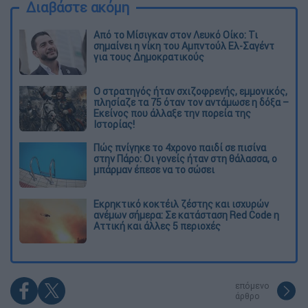
Διαβάστε ακόμη
Από το Μίσιγκαν στον Λευκό Οίκο: Τι
σημαίνει η νίκη του Αμπντούλ Ελ-Σαγέντ
για τους Δημοκρατικούς
O στρατηγός ήταν σχιζοφρενής, εμμονικός,
πλησίαζε τα 75 όταν τον αντάμωσε η δόξα –
Εκείνος που άλλαξε την πορεία της
Ιστορίας!
Πώς πνίγηκε το 4χρονο παιδί σε πισίνα
στην Πάρο: Οι γονείς ήταν στη θάλασσα, ο
μπάρμαν έπεσε να το σώσει
Εκρηκτικό κοκτέιλ ζέστης και ισχυρών
ανέμων σήμερα: Σε κατάσταση Red Code η
Αττική και άλλες 5 περιοχές
επόμενο
άρθρο