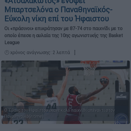
«Ατσαλάκωτος» ενόψει
Μπαρτσελόνα ο Παναθηναϊκός-
Εύκολη νίκη επί του Ήφαιστου
Οι «πράσινοι» επικράτησαν με 87-74 στο παιχνίδι με το
οποίο έπεσε η αυλαία της 10ης αγωνιστικής της Basket
League
🕛 χρόνος ανάγνωσης: 2 λεπτά ┋
Ο 'Εβανς του Ηφαίστου έκανε καλό παιχνίδι απέναντι στον
Παναθηναϊκό(intime)