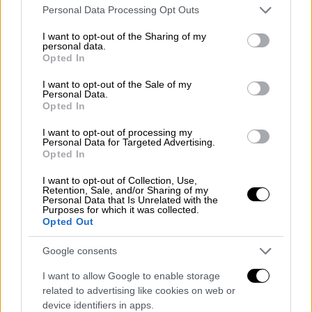
οποίοι προεξάρχοντος του δήμαρχου Βόλου,
Please note that this website/app uses one or more Google
Personal Data Processing Opt Outs
ο οποίος δηλώθηκε στο φύλλο αγώνα ως
services and may gather and store information including but
διερμηνέας, διαμαρτυρήθηκαν έντονα.
not limited to your visit or usage behaviour. You may click to
I want to opt-out of the Sharing of my
personal data.
grant or deny consent to Google and its third-party tags to
Opted In
Μπέος και Καραπαπάς είχαν τετ α τετ και
use your data for below specified purposes in below Google
consent section.
αντάλλαξαν βαριές κουβέντες, την ώρα που
I want to opt-out of the Sale of my
Personal Data.
ο αγώνας είχε διακοπεί προσωρινά. Οι
Opted In
ψυχραιμότεροι μπήκαν στη μέση
I want to opt-out of processing my
προκειμένου να αποφευχθούν τα χειρότερα,
Personal Data for Targeted Advertising.
Opted In
ενώ ο διαιτητής Φωτιάς απέβαλλε και τους
δύο.
I want to opt-out of Collection, Use,
Retention, Sale, and/or Sharing of my
Personal Data that Is Unrelated with the
Purposes for which it was collected.
Opted Out
Google consents
I want to allow Google to enable storage
related to advertising like cookies on web or
device identifiers in apps.