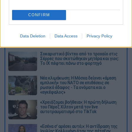
CONFIRM
2799130_1.jpg
Data Deletion
Data Access
Privacy Policy
Διαβάστε ακόμη
Σοκαριστικό βίντεο από το τροχαίο στις
Σέρρες που σκοτώθηκαν μητέρα και γιος:
Το ΙΧ πέφτει πάνω στο φορτηγό
Νέα κλιμάκωση: Η Μόσχα δείχνει «άμεση
εμπλοκή» του ΝΑΤΟ σε επιθέσεις σε
ρωσικό έδαφος - Τα ονόματα και ο
«εγκέφαλος»
«Χρειάζομαι βοήθεια»: Η πρώτη δήλωση
του Πέρεζ Χίλτον μετά τον live
αυτοτραυματισμό στο TikTok
«Εσένα σ’ αρέσει αυτό;»: Η αντίδραση της
Ιουλίας Καλλιμάνη όταν της πέταξαν