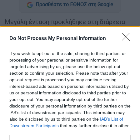
Προσθέστε το ΕΘΝΟΣ στη Google
Μεγάλη ένταση προκλήθηκε στη διάρκεια
του α' ημιχρόνου της αναμέτρησης του
Βόλου
με τον
Ολυμπιακό
στο Πανθεσσαλικό
Do Not Process My Personal Information
Στάδιο. Ο
Κώστας Καραπαπάς
και ο
Αχιλλέας
Μπέος
είχαν έντονο φραστικό επεισόδιο και
If you wish to opt-out of the sale, sharing to third parties, or
processing of your personal or sensitive information for
λίγο έλειψε να έρθουν στα χέρια μπροστά
targeted advertising by us, please use the below opt-out
από τους πάγκους των δύο ομάδων...
section to confirm your selection. Please note that after your
opt-out request is processed you may continue seeing
Η σύρραξη προκλήθηκε όταν σύσσωμος ο
interest-based ads based on personal information utilized by
πάγκος του Ολυμπιακού λίγο μετά το 30'
us or personal information disclosed to third parties prior to
σηκώθηκε για να διαμαρτυρηθεί έντονα στον
your opt-out. You may separately opt-out of the further
disclosure of your personal information by third parties on the
διαιτητή Φωτιά για ένα ακυρωθέν γκολ του
IAB’s list of downstream participants. This information may
Σουντανί ως οφσάιντ από το 17'. Η κίνηση
also be disclosed by us to third parties on the
IAB’s List of
αυτή των «ερυθρόλευκων» προκάλεσε την
Downstream Participants
that may further disclose it to other
έντονη αντίδραση των γηπεδούχων, οι
third parties.