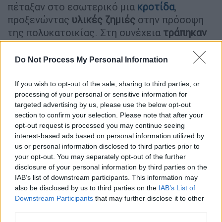
πέταξαν στο εσωτερικό μια
κροτίδα
,
προξενώντας
υλικές ζημιές
στην πρόσοψη
της πολυκατοικίας. Στη συνέχεια
τράπηκαν
σε φυγή...
Do Not Process My Personal Information
Δείτε τις
φωτογραφίες
(ΑΠΕ) από το
σημείο…
If you wish to opt-out of the sale, sharing to third parties, or
processing of your personal or sensitive information for
targeted advertising by us, please use the below opt-out
section to confirm your selection. Please note that after your
opt-out request is processed you may continue seeing
interest-based ads based on personal information utilized by
us or personal information disclosed to third parties prior to
your opt-out. You may separately opt-out of the further
disclosure of your personal information by third parties on the
IAB’s list of downstream participants. This information may
also be disclosed by us to third parties on the
IAB’s List of
Downstream Participants
that may further disclose it to other
third parties.
4991597.jpg
copyright: AΠΕ