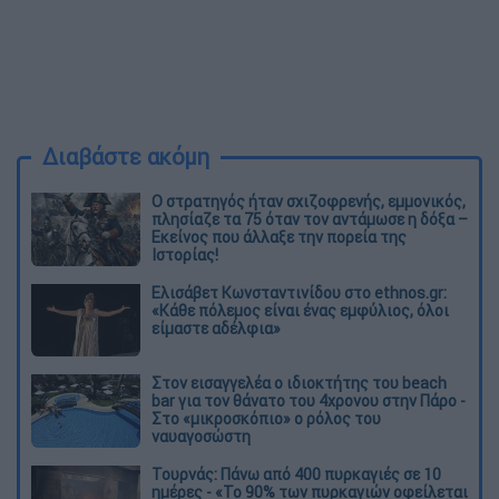
Διαβάστε ακόμη
O στρατηγός ήταν σχιζοφρενής, εμμονικός,
πλησίαζε τα 75 όταν τον αντάμωσε η δόξα –
Εκείνος που άλλαξε την πορεία της
Ιστορίας!
Ελισάβετ Κωνσταντινίδου στο ethnos.gr:
«Κάθε πόλεμος είναι ένας εμφύλιος, όλοι
είμαστε αδέλφια»
Στον εισαγγελέα ο ιδιοκτήτης του beach
bar για τον θάνατο του 4χρονου στην Πάρο -
Στο «μικροσκόπιο» ο ρόλος του
ναυαγοσώστη
Τουρνάς: Πάνω από 400 πυρκαγιές σε 10
ημέρες - «Το 90% των πυρκαγιών οφείλεται