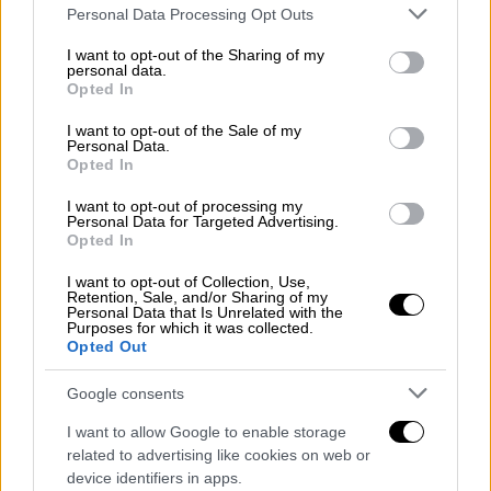
Please note that this website/app uses one or more Google
Personal Data Processing Opt Outs
services and may gather and store information including but
not limited to your visit or usage behaviour. You may click to
I want to opt-out of the Sharing of my
personal data.
grant or deny consent to Google and its third-party tags to
Opted In
use your data for below specified purposes in below Google
consent section.
I want to opt-out of the Sale of my
Personal Data.
Opted In
I want to opt-out of processing my
Personal Data for Targeted Advertising.
Opted In
I want to opt-out of Collection, Use,
Retention, Sale, and/or Sharing of my
4991594.jpg
copyright: AΠΕ
Personal Data that Is Unrelated with the
Purposes for which it was collected.
Opted Out
Google consents
I want to allow Google to enable storage
related to advertising like cookies on web or
device identifiers in apps.