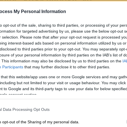
πως παλιά στην Ελλάδα»
ocess My Personal Information
ργκ, μίλησε σε σουηδική εφημερίδα και έριξε βόμβες
γίνονται πλέον στο χώρο της διαιτησίας του ελληνικού
to opt-out of the sale, sharing to third parties, or processing of your per
formation for targeted advertising by us, please use the below opt-out s
r selection. Please note that after your opt-out request is processed y
eing interest-based ads based on personal information utilized by us or
disclosed to third parties prior to your opt-out. You may separately opt-
losure of your personal information by third parties on the IAB’s list of
. This information may also be disclosed by us to third parties on the
IA
Participants
that may further disclose it to other third parties.
 that this website/app uses one or more Google services and may gath
including but not limited to your visit or usage behaviour. You may click 
 to Google and its third-party tags to use your data for below specifi
ogle consent section.
l Data Processing Opt Outs
o opt-out of the Sharing of my personal data.