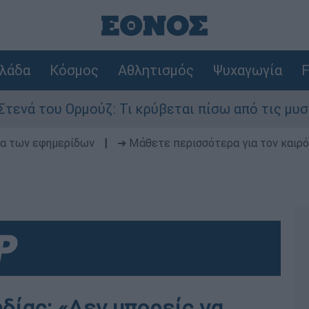
λάδα
Κόσμος
Αθλητισμός
Ψυχαγωγία
F
ά του Ορμούζ: Τι κρύβεται πίσω από τις μυστικέ
δα των εφημερίδων
|
➔ Μάθετε περισσότερα για τον καιρό
ίας: «Δεν μπορείς να