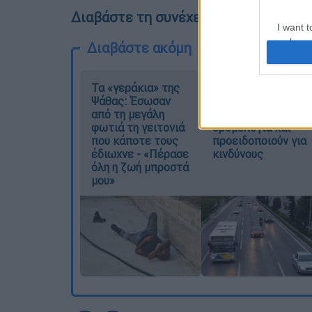
Διαβάστε τη συνέχεια στο SDNA
I want t
web or d
Διαβάστε ακόμη
I want t
or app.
Τα «γεράκια» της
Κυνήγι χρόνου στα
Ψάθας: Έσωσαν
λεωφορεία: Οδηγοί
από τη μεγάλη
καταγγέλλουν για
I want t
φωτιά τη γειτονιά
δρομολόγια και
που κάποτε τους
προειδοποιούν για
I want t
έδιωχνε - «Πέρασε
κινδύνους
authenti
όλη η ζωή μπροστά
μου»