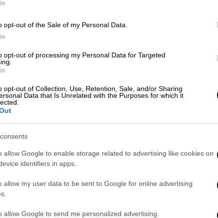
In
o opt-out of the Sale of my Personal Data.
In
to opt-out of processing my Personal Data for Targeted
ing.
In
o opt-out of Collection, Use, Retention, Sale, and/or Sharing
ersonal Data that Is Unrelated with the Purposes for which it
lected.
Out
 το ΕΘΝΟΣ στη Google
consents
οποθέτηση αποκτά μεγαλύτερη σημασία.
o allow Google to enable storage related to advertising like cookies on
λών της
ΚΕΔ
που έχει τη στιγμή στα χέρια
evice identifiers in apps.
ίας είναι βαρύνουσας σημασίας. Ο τρίτος
εργκ
, ένας άνθρωπος που έχει παίξει (ως
o allow my user data to be sent to Google for online advertising
s.
σιωπή του και
σε μία μεγάλη συνέντευξη
απασφάλισε...
to allow Google to send me personalized advertising.