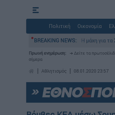
Πολιτική
Οικονομία
Ελ
 Πέμπτη 6 Αυγούστου
BREAKING NEWS:
Η μάχη για τα Στεν
Πρωινή ενημέρωση:
➔ Δείτε τα πρωτοσέλι
σήμερα
┋
Αθλητισμός
┋
08.01.2020 23:57
Βόμβες ΚΕΔ μέσω Σουηδ