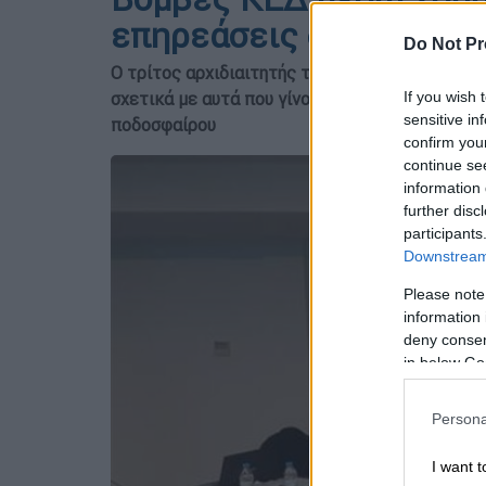
επηρεάσεις διαιτητή ό
Do Not Pr
Ο τρίτος αρχιδιαιτητής της ΚΕΔ, Λάιφ Λίντμπε
σχετικά με αυτά που γίνονταν κάποτε και δεν 
If you wish 
sensitive in
ποδοσφαίρου
confirm you
continue se
information 
further disc
participants
Downstream 
Please note
information 
deny consent
in below Go
Persona
I want t