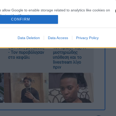
o allow Google to enable storage related to analytics like cookies on
evice identifiers in apps.
CONFIRM
o allow Google to enable storage related to functionality of the website
Σοκ στο Μεξικό:
Παιδιά ζούσαν για
Influencer
μέρες με τη νεκρή
Data Deletion
Data Access
Privacy Policy
εκτελέστηκε σε
μητέρα τους και
o allow Google to enable storage related to personalization.
ζωντανή μετάδοση
τον πρώην της: Η
- Τον πυροβόλησαν
μυστηριώδης
o allow Google to enable storage related to security, including
στο κεφάλι
υπόθεση και το
cation functionality and fraud prevention, and other user protection.
livestream λίγο
πριν