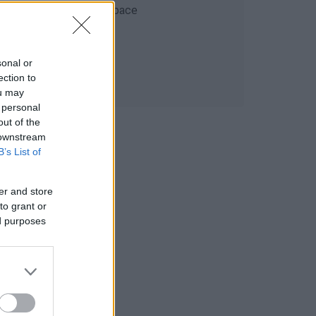
sonal or
ection to
ou may
 personal
out of the
 downstream
B’s List of
er and store
to grant or
ed purposes