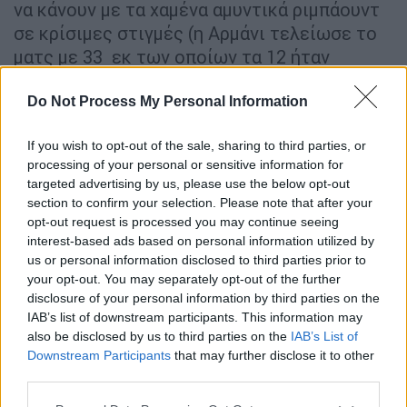
να κάνουν με τα χαμένα αμυντικά ριμπάουντ
σε κρίσιμες στιγμές (η Αρμάνι τελείωσε το
ματς με 33 εκ των οποίων τα 12 ήταν
επιθετικά), με τη «χαμηλή πτήση» του
Νικ
Καλάθη
που έμεινε στους 4 πόντους (με 1/8
Do Not Process My Personal Information
δίποντα, 0/2 τρίποντα και 10
ασίστ). Στο
If you wish to opt-out of the sale, sharing to third parties, or
μεγαλύτερο μέρος του αγώνα οι παίκτες του
processing of your personal or sensitive information for
Ρικ Πιτίνο
ήταν άστοχοι, το ποσοστό του
targeted advertising by us, please use the below opt-out
στα τρίποντα ανέβηκε στο 37% με κάποια
section to confirm your selection. Please note that after your
opt-out request is processed you may continue seeing
σουτ που μπήκαν στο τέλος κι ενώ το
interest-based ads based on personal information utilized by
παιχνίδι είχε κριθεί.
us or personal information disclosed to third parties prior to
your opt-out. You may separately opt-out of the further
Σπουδαία εμφάνιση για την Αρμάνι
disclosure of your personal information by third parties on the
πραγματοποίησε ο
Σέρχιο Ροντρίγκεζ
ο
IAB’s list of downstream participants. This information may
οποίος τελείωσε το ματς με 20 πόντους (με
also be disclosed by us to third parties on the
IAB’s List of
4/7 δίποντα, 4/8 τρίποντα). Όαση επιθετικά
Downstream Participants
that may further disclose it to other
third parties.
για τον Παναθηναϊκό ήταν
Φριντέτ
που
πέτυχε 28 πόντους (5/8 τρίποντα).
Please note that this website/app uses one or more Google