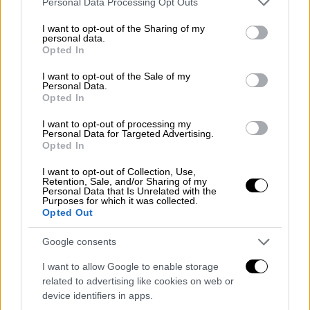
Personal Data Processing Opt Outs
services and may gather and store information including but
Το μεγαλύτερο πρόβλημα του Παναθηναϊκού
not limited to your visit or usage behaviour. You may click to
I want to opt-out of the Sharing of my
personal data.
grant or deny consent to Google and its third-party tags to
στο πρώτο ημίχρονο ήταν πως δεν μπορούσε
Opted In
use your data for below specified purposes in below Google
να απειλήσει με αποτελεσματικό τρόπο την
consent section.
I want to opt-out of the Sale of my
άμυνα της Αρμάνι από την περιφέρεια. Το
Personal Data.
ποσοστό των «πρασίνων» στο 20λεπτο από
Opted In
το τρίποντο ήταν της τάξης του 20% (είχε
I want to opt-out of processing my
μόλις 2/10), με τον Καλάθη να
Personal Data for Targeted Advertising.
Opted In
ανταποκρίνεται στην άμυνα όσες φορές
χρειάστηκε απέναντι στον Σέρχι Ροντρίγκεζ
I want to opt-out of Collection, Use,
Retention, Sale, and/or Sharing of my
αλλά να εγκλωβίζεται στην επίθεση.
Personal Data that Is Unrelated with the
Purposes for which it was collected.
Opted Out
Πολύ καλό ξεκίνημα για την Αρμάνι έκανε ο
Μορασκίνι
(10 πόντους με 2/2 δίποντα, 2/2
Google consents
τρίποντα από το 17'). Η ιταλική ομάδα
I want to allow Google to enable storage
προηγήθηκε με 44-34 στο 20' έχοντας 7/14
related to advertising like cookies on web or
device identifiers in apps.
τρίποντα 17 ριμπάουντ. Για τον Παναθηναϊκό