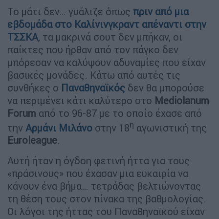
Το μάτι δεν… γυάλιζε όπως
πριν από μια
εβδομάδα στο
Καλίνινγκραντ
απέναντι στην
ΤΣΣΚΑ
, τα μακρινά σουτ δεν μπήκαν, οι
παίκτες που ήρθαν από τον πάγκο δεν
μπόρεσαν να καλύψουν αδυναμίες που είχαν
βασικές μονάδες. Κάτω από αυτές τις
συνθήκες ο
Παναθηναϊκός
δεν θα μπορούσε
να περιμένει κάτι καλύτερο στο
Mediolanum
Forum
από το 96-87 με το οποίο έχασε από
η
την
Αρμάνι Μιλάνο
στην 18
αγωνιστική της
Euroleague
.
Αυτή ήταν η όγδοη φετινή ήττα για τους
«πράσινους» που έχασαν μια ευκαιρία να
κάνουν ένα βήμα… τετράδας βελτιώνοντας
τη θέση τους στον πίνακα της βαθμολογίας.
Οι λόγοι της ήττας του Παναθηναϊκού είχαν