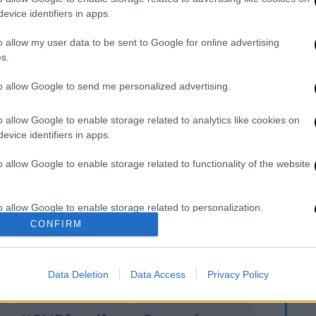
 ανάκλησης του δελτίου του Ντουρμισάι,
evice identifiers in apps.
 τη Δευτέρα (20/1). Οι ιθύνοντες της ΠΑΕ
οσφυγή στο διαιτητικό δικαστήριο της ΕΠΟ
o allow my user data to be sent to Google for online advertising
s.
ς εξέτασης της υπόθεσης.
to allow Google to send me personalized advertising.
ιατεθειμένοι να ζητήσουν από την ΕΠΟ να
ς πειθαρχικής επιτροπής της FIFA και από
o allow Google to enable storage related to analytics like cookies on
τοιχεία διαθέτουν για να άρουν την ποινή.
evice identifiers in apps.
 είναι αρνητική για τον Αρη, το πρόβλημα
o allow Google to enable storage related to functionality of the website
οι», αλλά και ο ίδιος ο ποδοσφαιριστής,
ήδη αγωνιστεί σε δύο ομάδες (στο πρώτο
o allow Google to enable storage related to personalization.
μισό σε δυο αναμετρήσεις με τον Αρη) κάτι
CONFIRM
ωμα συμμετοχής στον Ολυμπιακός εφόσον
o allow Google to enable storage related to security, including
.
cation functionality and fraud prevention, and other user protection.
Data Deletion
Data Access
Privacy Policy