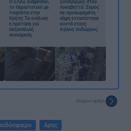
Η ΕΛΑΣ διαψεύδει
Συναγερμός στον
το περιστατικό με
Λυκαβηττό: Σορός
τουρίστα στην
σε προχωρημένη
Κρήτη: Σε ενήλικη
σήψη εντοπίστηκε
η πρόταση για
κοντά στους
σεξουαλική
Αγίους Ισιδώρους
συνεύρεση
επόμενο άρθρο
ποδόσφαιρο
Αρης