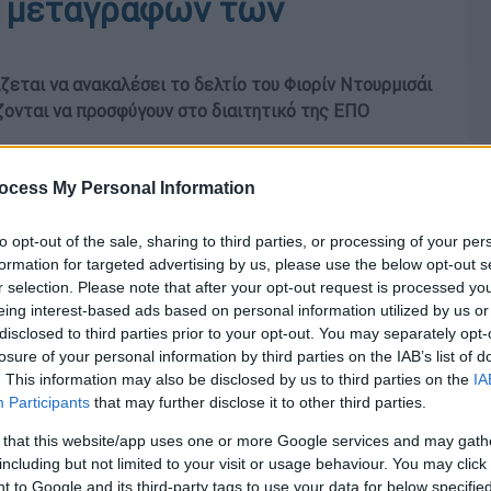
 μεταγραφών των
εται να ανακαλέσει το δελτίο του Φιορίν Ντουρμισάι
ζονται να προσφύγουν στο διαιτητικό της ΕΠΟ
ocess My Personal Information
to opt-out of the sale, sharing to third parties, or processing of your per
formation for targeted advertising by us, please use the below opt-out s
r selection. Please note that after your opt-out request is processed y
eing interest-based ads based on personal information utilized by us or
disclosed to third parties prior to your opt-out. You may separately opt-
losure of your personal information by third parties on the IAB’s list of
. This information may also be disclosed by us to third parties on the
IA
Participants
that may further disclose it to other third parties.
 that this website/app uses one or more Google services and may gath
including but not limited to your visit or usage behaviour. You may click 
 to Google and its third-party tags to use your data for below specifi