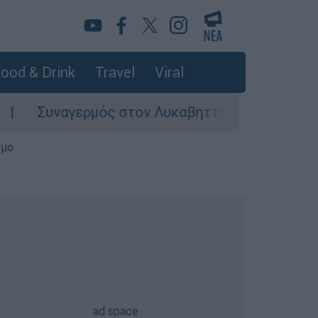
ood & Drink
Travel
Viral
Συναγερμός στον Λυκαβηττό: Σορός σε προχωρη
σμο