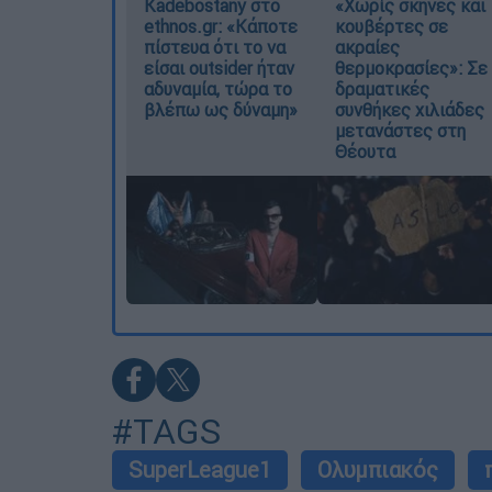
Kadebostany στο
«Χωρίς σκηνές και
ethnos.gr: «Κάποτε
κουβέρτες σε
πίστευα ότι το να
ακραίες
είσαι outsider ήταν
θερμοκρασίες»: Σε
αδυναμία, τώρα το
δραματικές
βλέπω ως δύναμη»
συνθήκες χιλιάδες
μετανάστες στη
Θέουτα
#TAGS
SuperLeague1
Ολυμπιακός