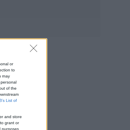
sonal or
ection to
ou may
 personal
out of the
 downstream
B’s List of
er and store
to grant or
ed purposes