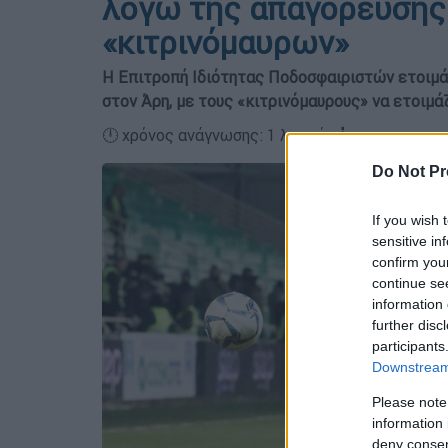
λόγω της απαγόρευσης
«κιτρινόμαυρων»
Η Επιτροπή Ιδιότητας Ποδοσφαιριστών ετοιμάζ
στον Άρη, με τους «κιτρινόμαυρους» να ετοιμά
🕛 χρόνος ανάγνωσης: 1 λεπτό ┋
Do Not Pr
If you wish 
sensitive in
confirm you
continue se
information 
further disc
participants
Downstream 
Please note
information 
deny consent