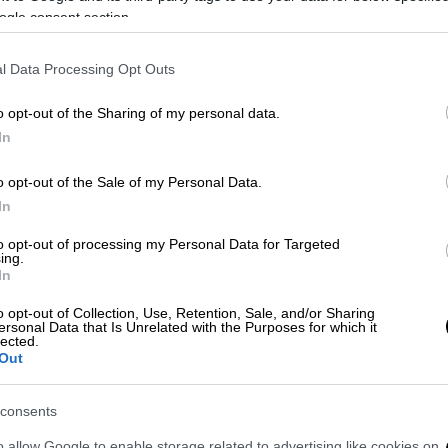
ogle consent section.
l Data Processing Opt Outs
o opt-out of the Sharing of my personal data.
In
o opt-out of the Sale of my Personal Data.
In
to opt-out of processing my Personal Data for Targeted
 το ΕΘΝΟΣ στη Google
ing.
In
ση της απόκτησης του
Φιορίν Ντουρμισάι
για
o opt-out of Collection, Use, Retention, Sale, and/or Sharing
ersonal Data that Is Unrelated with the Purposes for which it
ου έχει επιβληθεί στην «κιτρινόμαυρη»
lected.
οπή Ιδιότητας Ποδοσφαιριστών της ΕΠΟ να
Out
1) και να εξετάσει το θέμα της έκδοσης του
consents
o allow Google to enable storage related to advertising like cookies on