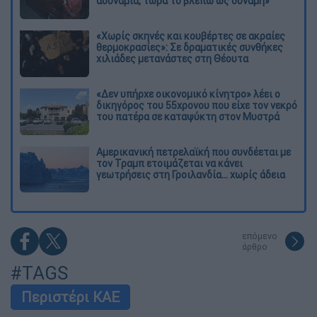
αδυναμία, τώρα το βλέπω ως δύναμη»
«Χωρίς σκηνές και κουβέρτες σε ακραίες
θερμοκρασίες»: Σε δραματικές συνθήκες
χιλιάδες μετανάστες στη Θέουτα
«Δεν υπήρχε οικονομικό κίνητρο» λέει ο
δικηγόρος του 55χρονου που είχε τον νεκρό
του πατέρα σε καταψύκτη στον Μυστρά
Αμερικανική πετρελαϊκή που συνδέεται με
τον Τραμπ ετοιμάζεται να κάνει
γεωτρήσεις στη Γροιλανδία... χωρίς άδεια
επόμενο
άρθρο
#TAGS
Περιστέρι ΚΑΕ