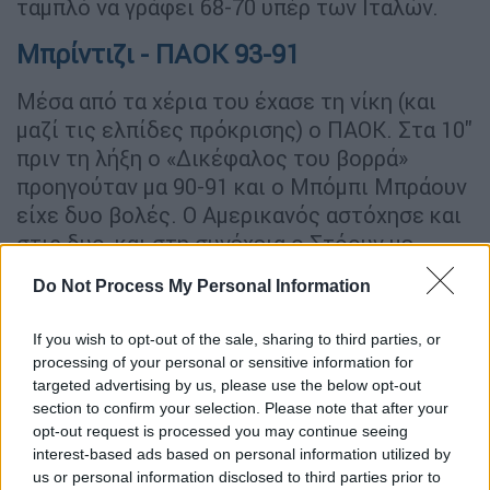
ταμπλό να γράφει 68-70 υπέρ των Ιταλών.
Μπρίντιζι - ΠΑΟΚ 93-91
Μέσα από τα χέρια του έχασε τη νίκη (και
μαζί τις ελπίδες πρόκρισης) ο ΠΑΟΚ. Στα 10''
πριν τη λήξη ο «Δικέφαλος του βορρά»
προηγούταν μα 90-91 και ο Μπόμπι Μπράουν
είχε δυο βολές. Ο Αμερικανός αστόχησε και
στις δυο, και στη συνέχεια ο Στόουν με
εύστοχο τρίποντο (στα 1.6'') έδωσε τη νίκη
Do Not Process My Personal Information
στους Ιταλούς.
If you wish to opt-out of the sale, sharing to third parties, or
ΤΑ ΔΕΚΑΛΕΠΤΑ
: 20-31, 45-53, 73-71, 93-91
processing of your personal or sensitive information for
targeted advertising by us, please use the below opt-out
ΜΠΡΙΝΤΙΖΙ:
Μπανκς 14, Μπράουν 17,
section to confirm your selection. Please note that after your
Γκασπάρδο 7 (8 ριμπάουντ), Στόουν 20 (4
opt-out request is processed you may continue seeing
τρίποντα, 7 ριμπάουντ), Τόμπσον 6 (1),
interest-based ads based on personal information utilized by
Καμπογκράντε 10 (3), Ικάντζι, Μάρτιν 8,
us or personal information disclosed to third parties prior to