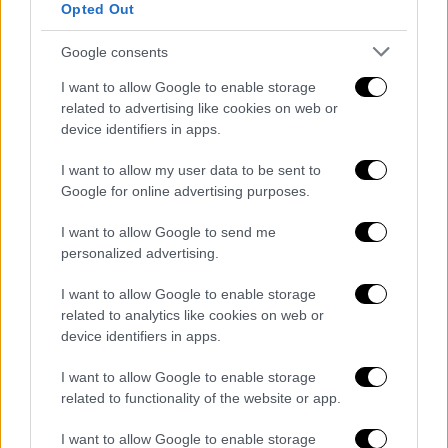
Opted Out
ΠΕΡΙΣΤΕΡΙ
(Παπανικολόπουλος): Κάζινς 5
Google consents
(2/3 διπ., 3 ασίστ), Μπλέικ (0/2 τριπ.),
Σκορδίλης 5 (2/4 διπ., 1/1 βολές), Αγραβάνης
I want to allow Google to enable storage
related to advertising like cookies on web or
2 (1/1 διπ., 4 ριμπ.), Σαλούστρος 6 (1/2 διπ.
device identifiers in apps.
4/5 βολ., 4 ριμπ., 1 ασίστ, 2 κλεψ.), Μορέιρα
16 (6/11 διπ. 4/7 βολ. 6 ριμπ), Καράμπελας 8
I want to allow my user data to be sent to
(1/1 διπ., 2/3 τριπ., 2 ασίστ), Γόντικας,
Google for online advertising purposes.
Βασιλόπουλος 11 (1/3 διπ., 3/6 τριπ. 3 ριμπ.,
I want to allow Google to send me
1 ασίστ), Χάτσερ 2 (1/1 διπ., 2 ασίστ), Γκρέι
personalized advertising.
11 (1/6 διπ., 3/5 τριπ., 4 ασίστ), Μόζες 6 (3/6
I want to allow Google to enable storage
διπ., 7 ριμπ., 1 ασίστ).
related to analytics like cookies on web or
device identifiers in apps.
ΜΟΡΝΑΡ ΜΠΑΡ
(Παβίσεβιτς): Χάρις 8 (2/8
τριπ., 3 ριμπ.), Νίντχαμ 12 (2/6 διπ., 2/5 τριπ.,
I want to allow Google to enable storage
2/2 βολές, 3 ριμπ. 3 ασίστ), Γέλενιτς,
related to functionality of the website or app.
Σέχοβιτς 21 (3/5 διπ., 2/6 τριπ., 9/9 βολές, 3
I want to allow Google to enable storage
ασίστ) Μουγκόσα, Πάβιτς 13 (5/5 διπ., 1/2