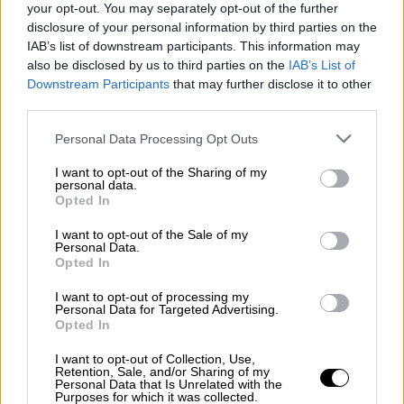
your opt-out. You may separately opt-out of the further
Ζανέλι 11 (2).
disclosure of your personal information by third parties on the
IAB’s list of downstream participants. This information may
ΠΑΟΚ:
Μπεστ 14 (2), Μπράουν 15 (3),
also be disclosed by us to third parties on the
IAB’s List of
Μαργαρίτης 7 (1), Σόρτερ 26 (4), Γουίγκινς 7,
Downstream Participants
that may further disclose it to other
Καραμανώλης, Νόουλς 1, Σαρικόπουλος 4,
third parties.
Σμιθ 15 (4), Τσόχλας 2.
Please note that this website/app uses one or more Google
Personal Data Processing Opt Outs
services and may gather and store information including but
Περιστέρι - Μόρναρ Μπαρ 72-67
not limited to your visit or usage behaviour. You may click to
I want to opt-out of the Sharing of my
personal data.
grant or deny consent to Google and its third-party tags to
Σε ένα παιχνίδι που το έλεγχε στο
Opted In
use your data for below specified purposes in below Google
μεγαλύτερό του διάστημα, το Περιστέρι είχε
consent section.
I want to opt-out of the Sale of my
τις λύσεις ακόμα και όταν φάνηκε να χάνει
Personal Data.
Opted In
τη γη κάτω από τα πόδια του. Στο 37', η
Μόρναρ πέρασε μπροστά στο σκορ με 64-65,
I want to opt-out of processing my
Personal Data for Targeted Advertising.
με τους Βασιλόπουλο και Χάτσερ να
Opted In
αποκαθιστούν την τάξη και να συμβάλλουν
I want to opt-out of Collection, Use,
στη νίκη των «κυανοκίτρινων».
Retention, Sale, and/or Sharing of my
Personal Data that Is Unrelated with the
Purposes for which it was collected.
ΤΑ ΔΕΚΑΛΕΠΤΑ:
21-9, 41-29, 56-48, 72-67