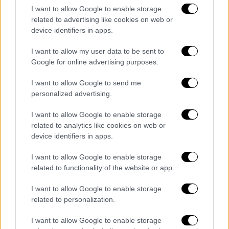
ΑΕΚ.
I want to allow Google to enable storage
related to advertising like cookies on web or
Ζήτησε σεβασμό ο Μελισσανίδης
device identifiers in apps.
I want to allow my user data to be sent to
Μάλιστα ο Μελισσανίδης μίλησε σε αυστηρό
Google for online advertising purposes.
ύφος προς τους απεσταλμένους των
FIFA/UEFA λέγοντας: «Η ΑΕΚ λέει "ναι" σε
I want to allow Google to send me
όλες τις αλλαγές που πρέπει να γίνουν για
personalized advertising.
να γίνει καλύτερο το ελληνικό ποδόσφαιρο
I want to allow Google to enable storage
και πιο ανταγωνιστικό. Φτιάξτε τη διαιτησία
related to analytics like cookies on web or
καλύτερη όπως εσείς γνωρίζετε, εμείς
device identifiers in apps.
είμαστε μαζί σας, αλλά θέλω και μεγαλύτερο
I want to allow Google to enable storage
σεβασμό απέναντι στο ελληνικό ποδόσφαιρο
related to functionality of the website or app.
από εσάς. Βρίσκεστε στη χώρα μου τρία
χρόνια. Τι έχετε κάνει; Εχετε αποτύχει. Σαν
I want to allow Google to enable storage
Ελληνας επιχειρηματίας και Ελληνας
related to personalization.
πολίτης δεν δέχομαι αυτή την κηδεμονία. Να
I want to allow Google to enable storage
συμφωνήσουμε σε όλα για το καλό του