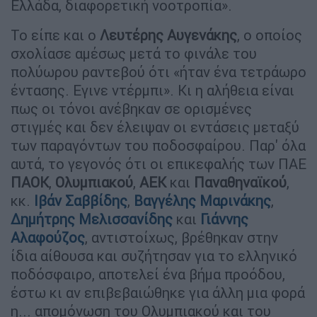
Ελλάδα, διαφορετική νοοτροπία».
Το είπε και ο
Λευτέρης Αυγενάκης
, ο οποίος
σχολίασε αμέσως μετά το φινάλε του
πολύωρου ραντεβού ότι «ήταν ένα τετράωρο
έντασης. Εγινε ντέρμπι». Κι η αλήθεια είναι
πως οι τόνοι ανέβηκαν σε ορισμένες
στιγμές και δεν έλειψαν οι εντάσεις μεταξύ
των παραγόντων του ποδοσφαίρου. Παρ' όλα
αυτά, το γεγονός ότι οι επικεφαλής των ΠΑΕ
ΠΑΟΚ
,
Ολυμπιακού
,
ΑΕΚ
και
Παναθηναϊκού
,
κκ.
Ιβάν Σαββίδης
,
Βαγγέλης Μαρινάκης
,
Δημήτρης Μελισσανίδης
και
Γιάννης
Αλαφούζος
, αντιστοίχως, βρέθηκαν στην
ίδια αίθουσα και συζήτησαν για το ελληνικό
ποδόσφαιρο, αποτελεί ένα βήμα προόδου,
έστω κι αν επιβεβαιώθηκε για άλλη μια φορά
η... απομόνωση του Ολυμπιακού και του