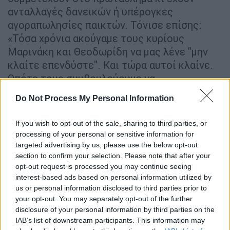
ανταλλαγές δανεικών ή υπέρογκες
αγοραπωλησίες παικτών. Τόνισε επίσης:
«Τόσα χρόνια ακούγαμε τους κυρίους
Μαρινάκη και Θεοδωρίδη να μας λένε "μην
κλαίτε επενδύστε". Και τώρα αυτοί κλαίνε.
Οπότε τους συμβουλεύουμε να
επενδύσουν». Ο Ιβάν Σαββίδης είχε
Do Not Process My Personal Information
απάντηση και στα όσα ανέφερε ο Βαγγέλης
Μαρινάκης για την ιδιότητα με την οποία
If you wish to opt-out of the sale, sharing to third parties, or
έδωσε το «παρών» στη συνάντηση,
processing of your personal or sensitive information for
υπενθυμίζοντας του πως είναι ο διοικητικός
targeted advertising by us, please use the below opt-out
section to confirm your selection. Please note that after your
ηγέτης του ΠΑΟΚ.
opt-out request is processed you may continue seeing
interest-based ads based on personal information utilized by
«Ερχεται παπάς;»
us or personal information disclosed to third parties prior to
your opt-out. You may separately opt-out of the further
Από εκεί και πέρα, αξίζει να τονιστεί πως οι
disclosure of your personal information by third parties on the
απεσταλμένοι των FIFA/UEFA προσπάθησαν
IAB’s list of downstream participants. This information may
να πείσουν τους Big 4 να κατεβάσουν κοινό