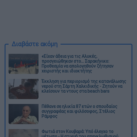
Διαβάστε ακόμη
«Είχαν άδεια για τις Αλυκές,
προσγειώθηκαν στο... Σαρακήνικο:
Προθεσμία να απολογηθούν ζήτησαν
χειριστής και ιδιοκτήτης
Έκκληση για περιορισμό της κατανάλωσης
νερού στη Σάρτη Χαλκιδικής - Ζητούν να
κλείσουν τα ντους στα beach bars
Πέθανε σε ηλικία 87 ετών ο σπουδαίος
συγγραφέας και φιλόσοφος, Στέλιος
Ράμφος
Φωτιά στον Κουβαρά: Υπό έλεγχο το
μέτωπο - Η στιγμή του απεγκλωβισμού