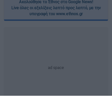
Ακολούθησε το Έθνος στο Google News!
Live όλες οι εξελίξεις λεπτό προς λεπτό, με την
υπογραφή του www.ethnos.gr