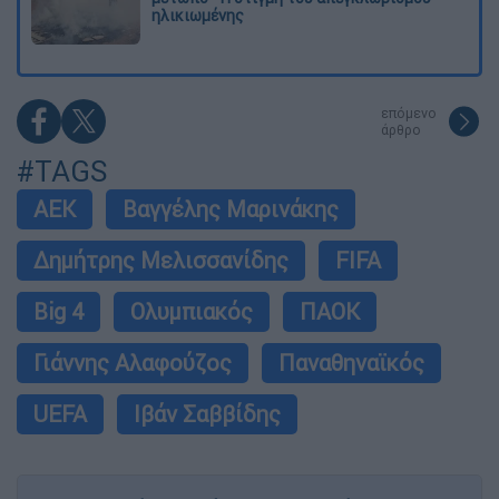
ηλικιωμένης
επόμενο
άρθρο
#TAGS
ΑΕΚ
Βαγγέλης Μαρινάκης
Δημήτρης Μελισσανίδης
FIFA
Big 4
Ολυμπιακός
ΠΑΟΚ
Γιάννης Αλαφούζος
Παναθηναϊκός
UEFA
Ιβάν Σαββίδης