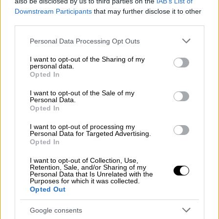
also be disclosed by us to third parties on the
IAB’s List of
υποψήφιο, ένα πρόσωπο ευρείας αποδοχής,
Downstream Participants
that may further disclose it to other
third parties.
στις εκλογές της ΕΠΟ. Ωστόσο μια ατάκα
του Δημήτρη Μελισσανίδη, με αφορμή κι
Please note that this website/app uses one or more Google
Personal Data Processing Opt Outs
ένα σχόλιο του
Ζόραν Λάκοβιτς
πέρι λόμπι
services and may gather and store information including but
not limited to your visit or usage behaviour. You may click to
I want to opt-out of the Sharing of my
στις εκλογές της ΕΠΟ, τελείωσε με
personal data.
grant or deny consent to Google and its third-party tags to
συνοπτικές διαδικασίες το ζήτημα. «Κύριε
Opted In
use your data for below specified purposes in below Google
Λάκοβιτς, θα ήθελα μια παρατήρηση για αυτό
consent section.
I want to opt-out of the Sale of my
που είπατε για λόμπι στις εκλογές της ΕΠΟ.
Personal Data.
Opted In
Οι εκλογές σε UEFA και FIFA πως γίνονται;
Μήπως φέρνετε παπά και τραβάει κλήρο; Τα
I want to opt-out of processing my
Personal Data for Targeted Advertising.
πιο ισχυρά λόμπι είναι στις δικές σας
Opted In
εκλογές. Στην ΕΠΟ θα γίνουν εκλογές
I want to opt-out of Collection, Use,
κανονικά όπως ορίζει το καταστατικό της
Retention, Sale, and/or Sharing of my
Personal Data that Is Unrelated with the
ΕΠΟ, ο νόμος και οι κανονισμοί»». Οι
Purposes for which it was collected.
ιθύνοντες των διεθνών ομοσπονδιών
Opted Out
προφανώς δεν είχαν να αντιτείνουν κάτι ως
Google consents
προς το επιχείρημα του ισχυρού άνδρα της