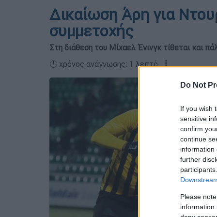
Δικαίωση Άρη για Ντου
συμμετοχής
Στη διάθεση του Μίχαελ Ένινγκ τίθεται και πάλ
🕛 χρόνος ανάγνωσης: 1 λεπτό ┋
Do Not Pr
If you wish 
sensitive in
confirm you
continue se
information 
further disc
participants
Downstream 
Please note
information 
deny consent