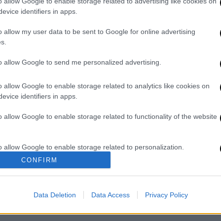
o allow Google to enable storage related to advertising like cookies on
α ενισχυθεί από την ελληνική αγορά ως το
evice identifiers in apps.
νώ θα προσπαθήσει να ακυρώσει και την
διαιτητικό της
FIFA
για τη μεταγραφική
o allow my user data to be sent to Google for online advertising
s.
to allow Google to send me personalized advertising.
 επισημαίνει: «Η σημερινή απόφαση του
o allow Google to enable storage related to analytics like cookies on
evice identifiers in apps.
τη νομιμότητα, αφού είναι ξεκάθαρο ότι η
ην παλιά ΠΑΕ των πολλών χρεών, που
o allow Google to enable storage related to functionality of the website
 Δυστυχώς, όμως, οι αμαρτίες του
α ευθύνη φέρουμε, εξακολουθούν να
o allow Google to enable storage related to personalization.
ος μας είναι η οριστική άρση του «ban»
CONFIRM
οι πολυεπίπεδες ενέργειες. Ο χρόνος πιέζει
o allow Google to enable storage related to security, including
ι ότι η ΠΑΕ ΑΡΗΣ έκανε και κάνει το
cation functionality and fraud prevention, and other user protection.
 Σύλλογος άπαξ δια παντός από τα βάρη του
Data Deletion
Data Access
Privacy Policy