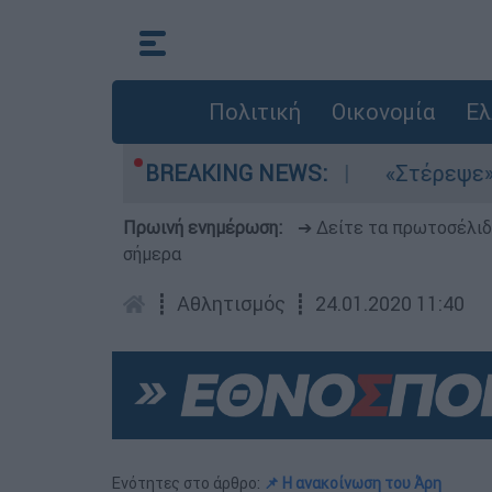
Πολιτική
Οικονομία
Ελ
 τα μελτέμια στο Αιγαίο
BREAKING NEWS:
«Στέρεψε» η αγο
Πρωινή ενημέρωση:
➔ Δείτε τα πρωτοσέλι
σήμερα
┋
Αθλητισμός
┋
24.01.2020 11:40
Ενότητες στο άρθρο:
📌 Η ανακοίνωση του Άρη