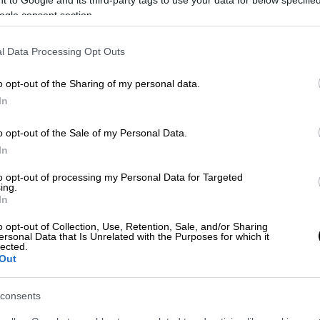
ogle consent section.
l Data Processing Opt Outs
o opt-out of the Sharing of my personal data.
In
 το ΕΘΝΟΣ στη Google
o opt-out of the Sale of my Personal Data.
In
ση
Φιορίν Ντουρμισάι
και πλέον ο
to opt-out of processing my Personal Data for Targeted
ing.
ιάθεση του
Μίχαελ Ένινγκ
. Η αίτηση
In
 Ντουρμισάι έγινε δεκτή από το διαιτητικό
κε στα γραφεία της ΠΑΕ Άρης.
o opt-out of Collection, Use, Retention, Sale, and/or Sharing
ersonal Data that Is Unrelated with the Purposes for which it
lected.
ρεί να αγωνιστεί κανονικά στο επόμενο
Out
αι να δώσει λύσεις, καθώς θα απουσιάσει
λάσης ο
Μπράουν Ιντέγε
.
consents