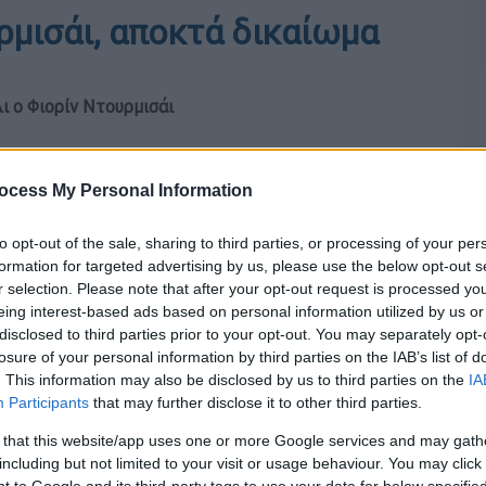
ρμισάι, αποκτά δικαίωμα
ι ο Φιορίν Ντουρμισάι
ocess My Personal Information
to opt-out of the sale, sharing to third parties, or processing of your per
formation for targeted advertising by us, please use the below opt-out s
r selection. Please note that after your opt-out request is processed y
eing interest-based ads based on personal information utilized by us or
disclosed to third parties prior to your opt-out. You may separately opt-
losure of your personal information by third parties on the IAB’s list of
. This information may also be disclosed by us to third parties on the
IA
Participants
that may further disclose it to other third parties.
 that this website/app uses one or more Google services and may gath
including but not limited to your visit or usage behaviour. You may click 
 to Google and its third-party tags to use your data for below specifi