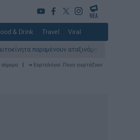
ood & Drink
Travel
Viral
νητα παραμένουν αταξινόμητα - Λύση αναζητά το
 σήμερα
|
➔ Εορτολόγιο: Ποιοι γιορτάζουν