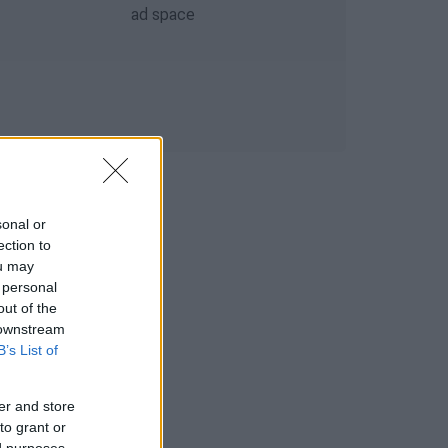
sonal or
ection to
ou may
 personal
out of the
 downstream
B’s List of
er and store
to grant or
ed purposes