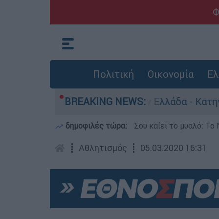
Φ
Πολιτική
Οικονομία
Ελ
α για ανθρωποκτονίες στην Ελλάδα - Κατηγορείτ
BREAKING NEWS:
δημοφιλές τώρα:
Σου καίει το μυαλό: Το 
┋
Αθλητισμός
┋
05.03.2020 16:31