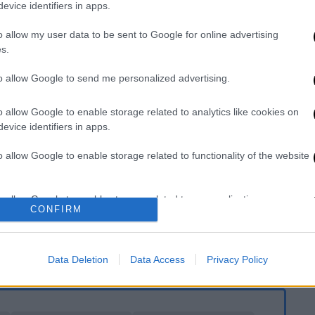
evice identifiers in apps.
 Ως εκ τούτου, όλα τα πρωταθλήματα που
ποιηθούν τις ερχόμενες ημέρες, θα γίνουν
o allow my user data to be sent to Google for online advertising
s.
to allow Google to send me personalized advertising.
ηθούν τόσο οι τελετές αφής και
όψει των αγώνων του Τόκιο, όσο και η
o allow Google to enable storage related to analytics like cookies on
ς. Η εκδήλωση είναι προγραμματισμένη για
evice identifiers in apps.
, όπου αναμένεται να συρρεύσει πλήθος
o allow Google to enable storage related to functionality of the website
, που αντιμετωπίζει το σοβαρότερο πρόβλημα
o allow Google to enable storage related to personalization.
σίστηκε η τέλεση όλων των αθλητικών
CONFIRM
υρών μέχρι τις 3 Απριλίου
, ενώ δίχως
o allow Google to enable storage related to security, including
ώνας
Βαλένθια
-
Αταλάντα
για το
Champions
cation functionality and fraud prevention, and other user protection.
Data Deletion
Data Access
Privacy Policy