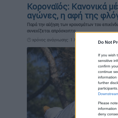
Κοροναϊός: Κανονικά μέ
αγώνες, η αφή της φλό
Παρά την αύξηση των κρουσμάτων του επικίνδυ
συνεχίζεται απρόσκοπτα
🕛 χρόνος ανάγνωσης: 1 λεπτό ┋
Do Not Pr
If you wish 
sensitive in
confirm you
continue se
information 
further disc
participants
Downstream 
Please note
information 
deny consent