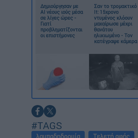
Δημιούργησαν με
Σαν το τρομακτικό
AI νέους ιούς μέσα
It: 15χρονο
σε λίγες ώρες -
ντυμένος κλόουν
Γιατί
μαχαίρωσε μέχρι
προβληματίζονται
θανάτου
οι επιστήμονες
ηλικιωμένο - Τον
κατέγραψε κάμερα
#TAGS
λαμπαδηδρομία
Τελετή αφής