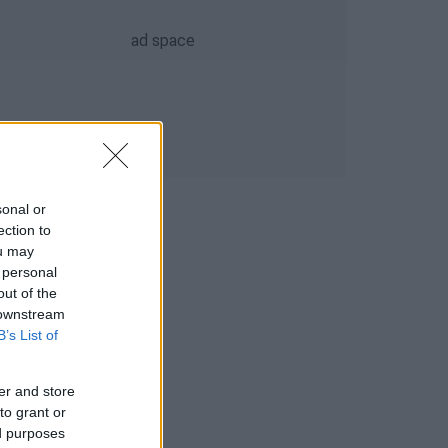
sonal or
ection to
ou may
 personal
out of the
 downstream
B’s List of
er and store
to grant or
ed purposes