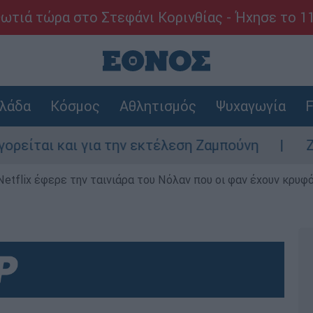
ωτιά τώρα στο Στεφάνι Κορινθίας - Ήχησε το 1
λάδα
Κόσμος
Αθλητισμός
Ψυχαγωγία
F
αι και για την εκτέλεση Ζαμπούνη
Ζάκυνθ
Netflix έφερε την ταινιάρα του Νόλαν που οι φαν έχουν κρυφό