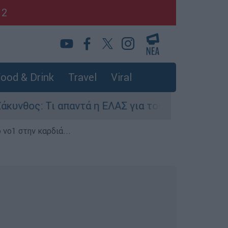
12
ood & Drink
Travel
Viral
ος: Τι απαντά η ΕΛΑΣ για τους 8 βιασμούς τουρι
 νο1 στην καρδιά...