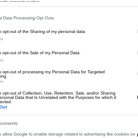
ogle consent section.
l Data Processing Opt Outs
o opt-out of the Sharing of my personal data.
In
o opt-out of the Sale of my Personal Data.
In
to opt-out of processing my Personal Data for Targeted
ing.
In
 το ΕΘΝΟΣ στη Google
o opt-out of Collection, Use, Retention, Sale, and/or Sharing
ersonal Data that Is Unrelated with the Purposes for which it
lected.
την Ελλάδα αυξάνονται ραγδαία καθώς
Out
ιες αρχές διατηρούν ανοιχτές τις πόρτες σε
με την απόφαση που ελήφθη από το
consents
ό την σχετική εισήγηση από το
υπουργείο
o allow Google to enable storage related to advertising like cookies on
α των επόμενων ημερών θα πραγματοποιηθεί