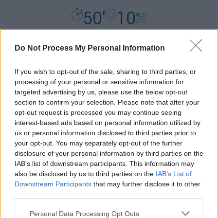
50'
10
Do Not Process My Personal Information
Υλικά
If you wish to opt-out of the sale, sharing to third parties, or
processing of your personal or sensitive information for
Υλικά για την ζύμη:
targeted advertising by us, please use the below opt-out
section to confirm your selection. Please note that after your
500 γρ. αλεύρι (μισό λευκό - μισό
opt-out request is processed you may continue seeing
ολικής άλεσης)
interest-based ads based on personal information utilized by
320 γρ. χλιαρό νερό
us or personal information disclosed to third parties prior to
your opt-out. You may separately opt-out of the further
12 γρ. (1½ φακελάκι) μαγιά
disclosure of your personal information by third parties on the
1 ½ κ.γ. ζάχαρη
IAB’s list of downstream participants. This information may
1 ½ κ.γ. αλάτι
also be disclosed by us to third parties on the
IAB’s List of
1 κ.σ. μαγειρική σόδα
Downstream Participants
that may further disclose it to other
1 ασπράδι αυγού για το άλειμμα
third parties.
σουσάμι ή παπαρουνόσπορο για το
Please note that this website/app uses one or more Google
Personal Data Processing Opt Outs