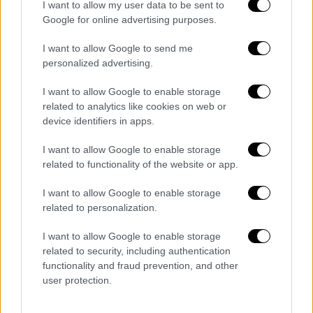
brunch
. Τα αφράτα
ψωμάκια/κουλούρια
που
I want to allow my user data to be sent to
Google for online advertising purposes.
βράζουν, πασπαλίζονται με παπαρουνόσπορο
ή σουσάμι και μετά ψήνονται στον φούρνο,
I want to allow Google to send me
σερβίρονται με διάφορους τρόπους. Ο
personalized advertising.
συνδυασμός κρέμας τυριού και σολομού
I want to allow Google to enable storage
είναι κλασικός, αλλά μπορεί κανείς να παίξει
related to analytics like cookies on web or
με αβοκάντο, αγγουράκι και ντομάτα, αυγό
device identifiers in apps.
βραστό ή τηγανητό, τυριά, αλλαντικά,
χούμους και πάει λέγοντας.
I want to allow Google to enable storage
related to functionality of the website or app.
Στο απόσπασμα από την εκπομπή «Ποιος
I want to allow Google to enable storage
είναι πρωινιάτικα;» που ακολουθεί ο
related to personalization.
Κυριάκος Μελάς
μας δείχνει ένα-ένα τα
βήματα της παρασκευής των bagels και μας
I want to allow Google to enable storage
προτείνει να τα συνοδεύσουμε με
σπιτικό
related to security, including authentication
functionality and fraud prevention, and other
γουακαμόλε
. Mόλις τα βάλετε στον φούρνο
user protection.
λοιπόν, πάρτε δύο ώριμα αβοκάντο,
ξεφλουδίστε μια ντομάτα, ψιλοκόψτε λίγο