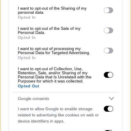
πασπάλισμα
services and may gather and store information including but
not limited to your visit or usage behaviour. You may click to
I want to opt-out of the Sharing of my
personal data.
Υλικά για το γουακαμόλε:
grant or deny consent to Google and its third-party tags to
Opted In
use your data for below specified purposes in below Google
2 αβοκάντο (ώριμα)
consent section.
I want to opt-out of the Sale of my
Personal Data.
1 τομάτα (χωρίς φλούδα)
Opted In
½ κρεμμύδι
χυμό από 1 λάιμ
I want to opt-out of processing my
Personal Data for Targeted Advertising.
φύλλα φρέσκου κόλιανδρου
Opted In
1 κ.σ. ελαιόλαδο
I want to opt-out of Collection, Use,
αλάτι
Retention, Sale, and/or Sharing of my
Personal Data that Is Unrelated with the
Purposes for which it was collected.
Opted Out
Εκτέλεση
Google consents
I want to allow Google to enable storage
Μπορείτε να τα αγοράσετε από κάποιο
related to advertising like cookies on web or
φούρνο, αλλά γιατί να μην τα φτιάξετε μόνοι
device identifiers in apps.
σας; Τα
bagels
είναι ό,τι πρέπει για πρωινό ή