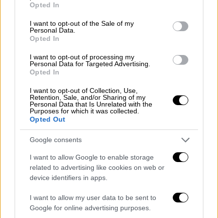
Opted In
100 γρ. κορνφλάουρ
use your data for below specified purposes in below Google
consent section.
I want to opt-out of the Sale of my
Για το γλυκό πορτοκάλι:
Personal Data.
Opted In
2 πορτοκάλια
I want to opt-out of processing my
1 κόκκινο γκρέιπφρουτ
Personal Data for Targeted Advertising.
500 γρ. ζάχαρη
Opted In
500 ml νερό
I want to opt-out of Collection, Use,
Retention, Sale, and/or Sharing of my
Personal Data that Is Unrelated with the
Purposes for which it was collected.
Opted Out
Εκτέλεση
Google consents
Αυτή η
τάρτα
που
μοσχοβολάει
πορτοκάλι
I want to allow Google to enable storage
είναι ένα
πολύ ωραίο χειμωνιάτικο γλυκό
.
related to advertising like cookies on web or
Είτε ως επιδόρπιο σε ένα τραπέζι στο σπίτι,
device identifiers in apps.
είτε πλάι σε έναν μυρωδάτο καφέ ή ένα
I want to allow my user data to be sent to
φλιτζάνι τσάι, θα ενθουσίασει όποιον την
Google for online advertising purposes.
δοκιμάσει, ιδιαίτερα αν τη σερβίρετε, όπως