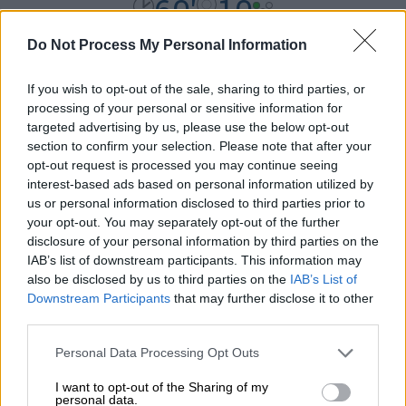
60'
10
Do Not Process My Personal Information
Υλικά
If you wish to opt-out of the sale, sharing to third parties, or
processing of your personal or sensitive information for
targeted advertising by us, please use the below opt-out
Για τη βάση:
section to confirm your selection. Please note that after your
opt-out request is processed you may continue seeing
300 γρ. αλεύρι
interest-based ads based on personal information utilized by
150 γρ. κρύο βούτυρο
us or personal information disclosed to third parties prior to
your opt-out. You may separately opt-out of the further
1 κουτ. σούπας ζάχαρη
disclosure of your personal information by third parties on the
1 κρόκος αυγού
IAB’s list of downstream participants. This information may
2-3 κουτ. σούπας κρύο νερό
also be disclosed by us to third parties on the
IAB’s List of
Downstream Participants
that may further disclose it to other
Για την κρέμα:
third parties.
2 κουτιά ζαχαρούχο γάλα
Please note that this website/app uses one or more Google
Personal Data Processing Opt Outs
services and may gather and store information including but
6 κρόκοι αυγών
not limited to your visit or usage behaviour. You may click to
I want to opt-out of the Sharing of my
200 ml χυμός πορτοκαλιού
personal data.
grant or deny consent to Google and its third-party tags to