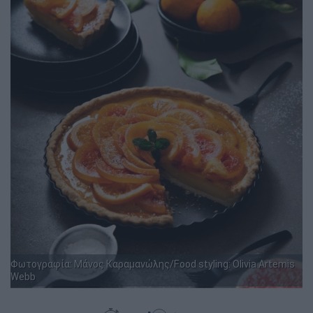
Φωτογραφία: Μάνος Καραμανώλης/Food styling: Olivia Artemis
Webb