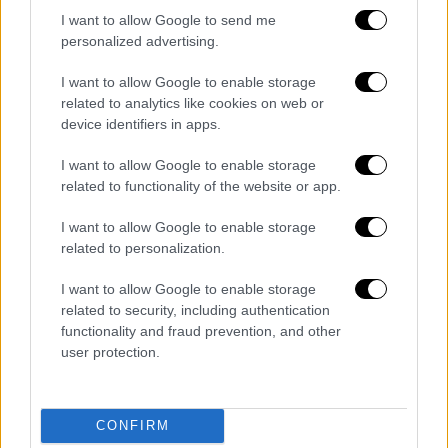
προτείνει ο Βαγγέλης Δρίσκας, με
I want to allow Google to send me
χειροποίητο γλυκό πορτοκαλιού. Για να την
personalized advertising.
φτιάξετε, ακολουθήστε τα παρακάτω
I want to allow Google to enable storage
βήματα:
related to analytics like cookies on web or
device identifiers in apps.
Για να φτιάξετε το γλυκό πορτοκάλι
κόψτε στη μέση τα πορτοκάλια και το
I want to allow Google to enable storage
related to functionality of the website or app.
κόκκινο γκρέιπφρουτ και μετά κόψτε τα
κάθετα σε λεπτές φέτες. Βράστε τα για
I want to allow Google to enable storage
5 λεπτά και στραγγίστε τα. Πετάξτε τα
related to personalization.
κουκούτσια, αν υπάρχουν. Βάλτε στην
I want to allow Google to enable storage
κατσαρόλα τη ζάχαρη και το νερό , ρίξτε
related to security, including authentication
τα πορτοκάλια και βράστε τα μέχρι να
functionality and fraud prevention, and other
πήξει το σιρόπι και γίνουν σαν γλυκό
user protection.
κουταλιού. Αφήστε τα να κρυώσουν για
να γαρνίρετε την τάρτα.
Ετοιμάστε τη βάση δουλεύοντας με τα
CONFIRM