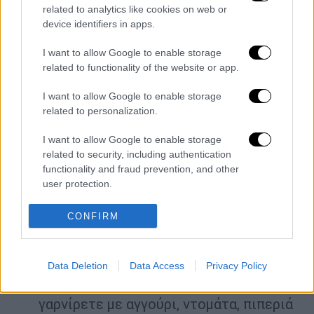
Αναμειγνύετε το αγγούρι με το
related to analytics like cookies on web or
device identifiers in apps.
αβοκάντο, το κρεμμύδι, την πιπεριά και
το σκόρδο σε ένα βαθύ μπολ.
I want to allow Google to enable storage
Προσθέτετε ανακατεύοντας συνεχώς 4
related to functionality of the website or app.
φλιτζάνια του τσαγιού κρύο νερό, το
I want to allow Google to enable storage
ξίδι και λίγο αλάτι. Πολτοποιείτε το
related to personalization.
μείγμα στο μπλέντερ.
Χτυπάτε το λάδι μαζί με τον
I want to allow Google to enable storage
related to security, including authentication
ντοματοχυμό και το ταμπάσκο μέχρι να
functionality and fraud prevention, and other
ανακατευθούν τα υλικά και να
user protection.
ομογενοποιηθούν. Ανακατεύετε τα δύο
μείγματα μέσα στο μπολ και το
CONFIRM
σκεπάζετε με διάφανη μεμβράνη.
Αφήνετε τη σούπα στο ψυγείο μέχρι να
γίνει πολύ δροσερή. Την ανακατεύετε
Data Deletion
Data Access
Privacy Policy
ελαφρώς λίγο πριν τη σερβίρετε. Τη
γαρνίρετε με αγγούρι, ντομάτα, πιπεριά