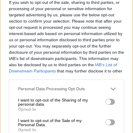
If you wish to opt-out of the sale, sharing to third parties, or
20'
4
processing of your personal or sensitive information for
targeted advertising by us, please use the below opt-out
section to confirm your selection. Please note that after your
opt-out request is processed you may continue seeing
interest-based ads based on personal information utilized by
Υλικά
us or personal information disclosed to third parties prior to
your opt-out. You may separately opt-out of the further
2 μέτρια αβοκάντο ξεφλουδισμένα
disclosure of your personal information by third parties on the
IAB’s list of downstream participants. This information may
και κομμένα σε κυβάκια
also be disclosed by us to third parties on the
IAB’s List of
ο χυμός 1 λεμονιού
Downstream Participants
that may further disclose it to other
2 μέτρια αγγούρια ξεφλουδισμένα
third parties.
και κομμένα
Please note that this website/app uses one or more Google
Personal Data Processing Opt Outs
1 μεγάλο κρεμμύδι ψιλοκομμένο
services and may gather and store information including but
1 μέτρια πράσινη πιπεριά
not limited to your visit or usage behaviour. You may click to
I want to opt-out of the Sharing of my
personal data.
καθαρισμένη και κομμένη
grant or deny consent to Google and its third-party tags to
Opted In
use your data for below specified purposes in below Google
2 κουταλάκια του γλυκού σκόρδο
consent section.
I want to opt-out of the Sale of my
ψιλοκομμένο
Personal Data.
1 κουταλιά της σούπας
Opted In