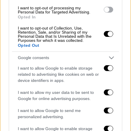
ντοματοχυμό ελαφρά
I want to opt-out of processing my
συμπυκνωμένο
Personal Data for Targeted Advertising.
Opted In
1/4 φλιτζάνι του τσαγιού ξίδι από
λευκό κρασί
I want to opt-out of Collection, Use,
Retention, Sale, and/or Sharing of my
6-7 κουταλιές της σούπας
Personal Data that Is Unrelated with the
Purposes for which it was collected.
ελαιόλαδο
Opted Out
λίγες σταγόνες ταμπάσκο
4 κουταλάκια του γλυκού αλάτι
Google consents
αγγούρι, ντομάτα, πιπεριά και
I want to allow Google to enable storage
βασιλικό ψιλοκομμένα για το
related to advertising like cookies on web or
γαρνίρισμα
device identifiers in apps.
I want to allow my user data to be sent to
Google for online advertising purposes.
Εκτέλεση
I want to allow Google to send me
personalized advertising.
Περιχύνετε τα αβοκάντο με το χυμό του
λεμονιού.
I want to allow Google to enable storage