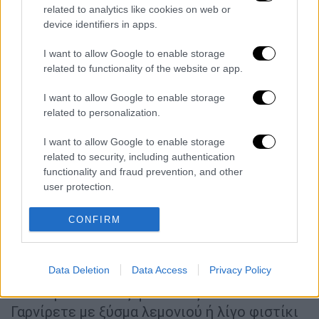
Αιγίνης
. Επαναλαμβάνετε την ίδια
related to analytics like cookies on web or
device identifiers in apps.
διαδικασία ετοιμάζοντας συνολικά 18
βάσεις (όσα είναι τα φύλλα της
I want to allow Google to enable storage
συσκευασίας).
related to functionality of the website or app.
3. Τοποθετείτε τις βάσεις σε βουτυρωμένο
I want to allow Google to enable storage
ταψί και τις ψήνετε στο φούρνο 12'-15' μέχρι
related to personalization.
να ροδίσουν. Στο μεταξύ χτυπάτε σε ένα
I want to allow Google to enable storage
μπολ το φρέσκο
τυρί κρέμα
για να
related to security, including authentication
αφρατέψει. Προσθέτετε τη ζάχαρη και τη
functionality and fraud prevention, and other
βανίλια και συνεχίζετε το χτύπημα μέχρις
user protection.
ότου αναμειχθούν καλά τα υλικά.
CONFIRM
4. Κόβετε τα
σύκα
σε φετάκια αφού τα
πλύνετε και τα στεγνώσετε. Μοιράζετε στις
Data Deletion
Data Access
Privacy Policy
ψημένες βάσεις (όταν κρυώσουν) το μείγμα
του τυριού και τις φετούλες των σύκων.
Γαρνίρετε με ξύσμα λεμονιού ή λίγο φιστίκι