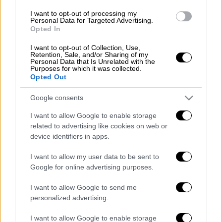
Για το γαρνίρισμα
I want to opt-out of processing my
Personal Data for Targeted Advertising.
το ξύσμα ½ λεμονιού ή λίγα
Opted In
φιστίκια Αιγίνης
I want to opt-out of Collection, Use,
15 δαμάσκηνα χοντροκομμένα
Retention, Sale, and/or Sharing of my
Personal Data that Is Unrelated with the
Purposes for which it was collected.
Opted Out
Εκτέλεση
Google consents
I want to allow Google to enable storage
1. Καβουρντίζετε το κουκουνάρι σε
related to advertising like cookies on web or
αντικολλητικό τηγάνι και το θρυμματίζετε
device identifiers in apps.
στο μπλέντερ.
I want to allow my user data to be sent to
2. Κόβετε κάθε φύλλο κρούστας σε 6
Google for online advertising purposes.
τετράγωνα κομμάτια. Τα αλείφετε με
I want to allow Google to send me
βούτυρο. Τοποθετείτε τα 6 τετράγωνα το
personalized advertising.
ένα πάνω στο άλλο πασπαλίζοντας ανάμεσα
με τριμμένο κουκουνάρι και
φιστίκια
I want to allow Google to enable storage