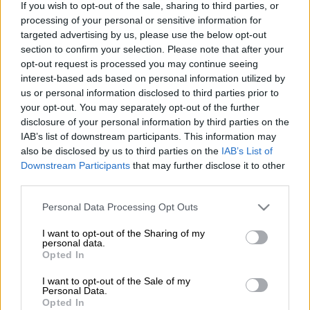
If you wish to opt-out of the sale, sharing to third parties, or
processing of your personal or sensitive information for
30'
9
targeted advertising by us, please use the below opt-out
section to confirm your selection. Please note that after your
opt-out request is processed you may continue seeing
interest-based ads based on personal information utilized by
Υλικά
us or personal information disclosed to third parties prior to
your opt-out. You may separately opt-out of the further
disclosure of your personal information by third parties on the
1 πακέτο (500 γρ.) φύλλο κρούστας
IAB’s list of downstream participants. This information may
50 γρ. κουκουνάρι
also be disclosed by us to third parties on the
IAB’s List of
50 γρ. φιστίκια Αιγίνης σε ψίχα
Downstream Participants
that may further disclose it to other
τριμμένη
third parties.
1/2 φλιτζάνι του τσαγιού φρέσκο
Please note that this website/app uses one or more Google
Personal Data Processing Opt Outs
βούτυρο λιωμένο
services and may gather and store information including but
not limited to your visit or usage behaviour. You may click to
I want to opt-out of the Sharing of my
300 γρ. τυρί κρέμα
personal data.
grant or deny consent to Google and its third-party tags to
9 σύκα
Opted In
use your data for below specified purposes in below Google
3 κουταλιές της σούπας ζάχαρη
consent section.
I want to opt-out of the Sale of my
λίγη βανίλια
Personal Data.
Opted In