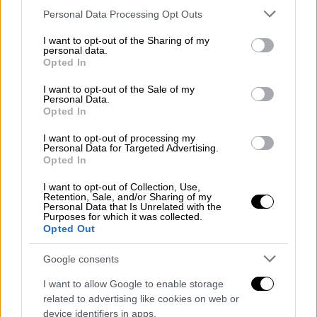
αλάτι, πιπέρι
Please note that this website/app uses one or more Google
Personal Data Processing Opt Outs
services and may gather and store information including but
500 γρ. στραγγιστό γιαούρτι και
not limited to your visit or usage behaviour. You may click to
I want to opt-out of the Sharing of my
φρέσκος δυόσμος για το
personal data.
grant or deny consent to Google and its third-party tags to
Opted In
σερβίρισμα
use your data for below specified purposes in below Google
consent section.
I want to opt-out of the Sale of my
Personal Data.
Opted In
Εκτέλεση
I want to opt-out of processing my
Personal Data for Targeted Advertising.
Opted In
Ζεματίστε τη συκωταριά για 3-4 λεπτά,
στραγγίστε τη και ψιλοκόψτε τη.
I want to opt-out of Collection, Use,
Retention, Sale, and/or Sharing of my
Μουσκέψτε την μπόλια σε αρκετό
Personal Data that Is Unrelated with the
χλιαρό νερό για να μαλακώσει.
Purposes for which it was collected.
Opted Out
Σοτάρετε σε λίγο ελαιόλαδο τα φρέσκα
κρεμμυδάκια. Προσθέστε τα κομμάτια
Google consents
της συκωταριάς, σοτάρετε για αρκετά
I want to allow Google to enable storage
λεπτά και μετά ρίξτε το ρύζι, τον πολτό
related to advertising like cookies on web or
σκόρδου, τον άνηθο και τον δυόσμο και
device identifiers in apps.