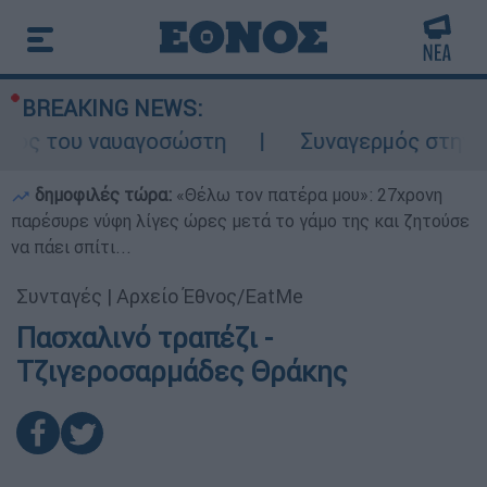
BREAKING NEWS:
ος του ναυαγοσώστη
Συναγερμός στην Κάρπ
δημοφιλές τώρα:
«Θέλω τον πατέρα μου»: 27χρονη
παρέσυρε νύφη λίγες ώρες μετά το γάμο της και ζητούσε
να πάει σπίτι...
Συνταγές
|
Αρχείο Έθνος/EatMe
Πασχαλινό τραπέζι -
Τζιγεροσαρμάδες Θράκης