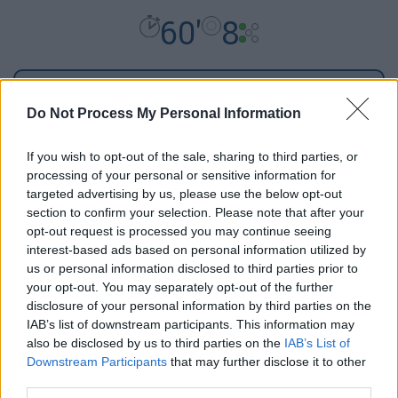
60'
8
Υλικά
Do Not Process My Personal Information
2 αρνίσιες συκωταριές με την
If you wish to opt-out of the sale, sharing to third parties, or
processing of your personal or sensitive information for
μπόλια τους
targeted advertising by us, please use the below opt-out
500 γρ. φρέσκα κρεμμυδάκια
section to confirm your selection. Please note that after your
3 κουταλιές του γλυκού πολτός
opt-out request is processed you may continue seeing
σκόρδου με ελαιόλαδο
interest-based ads based on personal information utilized by
us or personal information disclosed to third parties prior to
1 ματσάκι άνηθος ψιλοκομμένος
your opt-out. You may separately opt-out of the further
4 κουταλιές της σούπας
disclosure of your personal information by third parties on the
ψιλοκομμένος φρέσκος δυόσμος
IAB’s list of downstream participants. This information may
400 γρ. ρύζι τύπου καρολίνα
also be disclosed by us to third parties on the
IAB’s List of
Downstream Participants
that may further disclose it to other
1 κρόκος αυγού
third parties.
ελαιόλαδο