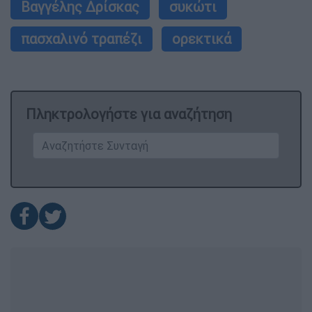
Βαγγέλης Δρίσκας
συκώτι
πασχαλινό τραπέζι
ορεκτικά
Πληκτρολογήστε για αναζήτηση