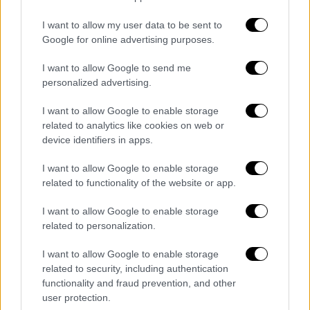
προσθέστε 400 ml νερό.
I want to allow my user data to be sent to
Αλατοπιπερώστε και αφήστε το μείγμα
Google for online advertising purposes.
σε μέτρια προς χαμηλή ένταση για λίγα
λεπτά μέχρι να στεγνώσει.
I want to allow Google to send me
Αλείψτε με ελαιόλαδο το εσωτερικό
personalized advertising.
ενός πυρίμαχου σκεύους.
I want to allow Google to enable storage
Πάρτε ένα κομμάτι μπόλιας, βάλτε το σε
related to analytics like cookies on web or
ένα μπολ για να δώσετε σχήμα και βάλτε
device identifiers in apps.
2-3 κουταλιές από το μείγμα. Διπλώστε
I want to allow Google to enable storage
τις άκρες της μπόλιας προς τα μέσα και
related to functionality of the website or app.
αναποδογυρίστε για να ξεφορμάρετε
στο ταψί. Συνεχίστε με τον ίδιο τρόπο
I want to allow Google to enable storage
με τα υπόλοιπα υλικά.
related to personalization.
Όταν σχηματίσετε όλους τους
I want to allow Google to enable storage
τζιγεροσαρμάδες, ρίξτε 1 φλιτζάνι νερό
related to security, including authentication
στο σκεύος και αλείψτε την επιφάνειά
functionality and fraud prevention, and other
τους με τον κρόκο αυγού διαλυμένο σε 1
user protection.