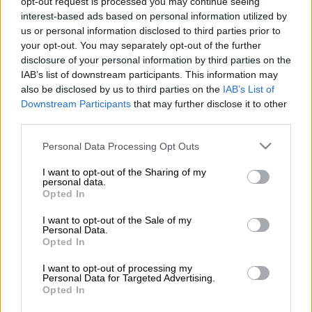
opt-out request is processed you may continue seeing
interest-based ads based on personal information utilized by
us or personal information disclosed to third parties prior to
35'
8
your opt-out. You may separately opt-out of the further
disclosure of your personal information by third parties on the
IAB’s list of downstream participants. This information may
also be disclosed by us to third parties on the
IAB’s List of
Υλικά
Downstream Participants
that may further disclose it to other
third parties.
1 φλιτζάνι ζάχαρη
Please note that this website/app uses one or more Google
Personal Data Processing Opt Outs
1 φλιτζάνι νερό
services and may gather and store information including but
not limited to your visit or usage behaviour. You may click to
I want to opt-out of the Sharing of my
2 ώριμα ροδάκινα, σε λεπτές φέτες
personal data.
grant or deny consent to Google and its third-party tags to
και λίγο ακόμη για το σερβίρισμα
Opted In
use your data for below specified purposes in below Google
Για το τσάι
consent section.
I want to opt-out of the Sale of my
2-3 κουταλιές σούπας μαύρο τσάι (ή
Personal Data.
Opted In
3-4 σακουλάκια), ανάλογα με το
πόσο δυνατό το προτιμάτε
I want to opt-out of processing my
Personal Data for Targeted Advertising.
8 φλιτζάνια νερό
Opted In