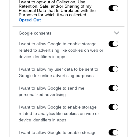
I want to opt-out of Collection, Use,
Retention, Sale, and/or Sharing of my
Εκτέλεση
Personal Data that Is Unrelated with the
Purposes for which it was collected.
Opted Out
Ρίχνετε τη ζάχαρη, το νερό και τα
Google consents
ροδάκινα σε μια κατσαρόλα και τα
I want to allow Google to enable storage
αφήνετε να πάρουν μια βράση. Στη
related to advertising like cookies on web or
συνέχεια, χαμηλώνετε τη φωτιά και
device identifiers in apps.
χρησιμοποιώντας μια ξύλινη κουτάλι
ανακατεύετε πιέζοντας και τα ροδάκινα
I want to allow my user data to be sent to
Google for online advertising purposes.
να λιώσουν. Αφού διαλυθεί εντελώς η
ζάχαρη, σκεπάστε την κατσαρόλα,
I want to allow Google to send me
αποσύρετέ την από τη φωτιά και
personalized advertising.
αφήστε τη για 25-30 λεπτά.
I want to allow Google to enable storage
Εν τω μεταξύ, ετοιμάστε το τσάι (χύμα ή
related to analytics like cookies on web or
φακελάκια) με τα 8 φλιτζάνια νερό.
device identifiers in apps.
Μεταφέρετε το τσάι σε κανάτα ή
γυάλινες φιάλες και βάλτε το στο
I want to allow Google to enable storage