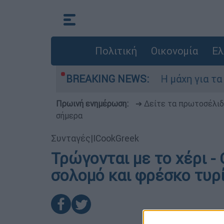
Πολιτική
Οικονομία
Ελ
ν Πέμπτη 6 Αυγούστου
BREAKING NEWS:
Η μάχη για τα Στε
Πρωινή ενημέρωση:
➔ Δείτε τα πρωτοσέλι
σήμερα
Συνταγές
|
ICookGreek
Τρώγονται με το χέρι -
σολομό και φρέσκο τυρ