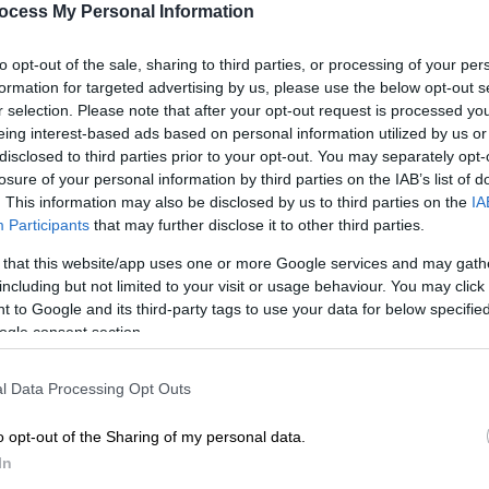
ocess My Personal Information
25'
to opt-out of the sale, sharing to third parties, or processing of your per
formation for targeted advertising by us, please use the below opt-out s
6
r selection. Please note that after your opt-out request is processed y
eing interest-based ads based on personal information utilized by us or
disclosed to third parties prior to your opt-out. You may separately opt-
losure of your personal information by third parties on the IAB’s list of
. This information may also be disclosed by us to third parties on the
IA
Participants
that may further disclose it to other third parties.
Υλικά
 that this website/app uses one or more Google services and may gath
including but not limited to your visit or usage behaviour. You may click 
200 γρ.
 to Google and its third-party tags to use your data for below specifi
καπνιστός
ogle consent section.
σολομός
1 κουταλιά
l Data Processing Opt Outs
σούπας κάππαρη
2 φρέσκα
o opt-out of the Sharing of my personal data.
κρεμμυδάκια
In