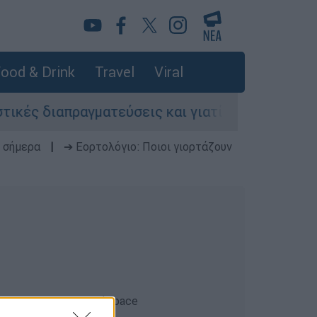
ood & Drink
Travel
Viral
ές διαπραγματεύσεις και γιατί αντιδρούν οι ΗΠΑ
 σήμερα
|
➔ Εορτολόγιο: Ποιοι γιορτάζουν