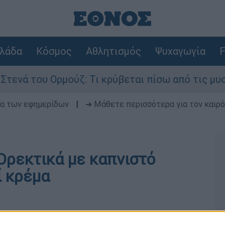
λάδα
Κόσμος
Αθλητισμός
Ψυχαγωγία
F
νά του Ορμούζ: Τι κρύβεται πίσω από τις μυστικ
δα των εφημερίδων
|
➔ Μάθετε περισσότερα για τον καιρό
 Ορεκτικά με καπνιστό
ί κρέμα