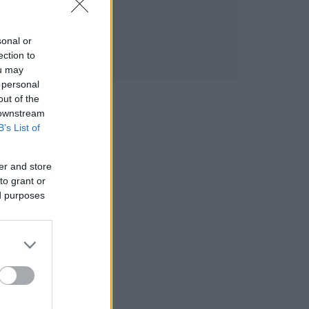
sonal or
ection to
ou may
 personal
out of the
 downstream
B’s List of
er and store
to grant or
ed purposes