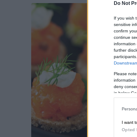
Do Not Pr
If you wish 
sensitive in
confirm you
continue se
information 
further disc
participants
Downstream 
Please note
information 
deny consent
in below Go
Persona
I want t
Opted 