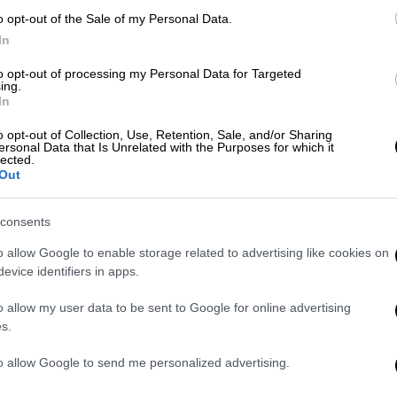
2-3 κουταλιές
o opt-out of the Sale of my Personal Data.
της
In
σούπας άνηθος,
ψιλοκομμένος
to opt-out of processing my Personal Data for Targeted
ing.
ο χυμός en;ow
In
λεμonio;y
κρεμμυδάκια.
o opt-out of Collection, Use, Retention, Sale, and/or Sharing
2 κουταλιές της
ersonal Data that Is Unrelated with the Purposes for which it
σολομό. Τα
lected.
σούπας
Out
όλαδο, τον
ελαιόλαδο
Αφήνετε το
φρεσκοτριμμένο
consents
πιπέρι
 μικρά δισκάκια
o allow Google to enable storage related to advertising like cookies on
10 φέτες (ψίχα)
σκάκι με λίγο
evice identifiers in apps.
ψωμί για τοστ,
ητα από το
πολύσπορο ή
o allow my user data to be sent to Google for online advertising
ζετε ελαφρά για
σίκαλης
s.
150 γρ.τυρί
to allow Google to send me personalized advertising.
μιού ένα
κρέμα
ίγο τυρί κρέμα