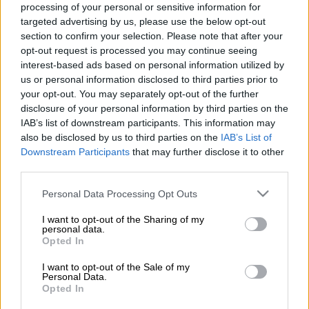
processing of your personal or sensitive information for
targeted advertising by us, please use the below opt-out
60'
4
section to confirm your selection. Please note that after your
opt-out request is processed you may continue seeing
interest-based ads based on personal information utilized by
us or personal information disclosed to third parties prior to
your opt-out. You may separately opt-out of the further
Υλικά
disclosure of your personal information by third parties on the
IAB’s list of downstream participants. This information may
1 συκωταριά από αρνί ή κατσίκι με
also be disclosed by us to third parties on the
IAB’s List of
Downstream Participants
that may further disclose it to other
τα γλυκάδια
third parties.
400 γρ. φρέσκα κρεμμυδάκια
Please note that this website/app uses one or more Google
ψιλοκομμένα
Personal Data Processing Opt Outs
services and may gather and store information including but
1 μικρό μαρούλι ψιλοκομμένο
not limited to your visit or usage behaviour. You may click to
I want to opt-out of the Sharing of my
1 ματσάκι άνηθο ψιλοκομμένο
personal data.
grant or deny consent to Google and its third-party tags to
Opted In
2 καρότα ψιλοκομμένα
use your data for below specified purposes in below Google
1 κύβο ζωμού κρέατος, αραιωμένος
consent section.
I want to opt-out of the Sale of my
Personal Data.
σε ένα φλιτζάνι του τσαγιού
Opted In
βραστό νερό