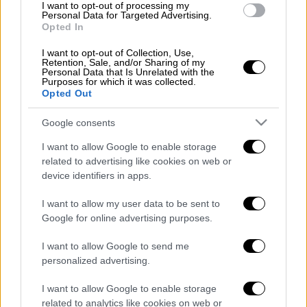
I want to opt-out of processing my
4 κουταλιές της σούπας βούτυρο
Personal Data for Targeted Advertising.
ο χυμός 2 λεμονιών
Opted In
2 κουταλάκια του γλυκού κορν
I want to opt-out of Collection, Use,
φλάουρ
Retention, Sale, and/or Sharing of my
Personal Data that Is Unrelated with the
αλάτι, πιπέρι
Purposes for which it was collected.
Opted Out
Google consents
Εκτέλεση
I want to allow Google to enable storage
related to advertising like cookies on web or
Πλένετε πολύ καλά τα εντόσθια. Βάζετε
device identifiers in apps.
σε μια κατσαρόλα νερό να βράσει με
I want to allow my user data to be sent to
αλάτι και ζεματίζετε τη συκωταριά. Τη
Google for online advertising purposes.
στραγγίζετε και μόλις κρυώσει λίγο, την
κόβετε σε μικρά κομμάτια με ψαλίδι.
I want to allow Google to send me
personalized advertising.
Πλένετε και ψιλοκόβετε τα λαχανικά.
Σε μια κατσαρόλα ζεσταίνετε το
I want to allow Google to enable storage
βούτυρο και σοτάρετε τη συκωταριά,
related to analytics like cookies on web or