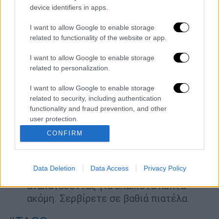
ανακατεύοντας. Προσθέτετε τα
device identifiers in apps.
κρεμμυδάκια, το μαρούλι, τα καρότα και
I want to allow Google to enable storage
τον άνηθο. Περιχύνετε με το ζωμό,
related to functionality of the website or app.
αλατοπιπερώνετε και σκεπάζετε την
κατσαρόλα. Αφήνετε να μαγειρευτούν
I want to allow Google to enable storage
related to personalization.
σε σιγανή φωτιά 40'-50'.
Χτυπάτε τα αυγά με το χυμό του
I want to allow Google to enable storage
λεμονιού και προσθέτετε λίγο από το
related to security, including authentication
ζωμό του φαγητού να το ζεστάνετε
functionality and fraud prevention, and other
user protection.
απαλά. Αποσύρετε την κατσαρόλα από
τη φωτιά και περιχύνετε με το
CONFIRM
αυγολέμονο. Προσθέτετε το κορν
φλάουρ διαλυμένο σε λίγο νερό και
Data Deletion
Data Access
Privacy Policy
«δένετε» το φαγητό σε σιγανή φωτιά
ανακατεύοντας για ελάχιστα λεπτά
ακόμη. Σερβίρετε σε βαθιά πιατέλα.