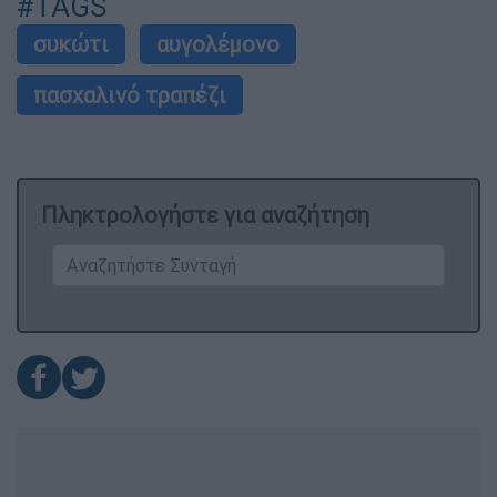
#TAGS
συκώτι
αυγολέμονο
πασχαλινό τραπέζι
Πληκτρολογήστε για αναζήτηση