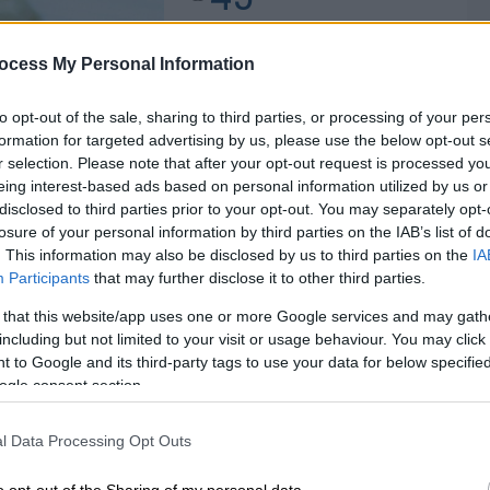
4
ocess My Personal Information
to opt-out of the sale, sharing to third parties, or processing of your per
formation for targeted advertising by us, please use the below opt-out s
r selection. Please note that after your opt-out request is processed y
eing interest-based ads based on personal information utilized by us or
Υλικά
disclosed to third parties prior to your opt-out. You may separately opt-
losure of your personal information by third parties on the IAB’s list of
. This information may also be disclosed by us to third parties on the
IA
350 ml γλυκό
Participants
that may further disclose it to other third parties.
κρασί Λήμνου
2 αυγά
 that this website/app uses one or more Google services and may gath
including but not limited to your visit or usage behaviour. You may click 
ολόκληρα και 1
 to Google and its third-party tags to use your data for below specifi
κρόκος
ogle consent section.
120 γρ. ζάχαρη
ο χυμός και το
l Data Processing Opt Outs
ξύσμα από 1
πορτοκάλι
o opt-out of the Sharing of my personal data.