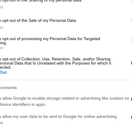
ο χυμός και το
In
ξύσμα από 1
o opt-out of the Sale of my Personal Data.
λεμόνι
In
6 φύλλα
ά, τον κρόκο
ζελατίνης
to opt-out of processing my Personal Data for Targeted
ντας με ένα
ing.
300 ml κρέμα
In
οσθέτετε το
γάλακτος
 το πορτοκάλι
o opt-out of Collection, Use, Retention, Sale, and/or Sharing
ersonal Data that Is Unrelated with the Purposes for which it
Υλικά για τα
τίνες, που
lected.
βερίκοκα γλασέ
Out
από πριν σε κρύο
. Αφού διαλυθούν
10 φρέσκα,
consents
ζεσταθεί καλά
ώριμα βερίκοκα
οσύρετε από τη
o allow Google to enable storage related to advertising like cookies on
150 γρ. ζάχαρη
evice identifiers in apps.
100 ml χυμός
 μίξερ με το
πορτοκαλιού
o allow my user data to be sent to Google for online advertising
χτή και την
s.
50 ml νερό
κρασί. Ρίχνετε
5 φύλλα