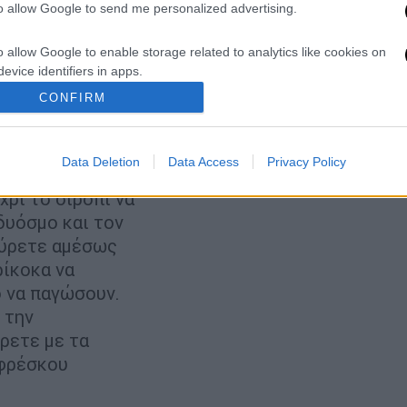
 φορμάκια και
to allow Google to send me personalized advertising.
δυόσμος
υν για
o allow Google to enable storage related to analytics like cookies on
evice identifiers in apps.
 στη μέση και
CONFIRM
 μικρή
o allow Google to enable storage related to functionality of the website
υμό
αφήνετε να
Data Deletion
Data Access
Privacy Policy
o allow Google to enable storage related to personalization.
 μέσα τα
χρι το σιρόπι να
o allow Google to enable storage related to security, including
δυόσμο και τον
cation functionality and fraud prevention, and other user protection.
σύρετε αμέσως
ρίκοκα να
 να παγώσουν.
 την
ρετε με τα
 φρέσκου