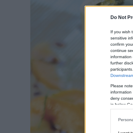
Do Not Pr
If you wish 
sensitive in
confirm you
continue se
information 
further disc
participants
Downstream 
Please note
information 
deny consent
in below Go
Persona
I want t