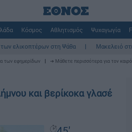
λάδα
Κόσμος
Αθλητισμός
Ψυχαγωγία
F
 ελικοπτέρων στη Ψάθα
Μακελειό στη Βόρ
δα των εφημερίδων
|
➔ Μάθετε περισσότερα για τον καιρό
Λήμνου και βερίκοκα γλασέ
45'