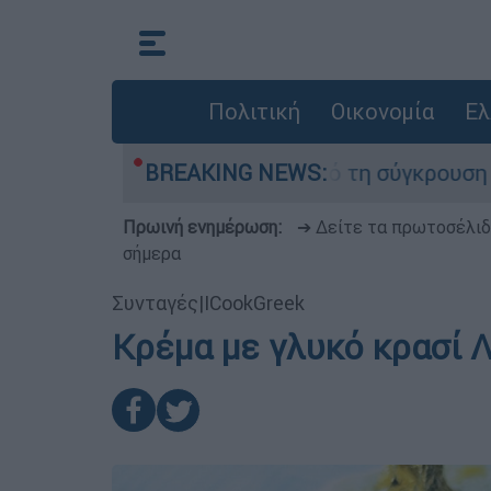
Πολιτική
Οικονομία
Ελ
έθεσαν οι δύο τραυματίες από τη σύγκρουση των
BREAKING NEWS:
Πρωινή ενημέρωση:
➔ Δείτε τα πρωτοσέλι
σήμερα
Συνταγές
|
ICookGreek
Κρέμα με γλυκό κρασί 