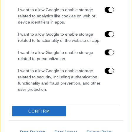
βάζετε τις βρασμένες πατάτες, το
I want to allow Google to enable storage
μαϊντανό, το κρεμμύδι, το μετσοβόνε, τη
related to analytics like cookies on web or
γραβιέρα, 2 αυγά ολόκληρα, αλάτι, πιπέρι
device identifiers in apps.
και το υπόλοιπο λάδι και ανακατεύετε
I want to allow Google to enable storage
καλά. Ζεσταίνετε τα 2/3 από το βούτυρο
related to functionality of the website or app.
και σοτάρετε τα μανιτάρια μέχρι να
εξατμισθούν τα υγρά τους. Τα
I want to allow Google to enable storage
προσθέτετε και αυτά στο μείγμα με τις
related to personalization.
πατάτες
I want to allow Google to enable storage
και τα τυριά.
related to security, including authentication
Βουτυρώνετε με το υπόλοιπο βούτυρο 1
functionality and fraud prevention, and other
ή 2 ταψιά, απλώνετε τα 12 τετράγωνα
user protection.
κομμάτια σφολιάτας και μοιράζετε πάνω
στα κομμάτια τη γέμιση της πατάτας.
Διπλώνετε τις 4 άκρες από κάθε
CONFIRM
σφολιατάκι προς τα μέσα για να πάρει
το σχήμα που βλέπετε στη φωτογραφία.