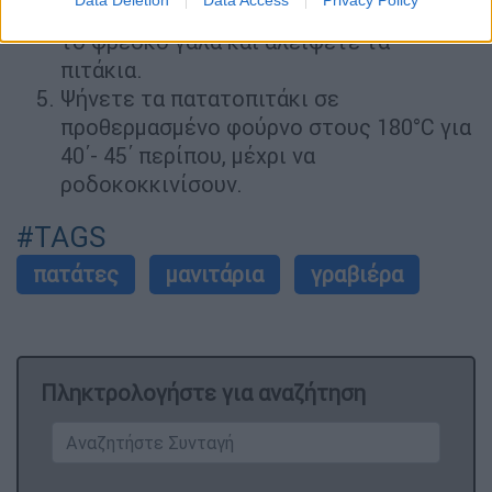
Data Deletion
Data Access
Privacy Policy
Χτυπάτε τον κρόκο του τρίτου αυγού με
το φρέσκο γάλα και αλείφετε τα
πιτάκια.
Ψήνετε τα πατατοπιτάκι σε
προθερμασμένο φούρνο στους 180°C για
40΄- 45΄ περίπου, μέχρι να
ροδοκοκκινίσουν.
#TAGS
πατάτες
μανιτάρια
γραβιέρα
Πληκτρολογήστε για αναζήτηση