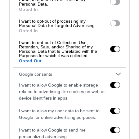
2 κουτ. σούπας μαϊντανό
Personal Data.
Opted In
1/4 φλιτζανιού φρέσκο γάλα
1/2 φλιτζάνι λάδι
I want to opt-out of processing my
Personal Data for Targeted Advertising.
αλάτι–πιπέρι
Opted In
50 γρ. βούτυρο λιωμένο για το
I want to opt-out of Collection, Use,
άλειμμα του ταψιού και το
Retention, Sale, and/or Sharing of my
Personal Data that Is Unrelated with the
σοτάρισμα των μανιταριών
Purposes for which it was collected.
Opted Out
Google consents
Εκτέλεση
I want to allow Google to enable storage
related to advertising like cookies on web or
Ξεπαγώνετε καλά τα φύλλα της
device identifiers in apps.
σφολιάτας και κόβετε κάθε φύλλο σε 6
τετράγωνα κομμάτια.
I want to allow my user data to be sent to
Google for online advertising purposes.
Στο μεταξύ ετοιμάζετε τη γέμιση.
Σοτάρετε τα κρεμμύδια στο μισό
I want to allow Google to send me
λάδι μέχρι να ροδίσουν. Σε ένα μπολ
personalized advertising.