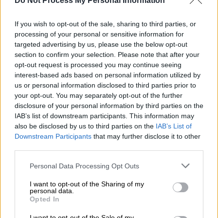
Do Not Process My Personal Information
90'
6
If you wish to opt-out of the sale, sharing to third parties, or
processing of your personal or sensitive information for
targeted advertising by us, please use the below opt-out
section to confirm your selection. Please note that after your
Υλικά
opt-out request is processed you may continue seeing
interest-based ads based on personal information utilized by
1 πακέτο ζύμη σφολιάτα
us or personal information disclosed to third parties prior to
your opt-out. You may separately opt-out of the further
1 κιλό πατάτες, βρασμένες,
disclosure of your personal information by third parties on the
καθαρισμένες και κομμένες σε
IAB’s list of downstream participants. This information may
κύβους
also be disclosed by us to third parties on the
IAB’s List of
200 γρ. καπνιστό τυρί, όπως
Downstream Participants
that may further disclose it to other
third parties.
μετσοβόνε
200 γρ. γραβιέρα
Please note that this website/app uses one or more Google
Personal Data Processing Opt Outs
100 γρ. μανιτάρια κομμένα σε
services and may gather and store information including but
not limited to your visit or usage behaviour. You may click to
I want to opt-out of the Sharing of my
φετάκια
personal data.
grant or deny consent to Google and its third-party tags to
4 μέτρια κρεμμύδια
Opted In
use your data for below specified purposes in below Google
3 αυγά
consent section.
I want to opt-out of the Sale of my