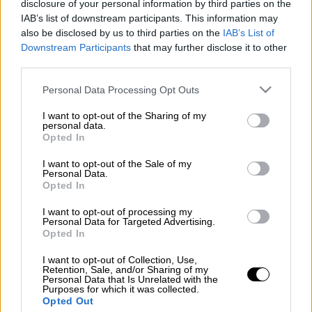
disclosure of your personal information by third parties on the
25'
6
IAB’s list of downstream participants. This information may
also be disclosed by us to third parties on the
IAB’s List of
Downstream Participants
that may further disclose it to other
third parties.
Υλικά
Please note that this website/app uses one or more Google
Personal Data Processing Opt Outs
services and may gather and store information including but
not limited to your visit or usage behaviour. You may click to
I want to opt-out of the Sharing of my
3/4 του φλιτζανιού ρύζι γλασέ
personal data.
grant or deny consent to Google and its third-party tags to
Opted In
2 φλιτζάνια νερό
use your data for below specified purposes in below Google
1/2 κουταλάκι του γλυκού αλάτι
consent section.
I want to opt-out of the Sale of my
Personal Data.
5 φλιτζάνια φρέσκο γάλα
Opted In
1/2 φλιτζάνι ζάχαρη
I want to opt-out of processing my
1 μπαστουνάκι βανίλια σχισμένο
Personal Data for Targeted Advertising.
κατά μήκος στη μέση
Opted In
2 κουταλιές της σούπας κορν
I want to opt-out of Collection, Use,
φλάουρ
Retention, Sale, and/or Sharing of my
Personal Data that Is Unrelated with the
κανέλα για το πασπάλισμα
Purposes for which it was collected.
Opted Out