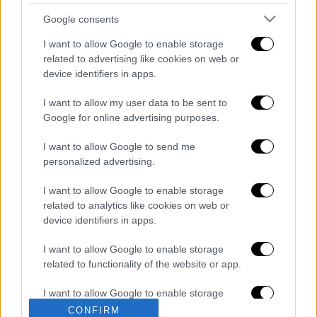
Google consents
Εκτέλεση
I want to allow Google to enable storage
related to advertising like cookies on web or
Βάζετε σε κατσαρόλα το ρύζι με το νερό
device identifiers in apps.
και το αλάτι και σιγοβράζετε για 10'.
I want to allow my user data to be sent to
Προσθέτετε το γάλα, τη ζάχαρη και τη
Google for online advertising purposes.
βανίλια και ανακατεύετε.
Όταν το ρύζι βράσει, αφαιρείτε τη
I want to allow Google to send me
βανίλια και προσθέτετε στην κατσαρόλα
personalized advertising.
το κορν φλάουρ (διαλυμένο σε λίγο
I want to allow Google to enable storage
νερό) ανακατεύοντας.
related to analytics like cookies on web or
Συνεχίζετε το μαγείρεμα μέχρι να
device identifiers in apps.
αρχίσει το ρυζόγαλο να πήζει. Όπως
I want to allow Google to enable storage
είναι ζεστό, το μοιράζετε σε 6 μπολάκια
related to functionality of the website or app.
ή σε 6 ποτήρια.
Το αφήνετε να κρυώσει καλά και το
I want to allow Google to enable storage
σερβίρετε πασπαλισμένο με τριμμένη
related to personalization.
CONFIRM