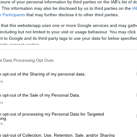
5'
losure of your personal information by third parties on the IAB’s list of
. This information may also be disclosed by us to third parties on the
IA
Participants
that may further disclose it to other third parties.
4
 that this website/app uses one or more Google services and may gath
including but not limited to your visit or usage behaviour. You may click 
 to Google and its third-party tags to use your data for below specifi
ogle consent section.
Υλικά
l Data Processing Opt Outs
o opt-out of the Sharing of my personal data.
1/2 φλιτζάνι
In
νιφάδες βρώμης
1/2 φλιτζάνι
o opt-out of the Sale of my Personal Data.
αμύγδαλα
In
1/4 φλιτζανιού
to opt-out of processing my Personal Data for Targeted
κάσιους
ing.
2 κουταλιές της
In
σούπα τριμμένη
o opt-out of Collection, Use, Retention, Sale, and/or Sharing