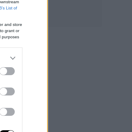
 downstream
B’s List of
er and store
to grant or
ed purposes