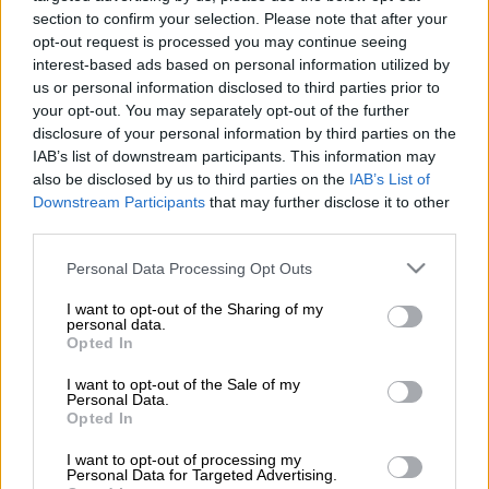
©ICookGreek
section to confirm your selection. Please note that after your
opt-out request is processed you may continue seeing
70'
6
interest-based ads based on personal information utilized by
us or personal information disclosed to third parties prior to
your opt-out. You may separately opt-out of the further
disclosure of your personal information by third parties on the
IAB’s list of downstream participants. This information may
Υλικά
also be disclosed by us to third parties on the
IAB’s List of
Downstream Participants
that may further disclose it to other
1 κουνέλι γύρω στο 1 ½ κιλό
third parties.
4 κουταλιές της σούπας ελαιόλαδο
Please note that this website/app uses one or more Google
Personal Data Processing Opt Outs
2 κουταλιές της σούπας βούτυρο
services and may gather and store information including but
not limited to your visit or usage behaviour. You may click to
I want to opt-out of the Sharing of my
2 κρεμμύδια ψιλοκομμένα
personal data.
grant or deny consent to Google and its third-party tags to
200 γρ. μανιτάρια κομμένα σε
Opted In
use your data for below specified purposes in below Google
λεπτές φέτες
consent section.
I want to opt-out of the Sale of my
1 φύλλο δάφνη
Personal Data.
Opted In
1 κλωνάρι θυμάρι
200ml κρασί λευκό ξηρό
I want to opt-out of processing my
Personal Data for Targeted Advertising.
2 κουταλιές της σούπας μαϊντανός