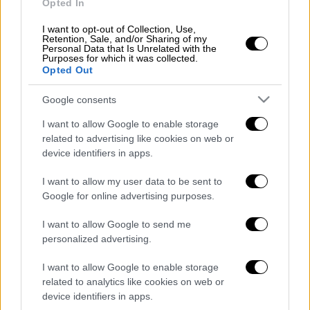
Opted In
ψιλοκομμένος
I want to opt-out of Collection, Use,
150ml κρέμα γάλακτος
Retention, Sale, and/or Sharing of my
αλάτι, πιπέρι, λίγο ξίδι
Personal Data that Is Unrelated with the
Purposes for which it was collected.
ρύζι πιλάφι και λαχανικά σοτέ για
Opted Out
το γαρνίρισμα
Google consents
I want to allow Google to enable storage
Εκτέλεση
related to advertising like cookies on web or
device identifiers in apps.
Σε λεκάνη με νερό που έχετε προσθέσει
I want to allow my user data to be sent to
Google for online advertising purposes.
λίγο ξίδι, πλένετε το κουνέλι, το κόβετε
σε μερίδες και τις αλατοπιπερώνετε.
I want to allow Google to send me
Ζεσταίνετε το ελαιόλαδο μαζί με το
personalized advertising.
βούτυρο σε πλατιά κατσαρόλα και
I want to allow Google to enable storage
σοτάρετε τις μερίδες του κουνελιού,
related to analytics like cookies on web or
μέχρι να ροδίσουν καλά απ’ όλες τις
device identifiers in apps.
πλευρές.