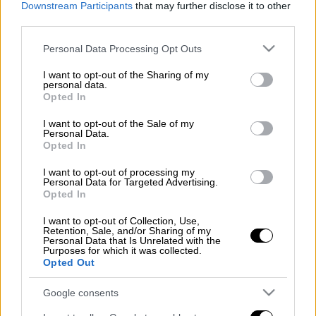
Downstream Participants
that may further disclose it to other
5'
1
third parties.
Please note that this website/app uses one or more Google
Personal Data Processing Opt Outs
services and may gather and store information including but
not limited to your visit or usage behaviour. You may click to
I want to opt-out of the Sharing of my
Υλικά
personal data.
grant or deny consent to Google and its third-party tags to
Opted In
use your data for below specified purposes in below Google
consent section.
50 ml τεκίλα
I want to opt-out of the Sale of my
Personal Data.
15 ml πουρές φράουλας
Opted In
15 ml φρέσκος χυμός λεμονιού
I want to opt-out of processing my
2 σταγόνες Angostura Bitters
Personal Data for Targeted Advertising.
Opted In
30 ml ελαφριά μεξικάνικη μπίρα ή
σόδα
I want to opt-out of Collection, Use,
Retention, Sale, and/or Sharing of my
φέτες λεμονιού ή λάιμ για
Personal Data that Is Unrelated with the
Purposes for which it was collected.
γαρνιτούρα
Opted Out
Google consents
Εκτέλεση