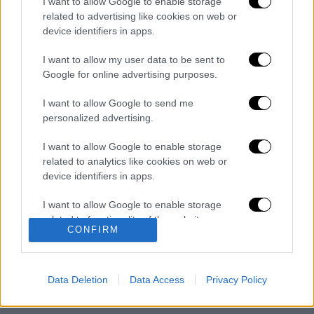
I want to allow Google to enable storage
related to advertising like cookies on web or
device identifiers in apps.
Προσθέστε στο σέικερ την τεκίλα, τον
πουρέ φράουλας, τον χυμό λεμονιού και
I want to allow my user data to be sent to
την αγκοστούρα. Ρίξτε και πάγο και
Google for online advertising purposes.
ανακινήστε για περίπου 10
I want to allow Google to send me
δευτερόλεπτα.
personalized advertising.
Σουρώστε σε ποτήρι με φρέσκο
πάγο. Συμπληρώστε με μπίρα ή
I want to allow Google to enable storage
σόδα. Γαρνίρετε με μια φέτα λεμονιού.
related to analytics like cookies on web or
device identifiers in apps.
Tip.
Στο εμπόριο κυκλοφορεί πουρές
I want to allow Google to enable storage
φράουλας για κοκτέιλ από διάφορες
related to functionality of the website or app.
εταιρείες. Αν θέλετε να φτιάξετε σπιτικό,
CONFIRM
πολτοποιήστε 100ml φράουλας με 1
I want to allow Google to enable storage
related to personalization.
κουταλάκι του γλυκού ζάχαρη και λίγο χυμό
Data Deletion
Data Access
Privacy Policy
λεμονιού.
I want to allow Google to enable storage
related to security, including authentication