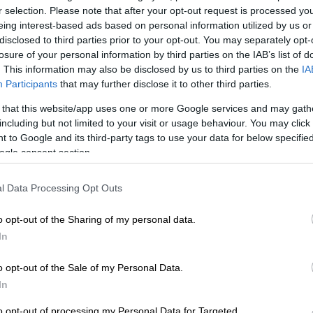
r selection. Please note that after your opt-out request is processed y
40'
eing interest-based ads based on personal information utilized by us or
disclosed to third parties prior to your opt-out. You may separately opt-
losure of your personal information by third parties on the IAB’s list of
6
. This information may also be disclosed by us to third parties on the
IA
Participants
that may further disclose it to other third parties.
 that this website/app uses one or more Google services and may gath
including but not limited to your visit or usage behaviour. You may click 
 to Google and its third-party tags to use your data for below specifi
Υλικά
ogle consent section.
1 φύλλο
l Data Processing Opt Outs
σφολιάτας
o opt-out of the Sharing of my personal data.
15 ντοματίνια,
In
κομμένα στη
μέση
o opt-out of the Sale of my Personal Data.
2 μέτριες
In
ντομάτες σε
to opt-out of processing my Personal Data for Targeted