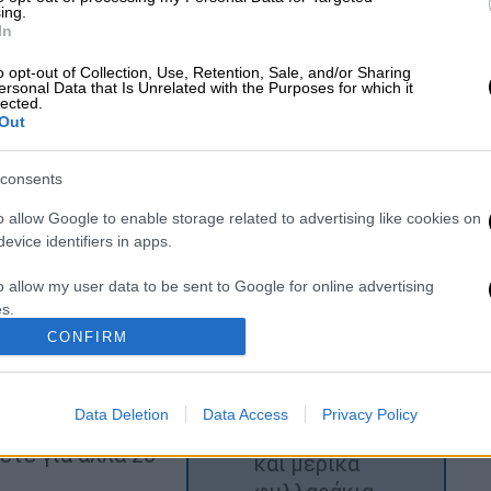
ροδέλες
ing.
3 κουταλιές της
In
σούπας ελιές σε
o opt-out of Collection, Use, Retention, Sale, and/or Sharing
ροδέλες,
ersonal Data that Is Unrelated with the Purposes for which it
lected.
στραγγισμένες
Out
200 γρ. κασέρι
ώνιο ταψί το
τριμμένο
consents
αδιπλώνετε τις
200 γρ. γκούντα
o allow Google to enable storage related to advertising like cookies on
ετε ένα
τριμμένη ή mix
evice identifiers in apps.
νι τη σφολιάτα
τυριών
ρμασμένο φούρνο
o allow my user data to be sent to Google for online advertising
1 κρεμμύδι σε
s.
φέτες
ρνο και τη
CONFIRM
3-4 κουταλιές
to allow Google to send me personalized advertising.
νετε το πέστο,
της σούπας
α τη
πέστο
o allow Google to enable storage related to analytics like cookies on
Data Deletion
Data Access
Privacy Policy
ς ελιές.
λίγο ελαιόλαδο
evice identifiers in apps.
ετε για άλλα 20'
και μερικά
o allow Google to enable storage related to functionality of the website