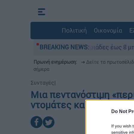
Πολιτική
Οικονομία
Ε
ωνας και σήμερα - Ισχυροί βοριάδες έως 8 μποφ
BREAKING NEWS:
Πρωινή ενημέρωση:
➔ Δείτε τα πρωτοσέλι
σήμερα
Συνταγές
|
Μια πεντανόστιμη «περί
ντομάτες και ελιές
Do Not Pr
If you wish 
sensitive in