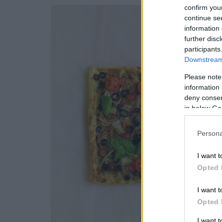
confirm you
continue se
information 
further disc
participants
Downstream 
Please note
information 
deny consent
in below Go
Persona
I want t
Opted 
I want t
Opted 
I want 