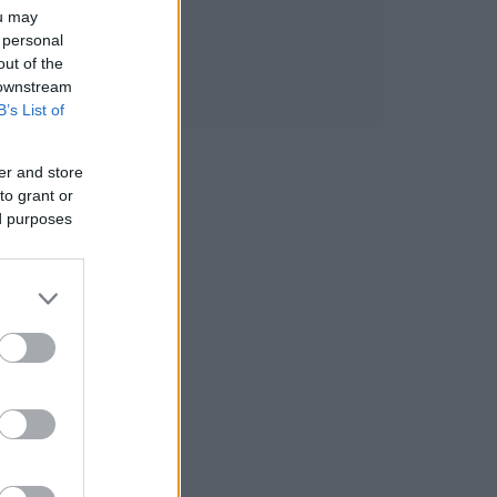
ou may
 personal
out of the
 downstream
B’s List of
er and store
to grant or
ed purposes