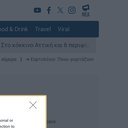
od & Drink
Travel
Viral
ο κόκκινο Αττική και 6 περιφέρειες λόγω καύσων
 σήμερα
|
➔ Εορτολόγιο: Ποιοι γιορτάζουν
sonal or
ection to