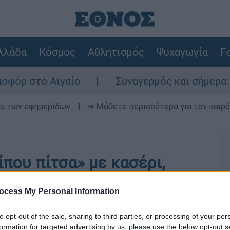
λλάδα
Κόσμος
Αθλητισμός
Ψυχαγωγία
Fo
όρ στο Αιγαίο
Συναγερμός και σήμερα: Στ
δα των εφημερίδων
|
➔ Μάθετε περισσότερα για τον καιρό
που πίτσα» με κασέρι,
ocess My Personal Information
to opt-out of the sale, sharing to third parties, or processing of your per
formation for targeted advertising by us, please use the below opt-out s