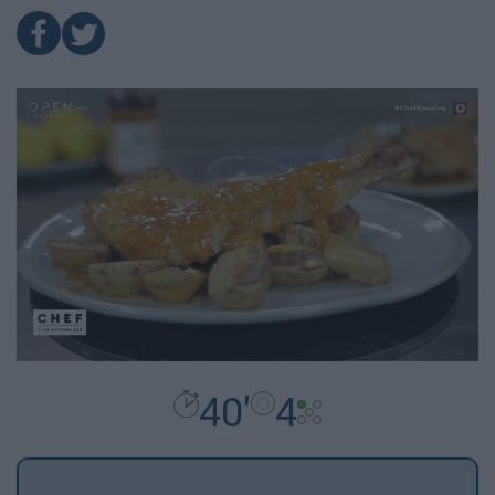
40'
4