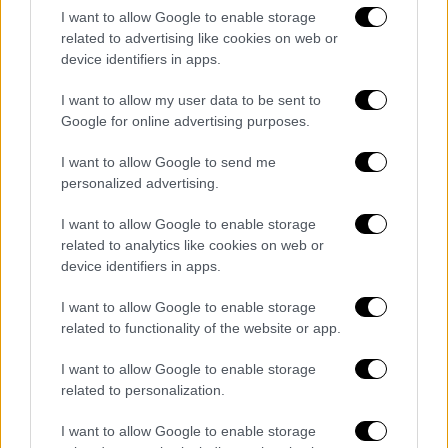
χορταστικές και μπορούν να συνδυαστούν με
I want to allow Google to enable storage
πολλά συνοδευτικά. Με μια καλοφτιαγμένη
related to advertising like cookies on web or
σάλτσα ψητού, όμως, μετατρέπονται σε ένα
device identifiers in apps.
πιάτο που μπορεί να σταθεί άνετα και σε πιο
I want to allow my user data to be sent to
προσεγμένο τραπέζι.
Google for online advertising purposes.
Το μυστικό για ζουμερές μπριζόλες
I want to allow Google to send me
Για να βγουν οι
μπριζόλες μαλακές και
personalized advertising.
ζουμερές, χρειάζονται σωστό χρόνο
I want to allow Google to enable storage
ψησίματος
και όχι υπερβολική θερμοκρασία
related to analytics like cookies on web or
για πολλή ώρα.
device identifiers in apps.
Το κρέας πρέπει να πάρει
ωραίο χρώμα
I want to allow Google to enable storage
εξωτερικά, αλλά να μη στεγνώσει στο
related to functionality of the website or app.
εσωτερικό
. Γι’ αυτό είναι σημαντικό να μη
I want to allow Google to enable storage
μαγειρευτεί παραπάνω απ’ όσο χρειάζεται
related to personalization.
και να μείνει λίγα λεπτά να «ξεκουραστεί»
πριν το σερβίρισμα.
I want to allow Google to enable storage