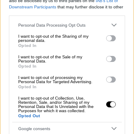
also be disclosed by us to third parties on the
IAB’s List of
Downstream Participants
that may further disclose it to other
third parties.
Please note that this website/app uses one or more Google
Personal Data Processing Opt Outs
services and may gather and store information including but
not limited to your visit or usage behaviour. You may click to
I want to opt-out of the Sharing of my
personal data.
grant or deny consent to Google and its third-party tags to
Opted In
use your data for below specified purposes in below Google
Πρόκειται για ένα πιάτο απλό στην
consent section.
I want to opt-out of the Sale of my
εκτέλεση, αλλά γεμάτο γεύση. Το μυστικό
Personal Data.
βρίσκεται στο σωστό ψήσιμο της μπριζόλας,
Opted In
ώστε να παραμείνει ζουμερή, αλλά και στη
I want to opt-out of processing my
σάλτσα που συγκεντρώνει όλα τα αρώματα
Personal Data for Targeted Advertising.
Opted In
του ψητού και δίνει στο πιάτο πλούσια,
σπιτική νοστιμιά.
I want to opt-out of Collection, Use,
Retention, Sale, and/or Sharing of my
Personal Data that Is Unrelated with the
Οι χοιρινές μπριζόλες είναι από τα πιο
Purposes for which it was collected.
Opted Out
αγαπημένα υλικά της καθημερινής κουζίνας,
γιατί μαγειρεύονται εύκολα, είναι
Google consents