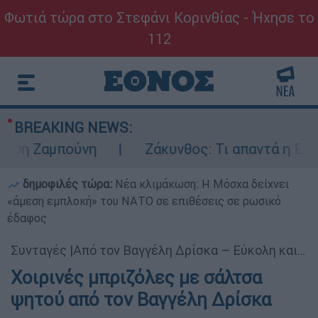
Φωτιά τώρα στο Στεφάνι Κορινθίας - Ήχησε το
112
BREAKING NEWS:
ση Ζαμπούνη
Ζάκυνθος: Τι απαντά η ΕΛΑΣ 
δημοφιλές τώρα:
Νέα κλιμάκωση: Η Μόσχα δείχνει
«άμεση εμπλοκή» του ΝΑΤΟ σε επιθέσεις σε ρωσικό
έδαφος
Συνταγές
|
Από τον Βαγγέλη Δρίσκα – Εύκολη και ζουμερή συνταγή
Χοιρινές μπριζόλες με σάλτσα
ψητού από τον Βαγγέλη Δρίσκα