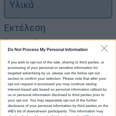
Υλικά
Εκτέλεση
Μια εύκολη, ζουμερή και χορταστική
συνταγή για το καθημερινό ή το κυριακάτικο
Do Not Process My Personal Information
τραπέζι
If you wish to opt-out of the sale, sharing to third parties, or
Ο
Βαγγέλης Δρίσκας
προτείνει μια κλασική
processing of your personal or sensitive information for
και αγαπημένη συνταγή που δεν λείπει από
targeted advertising by us, please use the below opt-out
το ελληνικό τραπέζι: χοιρινές μπριζόλες με
section to confirm your selection. Please note that after your
σάλτσα ψητού.
opt-out request is processed you may continue seeing
interest-based ads based on personal information utilized by
us or personal information disclosed to third parties prior to
your opt-out. You may separately opt-out of the further
disclosure of your personal information by third parties on the
IAB’s list of downstream participants. This information may