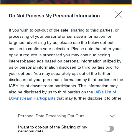
Do Not Process My Personal Information
If you wish to opt-out of the sale, sharing to third parties, or
processing of your personal or sensitive information for
targeted advertising by us, please use the below opt-out
Αθλητισμός
|
12.12.2021 00:12
section to confirm your selection. Please note that after your
Σούπερ Ιμπραΐμοβιτς έσωσε τη Μίλαν
opt-out request is processed you may continue seeing
interest-based ads based on personal information utilized by
από ήττα με γκολάρα στις
us or personal information disclosed to third parties prior to
καθυστερήσεις!
your opt-out. You may separately opt-out of the further
disclosure of your personal information by third parties on the
Γκέλαρε η Μίλαν στο Ούντινε αλλά ο Ζλάταν
IAB’s list of downstream participants. This information may
πέτυχε ένα φανταστικό γκολ
also be disclosed by us to third parties on the
IAB’s List of
Downstream Participants
that may further disclose it to other
third parties.
Please note that this website/app uses one or more Google
Personal Data Processing Opt Outs
services and may gather and store information including but
not limited to your visit or usage behaviour. You may click to
I want to opt-out of the Sharing of my
personal data.