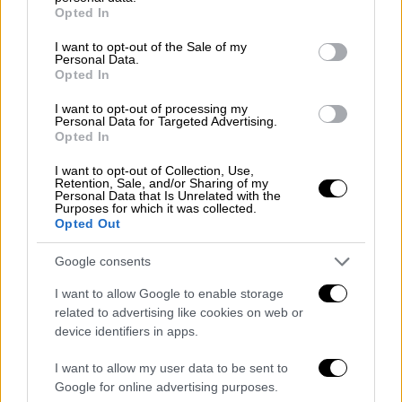
grant or deny consent to Google and its third-party tags to
Opted In
use your data for below specified purposes in below Google
consent section.
I want to opt-out of the Sale of my
Personal Data.
Opted In
Αθλητισμός
|
04.03.2021 00:03
I want to opt-out of processing my
Personal Data for Targeted Advertising.
Serie A: Η Μίλαν σώθηκε στο 97' από
Opted In
ήττα, ματσάρα το Σασουόλο - Νάπολι
I want to opt-out of Collection, Use,
Με εύστοχη εκτέλεση πέναλτι του Κεσί στο
Retention, Sale, and/or Sharing of my
Personal Data that Is Unrelated with the
97' η Μίλαν απέφυγε την ήττα από την
Purposes for which it was collected.
Opted Out
Ουντινέζε στο Μιλάνο αλλά η Ιντερ έχει την
ευκαιρία να ξεφύγει περισσότερο στη
Google consents
βαθμολογία
I want to allow Google to enable storage
related to advertising like cookies on web or
device identifiers in apps.
I want to allow my user data to be sent to
Google for online advertising purposes.