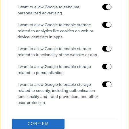
I want to allow Google to send me
personalized advertising.
I want to allow Google to enable storage
Αθλητισμός
|
23.01.2021 22:01
related to analytics like cookies on web or
Serie A: Η Αταλάντα διέσυρε τη Μίλαν
device identifiers in apps.
στο Σαν Σίρο αλλά η Ιντερ γκέλαρε στο
I want to allow Google to enable storage
Ούντινε
related to functionality of the website or app.
Η εκπληκτική Αταλάντα έκανε πάρτι στο
I want to allow Google to enable storage
Μιλάνο επικρατώντας 3-0 αλλά η Ιντερ που
related to personalization.
έμεινε στο 0-0 με την Ουντινέζε δεν
μπόρεσε να πατήσει κορυφή
I want to allow Google to enable storage
related to security, including authentication
ΑΛΛΑ #TAGS
functionality and fraud prevention, and other
Serie A
Μίλαν
Γιουβέντους
user protection.
ειδήσεις τώρα
Ρόμα - Roma
CONFIRM