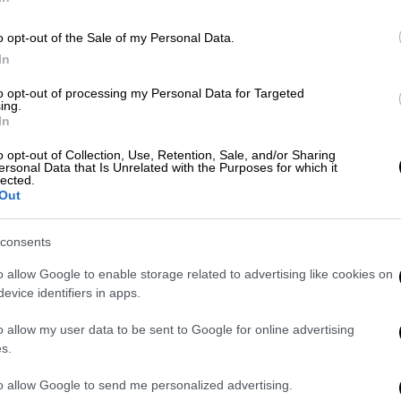
Θ
X-RAY
|
09.05.2025 06:00
o opt-out of the Sale of my Personal Data.
Η «μάχη της Κρήτης» για
In
Μητσοτάκη και Ανδρουλάκη, οι
Ώρ
to opt-out of processing my Personal Data for Targeted
σιδηροδρομικές συζητήσεις
ing.
Ώ
Αθήνας-Ρώμης, η καμπάνα στον
In
Κασσελάκη και το μετοχολόγιο
o opt-out of Collection, Use, Retention, Sale, and/or Sharing
της Alpha Bank
ersonal Data that Is Unrelated with the Purposes for which it
lected.
Out
Η συνεργασία ΣΥΡΙΖΑ και Νέας
Αριστεράς για τον Καραμανλή και τα
εκκλησιαστικά ζόρια στην Κρήτη
consents
o allow Google to enable storage related to advertising like cookies on
Οικονομία
|
11.01.2025 22:00
evice identifiers in apps.
Ελληνική ακτοπλοϊα: Καθοριστικό
o allow my user data to be sent to Google for online advertising
το 2025 - Το κόστος της πράσινης
s.
προσαρμογής
to allow Google to send me personalized advertising.
Ήδη oι δύο ακτοπλοϊκοί όμιλοι Αttica