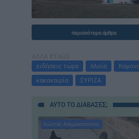
περισσότερα άρθρα
ΑΛΛΑ #TAGS
ειδήσεις τώρα
πλοία
Κορον
κακοκαιρία
ΣΥΡΙΖΑ
ΑΥΤΟ ΤΟ ΔΙΑΒΑΣΕΣ;
Κώστας Ασημακόπουλος