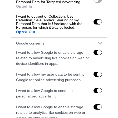
Ελλάδα
|
23.12.2018 18:09
Personal Data for Targeted Advertising.
Opted In
«Κίνημα Φτωχών Ελλάδας», το νέο
κόμμα που ίδρυσε ο Παύλος
I want to opt-out of Collection, Use,
Retention, Sale, and/or Sharing of my
Κοντογιαννίδης
Personal Data that Is Unrelated with the
Purposes for which it was collected.
Στόχος του ηθοποιού είναι να μπει και πάλι
Opted Out
στη Βουλή
Google consents
ΑΛΛΑ #TAGS
I want to allow Google to enable storage
ηθοποιός
Κίνημα Φτωχών Ελλάδας
related to advertising like cookies on web or
device identifiers in apps.
ειδήσεις τώρα
εκλογές 2023
I want to allow my user data to be sent to
Google for online advertising purposes.
Ηλίας Λογοθέτης
I want to allow Google to send me
Γιάννης Γιοκαρίνης
εκλογές
personalized advertising.
I want to allow Google to enable storage
related to analytics like cookies on web or