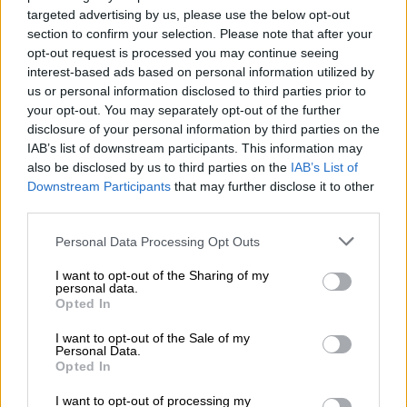
targeted advertising by us, please use the below opt-out
section to confirm your selection. Please note that after your
Lifestyle
|
22.02.2021 11:00
opt-out request is processed you may continue seeing
Παύλος Κοντογιαννίδης για
interest-based ads based on personal information utilized by
καταγγελίες: Τον γερό σεισμό δεν τον
us or personal information disclosed to third parties prior to
έχουμε νιώσει ακόμη
your opt-out. You may separately opt-out of the further
disclosure of your personal information by third parties on the
Ο Παύλος Κοντογιαννίδης σχολιάζει τις
IAB’s list of downstream participants. This information may
καταγγελίες για Λιγνάδη και μιλάει για
also be disclosed by us to third parties on the
IAB’s List of
«σεισμό» που έπεται
Downstream Participants
that may further disclose it to other
third parties.
Please note that this website/app uses one or more Google
Personal Data Processing Opt Outs
services and may gather and store information including but
not limited to your visit or usage behaviour. You may click to
I want to opt-out of the Sharing of my
personal data.
grant or deny consent to Google and its third-party tags to
Opted In
use your data for below specified purposes in below Google
consent section.
I want to opt-out of the Sale of my
Personal Data.
Opted In
I want to opt-out of processing my