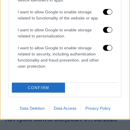
device identifiers in apps.
I want to allow Google to enable storage
related to functionality of the website or app.
I want to allow Google to enable storage
related to personalization.
I want to allow Google to enable storage
related to security, including authentication
functionality and fraud prevention, and other
user protection.
CONFIRM
POPULAR VIDEOS
Data Deletion
Data Access
Privacy Policy
Κεντρικό...
|
07.08.2026 19:53
Κεντρικό δελτίο ειδήσεων 07/08/2026