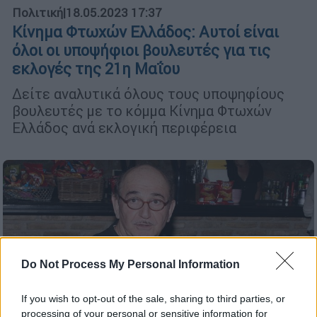
Πολιτική
|
18.05.2023 17:37
Κίνημα Φτωχών Ελλάδος: Αυτοί είναι
όλοι οι υποψήφιοι βουλευτές για τις
εκλογές της 21η Μαΐου
Δείτε αναλυτικά όλους τους υποψηφίους
βουλευτές με το κόμμα Κίνημα Φτωχών
Ελλάδος ανά εκλογική περιφέρεια
Do Not Process My Personal Information
If you wish to opt-out of the sale, sharing to third parties, or
processing of your personal or sensitive information for