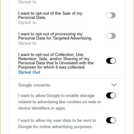
Opted In
φαντάροι
ποδόσφαιρο
use your data for below specified purposes in below Google
consent section.
I want to opt-out of the Sale of my
Ιωνικός Νικαίας
Superleague2
Personal Data.
Opted In
στρατιώτες
Παναχαϊκή
I want to opt-out of processing my
Personal Data for Targeted Advertising.
Opted In
Εργοτέλης
I want to opt-out of Collection, Use,
Retention, Sale, and/or Sharing of my
Personal Data that Is Unrelated with the
Purposes for which it was collected.
Opted Out
Google consents
I want to allow Google to enable storage
related to advertising like cookies on web or
device identifiers in apps.
I want to allow my user data to be sent to
Google for online advertising purposes.