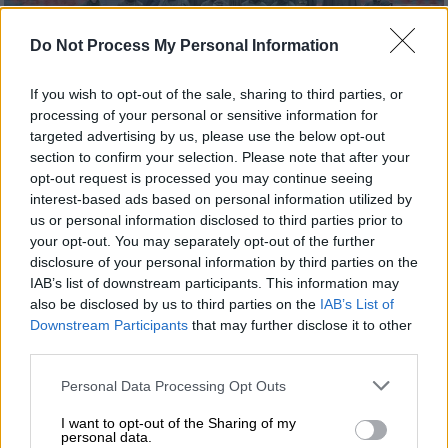
Do Not Process My Personal Information
If you wish to opt-out of the sale, sharing to third parties, or
processing of your personal or sensitive information for
targeted advertising by us, please use the below opt-out
section to confirm your selection. Please note that after your
opt-out request is processed you may continue seeing
interest-based ads based on personal information utilized by
us or personal information disclosed to third parties prior to
Αθλητισμός
|
30.01.2019 17:51
your opt-out. You may separately opt-out of the further
Football League: Φαντάροι ντυμένοι στα
disclosure of your personal information by third parties on the
χακί γέμισαν εξέδρα στη Δράμα! (pics)
IAB’s list of downstream participants. This information may
also be disclosed by us to third parties on the
IAB’s List of
Ευκαιρία να ξεσκάσουν παρακολουθώντας
Downstream Participants
that may further disclose it to other
ποδοσφαιρικό αγώνα της Football League
third parties.
βρήκαν 50 φαντάροι του 518 Τάγματος
Please note that this website/app uses one or more Google
Πεζικού Κάτω Νευροκοπίου
Personal Data Processing Opt Outs
services and may gather and store information including but
not limited to your visit or usage behaviour. You may click to
I want to opt-out of the Sharing of my
ΑΛΛΑ #TAGS
personal data.
grant or deny consent to Google and its third-party tags to