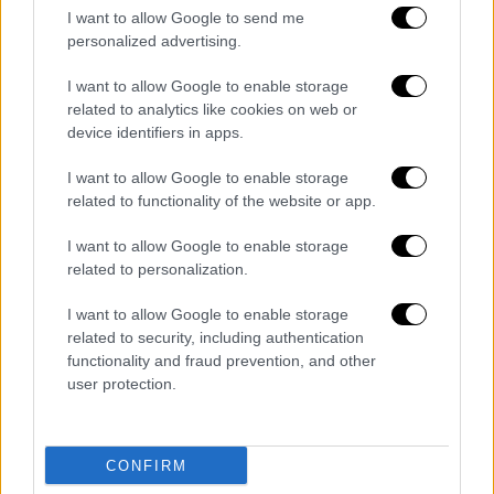
I want to allow Google to send me
personalized advertising.
I want to allow Google to enable storage
related to analytics like cookies on web or
POPULAR VIDEOS
device identifiers in apps.
I want to allow Google to enable storage
Μεσημεριανό...
|
08.08.2026 14:03
related to functionality of the website or app.
Μεσημεριανό δελτίο ειδήσεων
I want to allow Google to enable storage
08/08/2026
related to personalization.
I want to allow Google to enable storage
related to security, including authentication
Κεντρικό...
|
07.08.2026 19:53
functionality and fraud prevention, and other
Κεντρικό δελτίο ειδήσεων 07/08/2026
user protection.
CONFIRM