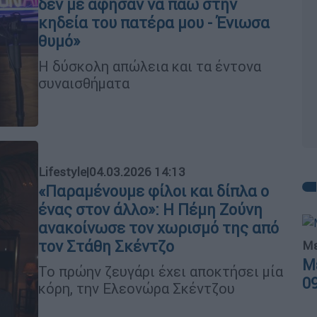
δεν με άφησαν να πάω στην
κηδεία του πατέρα μου - Ένιωσα
θυμό»
Η δύσκολη απώλεια και τα έντονα
συναισθήματα
Lifestyle
|
04.03.2026 14:13
«Παραμένουμε φίλοι και δίπλα ο
ένας στον άλλο»: Η Πέμη Ζούνη
ανακοίνωσε τον χωρισμό της από
τον Στάθη Σκέντζο
Με
Μ
Το πρώην ζευγάρι έχει αποκτήσει μία
0
κόρη, την Ελεονώρα Σκέντζου