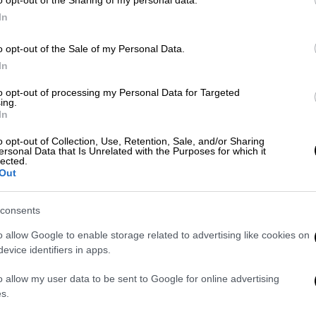
o opt-out of the Sharing of my personal data.
In
o opt-out of the Sale of my Personal Data.
Τηλεόραση
|
27.10.2023 18:20
In
Έρωτας Φυγάς: Ο Ιάσονας με τη
βοήθεια της Ουρανίας σχεδιάζει
to opt-out of processing my Personal Data for Targeted
ing.
στα κρυφά νέο σχέδιο - Τι θα
In
δούμε στο αποψινό επεισόδιο
o opt-out of Collection, Use, Retention, Sale, and/or Sharing
Ο Στέφανος, κάνει επιτέλους μια
ersonal Data that Is Unrelated with the Purposes for which it
lected.
πρόταση στη Μαργέτα που και οι δύο
Out
την περίμεναν πολύ καιρό
consents
o allow Google to enable storage related to advertising like cookies on
Τηλεόραση
|
25.10.2023 18:34
evice identifiers in apps.
Έρωτας Φυγάς: Ο Ιάσονας
υποπτεύεται τη Ρηνιώ ως
o allow my user data to be sent to Google for online advertising
s.
συνένοχη για την εξαφάνιση του