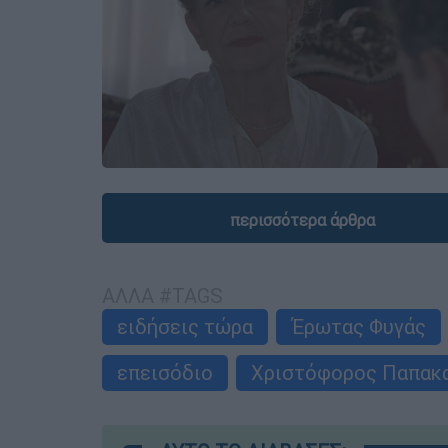
περισσότερα άρθρα
ΑΛΛΑ #TAGS
ειδήσεις τώρα
Έρωτας Φυγάς
επεισόδιο
Χριστόφορος Παπακ