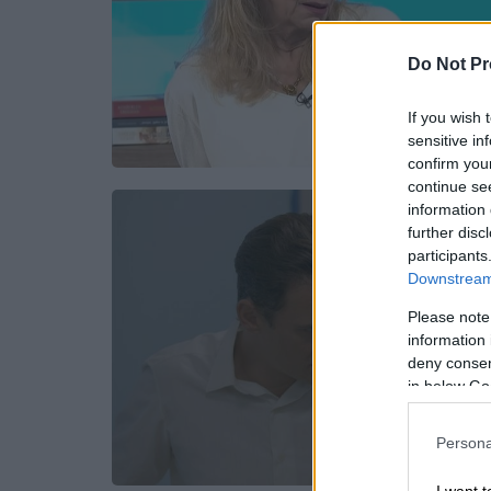
Do Not Pr
If you wish 
sensitive in
confirm you
continue se
information 
further disc
participants
Downstream 
Please note
information 
deny consent
in below Go
Persona