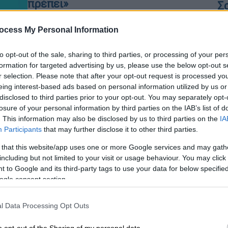
πρέπει»
Σ
α
«Εγώ κυριολεκτικά έπεσα από την
Σ
ocess My Personal Information
καρέκλα καθώς καθόμουν»,
περιέγραψε η ηθοποιός
to opt-out of the sale, sharing to third parties, or processing of your per
formation for targeted advertising by us, please use the below opt-out s
r selection. Please note that after your opt-out request is processed y
eing interest-based ads based on personal information utilized by us or
Τηλεόραση
|
02.11.2023 17:46
disclosed to third parties prior to your opt-out. You may separately opt-
ΑΠ
Έρωτας Φυγάς: Η Μαργέτα
losure of your personal information by third parties on the IAB’s list of
X
αγνοείται και η Γεωργία
. This information may also be disclosed by us to third parties on the
IA
κα
Participants
that may further disclose it to other third parties.
ετοιμάζεται να εγκαταλείψει το
τ
Κιάρι - Τι θα δούμε στο αποψινό
 that this website/app uses one or more Google services and may gath
επεισόδιο
including but not limited to your visit or usage behaviour. You may click 
 to Google and its third-party tags to use your data for below specifi
Ο γάμος του Στέφανου και της
ogle consent section.
Μαργέτας γίνεται πρωτοσέλιδο στον
«Κήρυκα Μεσσηνίας, που μεταξύ
l Data Processing Opt Outs
άλλων, πέφτει και στα χέρια του
Ιάσoνα