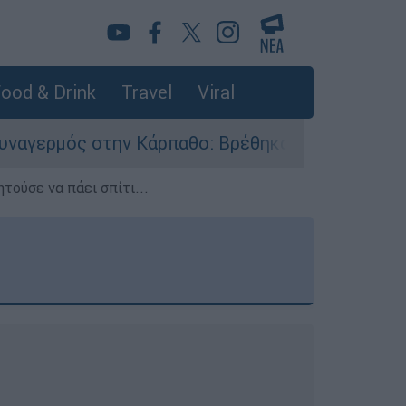
ood & Drink
Travel
Viral
 Κάρπαθο: Βρέθηκαν παλιά πυρομαχικά στο Αρδά
τούσε να πάει σπίτι...