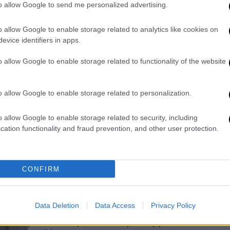
μικρού - Τι θα δούμε στο σημερινό
to allow Google to send me personalized advertising.
επεισόδιο
o allow Google to enable storage related to analytics like cookies on
Ο Στέφανος και η Μαργέτα
evice identifiers in apps.
προσπαθούν να πείσουν τον Μάρκο
και τον Ιάσονα αντίστοιχα να βρουν
o allow Google to enable storage related to functionality of the website
μία κοινώς αποδεκτή λύση για το
παιδί τους
o allow Google to enable storage related to personalization.
Τηλεόραση
|
24.10.2023 16:04
o allow Google to enable storage related to security, including
Έρωτας Φυγάς: Ο Μάρκος κι ο
cation functionality and fraud prevention, and other user protection.
Ιάσονας τελικά δέχονται να
συζητήσουν - Τι θα δούμε στο
σημερινό επεισόδιο
CONFIRM
Ο Στέφανος και η Μαργέτα
προσπαθούν να πείσουν τον Μάρκο
Data Deletion
Data Access
Privacy Policy
και τον Ιάσονα αντίστοιχα να βρουν
μία κοινώς αποδεκτή λύση για το