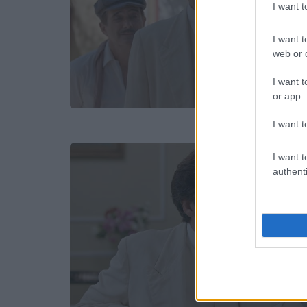
I want 
I want t
web or d
I want t
or app.
I want t
I want t
authenti