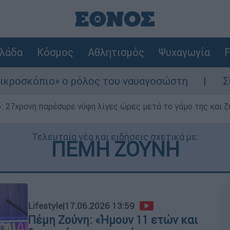
λάδα
Κόσμος
Αθλητισμός
Ψυχαγωγία
F
ο ρόλος του ναυαγοσώστη
Συναγερμός στην
 27χρονη παρέσυρε νύφη λίγες ώρες μετά το γάμο της και ζη
Τελευταία νέα και ειδήσεις σχετικά με:
ΠΕΜΗ ΖΟΥΝΗ
Lifestyle
|
17.06.2026 13:59
Πέμη Ζούνη: «Ήμουν 11 ετών και