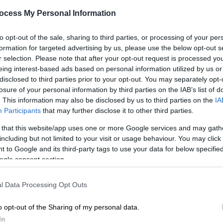
Κε
Καμπάνα
ocess My Personal Information
Κ
Απόβαση στο Ρίο ντε Τζανέιρο
0
to opt-out of the sale, sharing to third parties, or processing of your per
κάνουν οι οπαδοί της Μπόκα
formation for targeted advertising by us, please use the below opt-out s
Τζούνιορς για τον τελικό του Copa
r selection. Please note that after your opt-out request is processed y
Libertadores
eing interest-based ads based on personal information utilized by us or
disclosed to third parties prior to your opt-out. You may separately opt-
losure of your personal information by third parties on the IAB’s list of
Πρωτάθλημα Αργεντινής-
01.10.2023
|
. This information may also be disclosed by us to third parties on the
IA
Βραζιλίας
23:25
Participants
that may further disclose it to other third parties.
Η Ρίβερ Πλέιτ άλωσε το
 that this website/app uses one or more Google services and may gath
Μπομπονέρα μετά από πέντε
including but not limited to your visit or usage behaviour. You may click 
χρόνια και κυριάρχησε στο
 to Google and its third-party tags to use your data for below specifi
Superclasico!
ogle consent section.
Η Ρίβερ Πλέιτ επικράτησε 2-0 της
Μπόκα Τζούνιορς και νίκησε στο
l Data Processing Opt Outs
Μπομπονέρα για πρώτη φορά μετά
o opt-out of the Sharing of my personal data.
από πέντε χρόνια
In