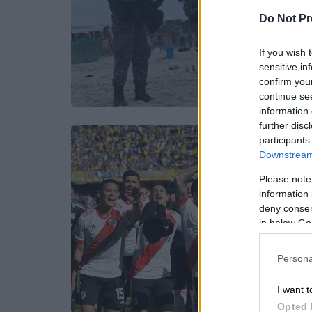
Do Not Pr
If you wish 
sensitive in
confirm you
continue se
information 
further disc
participants
Downstream 
Please note
information 
deny consent
in below Go
Persona
I want t
Opted 