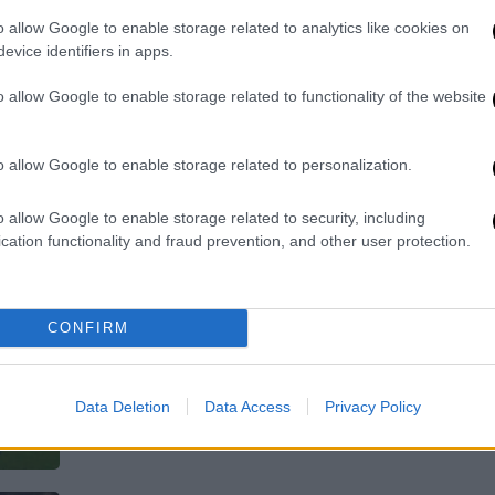
της Ντεφένσα Χουστίσια
o allow Google to enable storage related to analytics like cookies on
Τρίτη ήττα σε τέσσερις αγωνιστικές
evice identifiers in apps.
για την Μπόκα Τζούνιορς
o allow Google to enable storage related to functionality of the website
o allow Google to enable storage related to personalization.
o allow Google to enable storage related to security, including
Αθλητισμός
|
30.07.2023 17:00
cation functionality and fraud prevention, and other user protection.
Πρωτάθλημα Αργεντινής: Νίκη
και στέψη για την πρωταθλήτρια
Ρίβερ Πλέιτ στο φινάλε της σεζόν
CONFIRM
Η Ρίβερ Πλέιτ σήκωσε τον τίτλο
μπροστά στο κοινό της την τελευταία
αγωνιστική
Data Deletion
Data Access
Privacy Policy