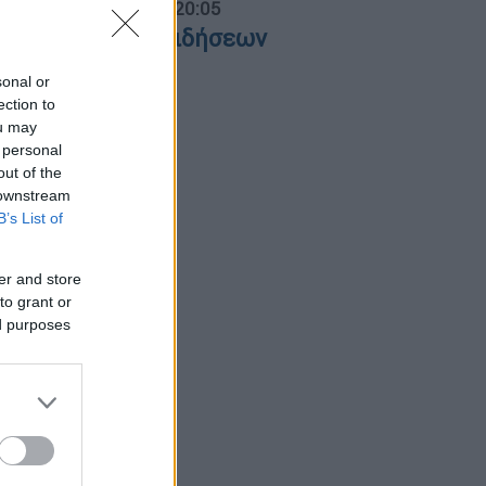
ντρικό...
|
06.08.2026 20:05
εντρικό δελτίο ειδήσεων
6/08/2026
sonal or
ection to
ou may
 personal
out of the
 downstream
B’s List of
er and store
to grant or
ed purposes