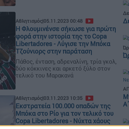
Δε
Δ
Αθλητισμός
|
05.11.2023 00:48
Η Φλουμινένσε σήκωσε για πρώτη
φορά στην ιστορία της το Copa
Libertadores - Λύγισε την Μπόκα
Ώρ
Τζούνιορς στην παράταση
Ώ
Πάθος, ένταση, αδρεναλίνη, τρία γκολ,
δύο κόκκινες και αρκετό ξύλο στον
τελικό του Μαρακανά
ΑΠ
Μ
Αθλητισμός
|
03.11.2023 10:35
Α
Εκστρατεία 100.000 οπαδών της
Μπόκα στο Ρίο για τον τελικό του
Copa Libertadores - Νύχτα χάους
με σοβαρά επεισόδια στην Κόπα