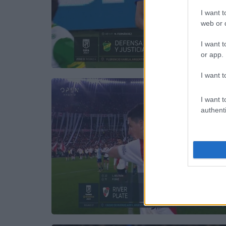
I want t
web or d
I want t
or app.
I want t
I want t
authenti