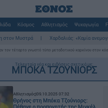
λάδα
Κόσμος
Αθλητισμός
Ψυχαγωγία
F
Χαρδαλιάς: «Καμία ανεμογεννήτρια στις πλη
ν τον τέταρτο γνωστό τύπο μεταδοτικού καρκίνου στον κό
Τελευταία νέα και ειδήσεις σχετικά με:
ΜΠΟΚΑ ΤΖΟΥΝΙΟΡΣ
Αθλητισμός
|
09.10.2025 07:32
Θρήνος στη Μπόκα Τζούνιορς:
Πέθανε ο προπονητής της Μιγκέλ