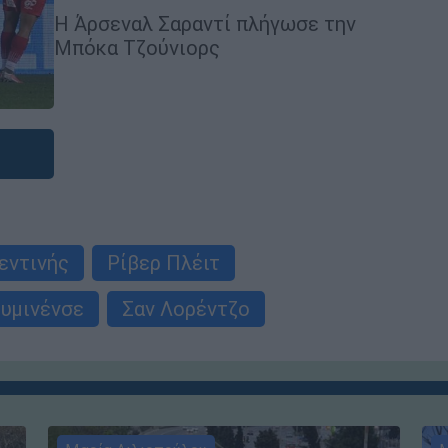
Η Άρσεναλ Σαραντί πλήγωσε την
Μπόκα Τζούνιορς
εντινής
Ρίβερ Πλέιτ
υμινένσε
Σαν Λορέντζο