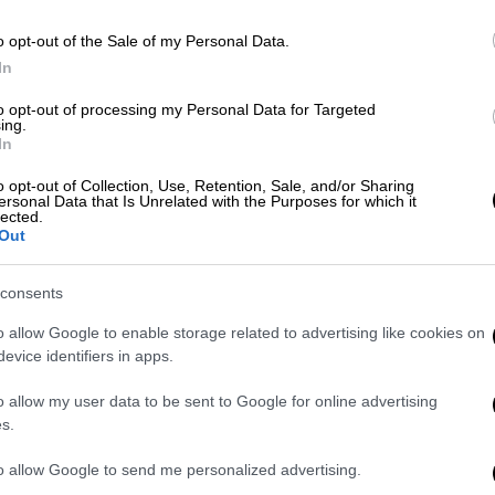
o opt-out of the Sale of my Personal Data.
Πρωτάθλημα Αργεντινής-
01.10.2023
In
|
Βραζιλίας
19:50
to opt-out of processing my Personal Data for Targeted
Live Μπόκα Τζούνιορς - Ρίβερ
ing.
Πλέιτ: Το Superclasico της
In
Αργεντινής στην υβριδική
o opt-out of Collection, Use, Retention, Sale, and/or Sharing
τηλεόραση του OPEN
ersonal Data that Is Unrelated with the Purposes for which it
lected.
Out
Δείτε live το απόλυτο ποδοσφαιρικό
ντέρμπι της Αργεντινής
consents
o allow Google to enable storage related to advertising like cookies on
evice identifiers in apps.
Πρωτάθλημα Αργεντινής-
16.09.2023
o allow my user data to be sent to Google for online advertising
|
Βραζιλίας
18:45
s.
Copa de la Liga Profesional: Ήττα
to allow Google to send me personalized advertising.
για Μπόκα Τζούνιορς στην έδρα