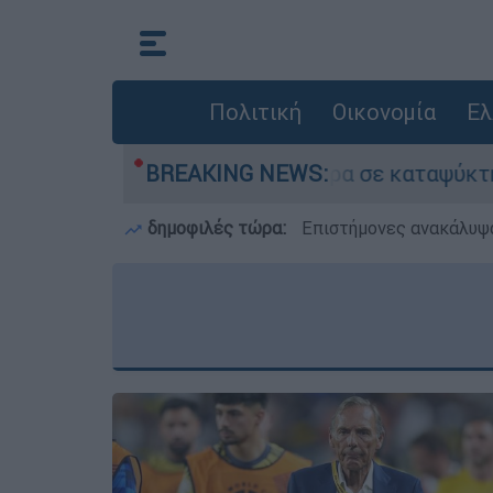
Πολιτική
Οικονομία
Ελ
 νεκρό του πατέρα σε καταψύκτη στον Μυστρά
BREAKING NEWS:
δημοφιλές τώρα:
Επιστήμονες ανακάλυψα