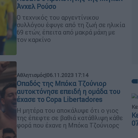
Άνχελ Ρούσο
Ο τεχνικός του αργεντίνικου
συλλόγου έφυγε από τη ζωή σε ηλικία
69 ετών, έπειτα από μακρά μάχη με
τον καρκίνο
Αθλητισμός
|
06.11.2023 17:14
Οπαδός της Μπόκα Τζούνιορ
αυτοκτόνησε επειδή η ομάδα του
έχασε το Copa Libertadores
Κε
Η μητέρα του αποκάλυψε ότι ο γιος
Κ
της έπεφτε σε βαθιά κατάθλιψη κάθε
0
φορά που έχανε η Μπόκα Τζούνιορς