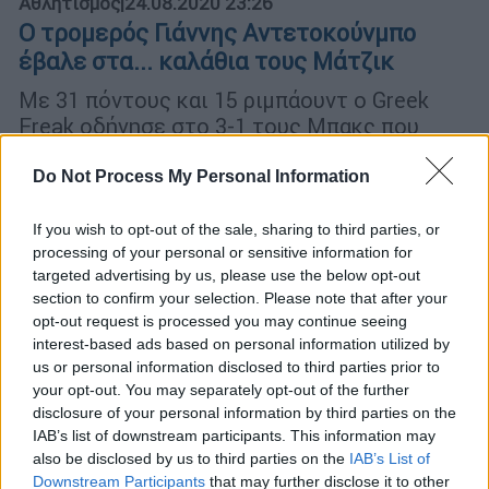
Αθλητισμός
|
24.08.2020 23:26
Ο τρομερός Γιάννης Αντετοκούνμπο
έβαλε στα... καλάθια τους Μάτζικ
Με 31 πόντους και 15 ριμπάουντ ο Greek
Freak οδήγησε στο 3-1 τους Μπακς που
απέχουν μια νίκη από την πρόκριση
Do Not Process My Personal Information
If you wish to opt-out of the sale, sharing to third parties, or
processing of your personal or sensitive information for
targeted advertising by us, please use the below opt-out
section to confirm your selection. Please note that after your
opt-out request is processed you may continue seeing
interest-based ads based on personal information utilized by
us or personal information disclosed to third parties prior to
your opt-out. You may separately opt-out of the further
disclosure of your personal information by third parties on the
IAB’s list of downstream participants. This information may
Αθλητισμός
|
23.08.2020 00:29
also be disclosed by us to third parties on the
IAB’s List of
Ισοπεδωτικός ο Αντετοκούνμπο, έκανε
Downstream Participants
that may further disclose it to other