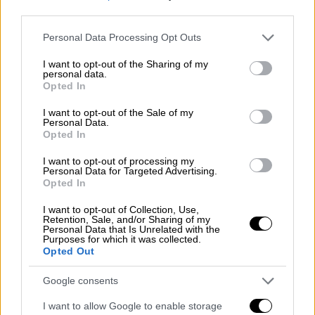
third parties.
απίθανο ρεκόρ!
Please note that this website/app uses one or more Google
Ο Greek Freak ήταν ασταμάτητος και
Personal Data Processing Opt Outs
services and may gather and store information including but
οδήγησε τους Μπακς σε μια ακόμη νίκη
not limited to your visit or usage behaviour. You may click to
I want to opt-out of the Sharing of my
έχοντας ασύλληπτες επιδόσεις
personal data.
grant or deny consent to Google and its third-party tags to
Opted In
use your data for below specified purposes in below Google
consent section.
I want to opt-out of the Sale of my
Personal Data.
Opted In
I want to opt-out of processing my
Personal Data for Targeted Advertising.
Opted In
I want to opt-out of Collection, Use,
Retention, Sale, and/or Sharing of my
Personal Data that Is Unrelated with the
Purposes for which it was collected.
Opted Out
Google consents
Αθλητισμός
|
19.08.2020 00:18
I want to allow Google to enable storage
NBA: Ηττα-σοκ στην πρεμιέρα των πλέι