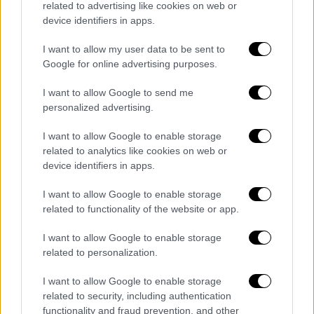
related to advertising like cookies on web or
οφ για τους Μπακς του Αντετοκούνμπο
device identifiers in apps.
Οι όγδοοι στη βαθμολογία της Ανατολής
I want to allow my user data to be sent to
Ορλάντο Μάτζικ επικράτησαν 122-110 του
Google for online advertising purposes.
Μιλγουόκι που τερμάτισε στην πρώτη θέση
I want to allow Google to send me
personalized advertising.
I want to allow Google to enable storage
related to analytics like cookies on web or
device identifiers in apps.
I want to allow Google to enable storage
related to functionality of the website or app.
I want to allow Google to enable storage
related to personalization.
Αθλητισμός
|
09.02.2020 08:44
«Μαγικός» Αντετοκούνμπο σάρωσε τους
I want to allow Google to enable storage
Ορλάντο Μάτζικ και πάει για MVP
related to security, including authentication
functionality and fraud prevention, and other