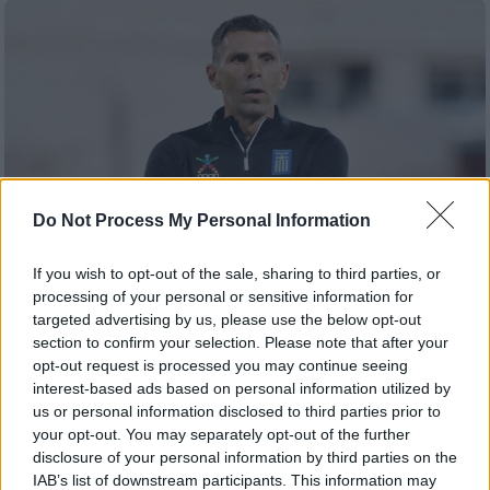
Do Not Process My Personal Information
If you wish to opt-out of the sale, sharing to third parties, or
processing of your personal or sensitive information for
targeted advertising by us, please use the below opt-out
section to confirm your selection. Please note that after your
Αθλητισμός
|
12.03.2024 11:25
opt-out request is processed you may continue seeing
Εθνική ομάδα: Οι κλήσεις του Πογιέτ για
interest-based ads based on personal information utilized by
τον «τελικό» με το Καζακστάν -
us or personal information disclosed to third parties prior to
Επέστρεψε ο Τζόλης
your opt-out. You may separately opt-out of the further
disclosure of your personal information by third parties on the
Η Εθνική ομάδα μπαίνει με ρυθμούς Euro
IAB’s list of downstream participants. This information may