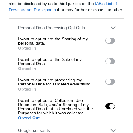
also be disclosed by us to third parties on the
IAB’s List of
Downstream Participants
that may further disclose it to other
third parties.
Please note that this website/app uses one or more Google
Personal Data Processing Opt Outs
services and may gather and store information including but
not limited to your visit or usage behaviour. You may click to
I want to opt-out of the Sharing of my
personal data.
grant or deny consent to Google and its third-party tags to
Opted In
use your data for below specified purposes in below Google
consent section.
I want to opt-out of the Sale of my
Personal Data.
Opted In
I want to opt-out of processing my
Personal Data for Targeted Advertising.
Opted In
I want to opt-out of Collection, Use,
Retention, Sale, and/or Sharing of my
Αθλητισμός
|
20.01.2024 22:25
Personal Data that Is Unrelated with the
Purposes for which it was collected.
Πογιέτ: «Δεν είναι φυσιολογικό να μην
Opted Out
μου έχει γίνει ακόμα πρόταση
ανανέωσης για την Εθνική Ελλάδας»
Google consents