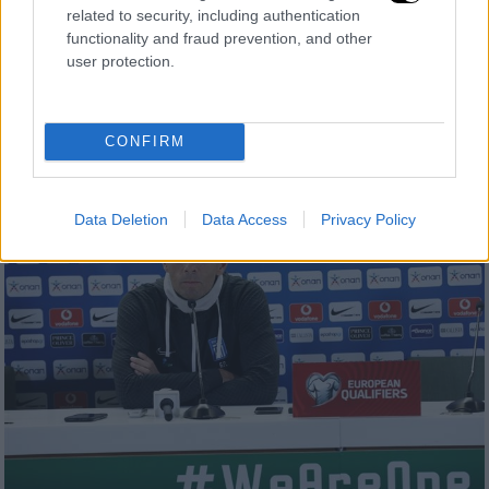
related to security, including authentication
Αντωνίου: «Συνεχίζει στην Εθνική ο
functionality and fraud prevention, and other
Πογιέτ»
user protection.
Ο αντιπρόεδρος της ΕΠΟ σημείωσε ότι ο
Ουρουγουανός συνεχίζει στον πάγκο του
αντιπροσωπευτικού συγκροτήματος
CONFIRM
Data Deletion
Data Access
Privacy Policy