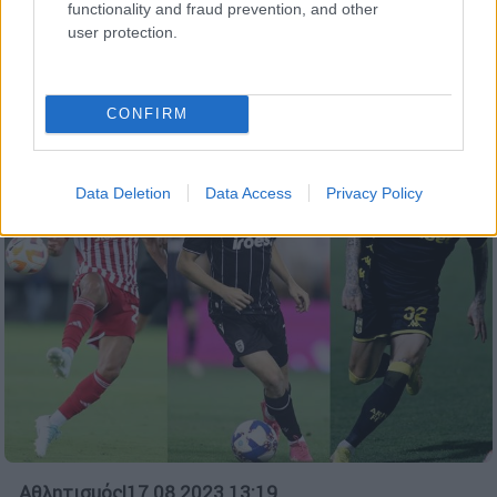
functionality and fraud prevention, and other
Ευρώπης οι Κίτρινοι
user protection.
Ο Άρης έκανε μεγάλη προσπάθεια αλλά
λύγισε στα πέναλτι απ' την Ντιναμό Κιέβου
CONFIRM
Data Deletion
Data Access
Privacy Policy
Αθλητισμός
|
17.08.2023 13:19