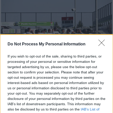
Do Not Process My Personal Information
If you wish to opt-out of the sale, sharing to third parties, or
processing of your personal or sensitive information for
targeted advertising by us, please use the below opt-out
Αθλητισμός
|
18.07.2026 15:17
section to confirm your selection. Please note that after your
Δανός διαιτητής στο Ντιναμό Κιέβου -
opt-out request is processed you may continue seeing
ΠΑΟΚ: Ποιος ορίστηκε στη ρεβάνς
interest-based ads based on personal information utilized by
us or personal information disclosed to third parties prior to
Η UEFA ανακοίνωσε τον ορισμό του
your opt-out. You may separately opt-out of the further
διαιτητή της αναμέτρησης του ΠΑΟΚ
disclosure of your personal information by third parties on the
απέναντι στην Ντιναμό Κιέβου
IAB’s list of downstream participants. This information may
also be disclosed by us to third parties on the
IAB’s List of