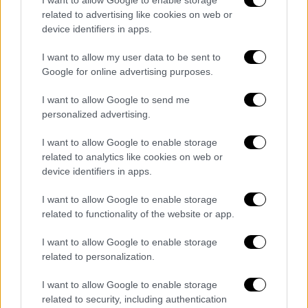
στο τέλος του αγώνα με τον Άρη
related to advertising like cookies on web or
device identifiers in apps.
I want to allow my user data to be sent to
Google for online advertising purposes.
I want to allow Google to send me
personalized advertising.
I want to allow Google to enable storage
related to analytics like cookies on web or
device identifiers in apps.
I want to allow Google to enable storage
related to functionality of the website or app.
I want to allow Google to enable storage
related to personalization.
Αθλητισμός
|
17.08.2023 22:55
Πικρός αποκλεισμός στα πέναλτι για τον
I want to allow Google to enable storage
Άρη απ' την Ντιναμό Κιέβου - Εκτός
related to security, including authentication