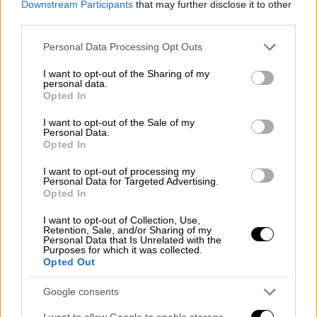
Downstream Participants
that may further disclose it to other
third parties.
Please note that this website/app uses one or more Google
Personal Data Processing Opt Outs
services and may gather and store information including but
not limited to your visit or usage behaviour. You may click to
I want to opt-out of the Sharing of my
personal data.
grant or deny consent to Google and its third-party tags to
Opted In
use your data for below specified purposes in below Google
consent section.
I want to opt-out of the Sale of my
Personal Data.
Opted In
I want to opt-out of processing my
Personal Data for Targeted Advertising.
Opted In
I want to opt-out of Collection, Use,
Αθλητισμός
|
17.08.2023 23:26
Retention, Sale, and/or Sharing of my
Personal Data that Is Unrelated with the
Ντινάμο Κιέβου - Άρης: Ένταση στο
Purposes for which it was collected.
Opted Out
φινάλε του ματς με τους Ουκρανούς να
προκαλούν τους οπαδούς των Κιτρίνων
Google consents
Προκάλεσαν οι παίκτες της Ντιναμό Κιέβου
I want to allow Google to enable storage