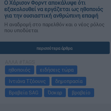
Ο Χάρισον Φορντ αποκάλυψε ότι
εξακολουθεί να εργάζεται ως ηθοποιός
για την ουσιαστική ανθρώπινη επαφή
Η αναδρομή στο παρελθόν και ο νέος ρόλος
που υποδύεται
περισσότερα άρθρα
ΑΛΛΑ #TAGS
ηθοποιός
ειδήσεις τώρα
Ιντιάνα Τζόουνς
δημοπρασία
Βραβεία SAG
Όσκαρ
βραβείο