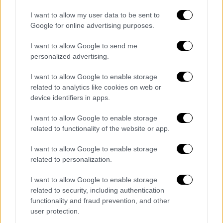
I want to allow my user data to be sent to
Google for online advertising purposes.
I want to allow Google to send me
personalized advertising.
I want to allow Google to enable storage
related to analytics like cookies on web or
device identifiers in apps.
I want to allow Google to enable storage
related to functionality of the website or app.
I want to allow Google to enable storage
related to personalization.
Lifestyle
|
04.11.2024 11:46
«Μην κάνετε το ίδιο λάθος»: Ο Χάρισον
I want to allow Google to enable storage
Φορντ καταδικάζει τον Τραμπ και
related to security, including authentication
στηρίζει Χάρις
functionality and fraud prevention, and other
user protection.
«Πέρασε τέσσερα χρόνια στρέφοντας τον