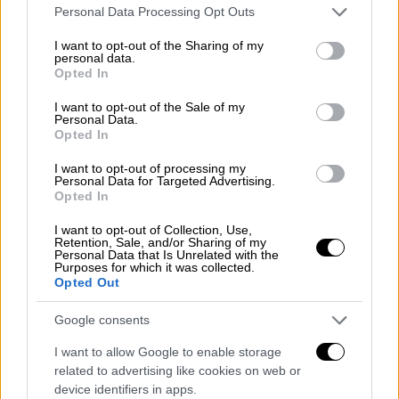
Please note that this website/app uses one or more Google
Personal Data Processing Opt Outs
services and may gather and store information including but
not limited to your visit or usage behaviour. You may click to
I want to opt-out of the Sharing of my
personal data.
grant or deny consent to Google and its third-party tags to
Opted In
use your data for below specified purposes in below Google
consent section.
I want to opt-out of the Sale of my
Personal Data.
Opted In
I want to opt-out of processing my
Personal Data for Targeted Advertising.
Opted In
I want to opt-out of Collection, Use,
Lifestyle
|
06.01.2025 07:40
Retention, Sale, and/or Sharing of my
Personal Data that Is Unrelated with the
Παρέλαση αστέρων στο κόκκινο χαλί για
Purposes for which it was collected.
τις Χρυσές Σφαίρες - Οι celebrities που
Opted Out
έκλεψαν την παράσταση
Google consents
Εμφανίσεις με αέρα Χόλιγουντ και υψηλής
I want to allow Google to enable storage
ραπτικής
related to advertising like cookies on web or
device identifiers in apps.