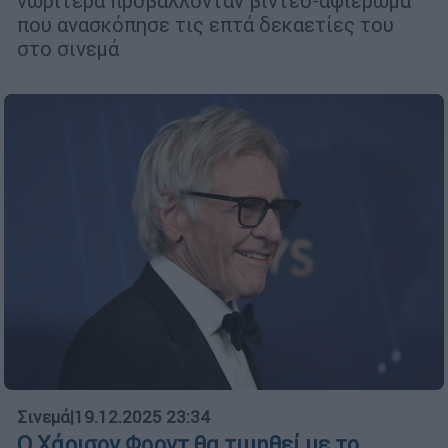
νωρίτερα προβάλλονταν βίντεο-αφιέρωμα
που ανασκόπησε τις επτά δεκαετίες του
στο σινεμά
Σινεμά
|
19.12.2025 23:34
Ο Χάρισον Φορντ θα τιμηθεί με το