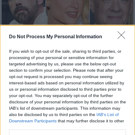
Do Not Process My Personal Information
If you wish to opt-out of the sale, sharing to third parties, or
processing of your personal or sensitive information for
Lifestyle
|
10.01.2025 15:28
targeted advertising by us, please use the below opt-out
Στάχτη έγιναν οι επαύλεις πολλών
section to confirm your selection. Please note that after your
διάσημων στο Λος Άντζελες - Δεκάδες
opt-out request is processed you may continue seeing
interest-based ads based on personal information utilized by
σταρ αναγκάστηκαν να εγκαταλείψουν
us or personal information disclosed to third parties prior to
τα σπίτια τους
your opt-out. You may separately opt-out of the further
disclosure of your personal information by third parties on the
Και ο απολογισμός όλο και μεγαλώνει
IAB’s list of downstream participants. This information may
also be disclosed by us to third parties on the
IAB’s List of
Downstream Participants
that may further disclose it to other
third parties.