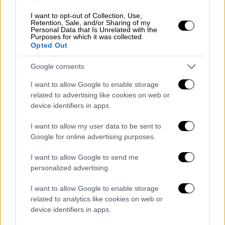
I want to opt-out of Collection, Use,
Retention, Sale, and/or Sharing of my
Personal Data that Is Unrelated with the
Purposes for which it was collected.
Opted Out
Google consents
I want to allow Google to enable storage
related to advertising like cookies on web or
device identifiers in apps.
Τεχνολογία
|
04.07.2026 11:16
Έρχεται πριν το τέλος του 2026 το
I want to allow my user data to be sent to
πρώτο ξενοδοχείο στον κόσμο που θα το
Google for online advertising purposes.
«τρέχουν» μόνο ρομπότ
I want to allow Google to send me
Ένα ορόσημο για το μέλλον της φιλοξενίας
personalized advertising.
ετοιμάζεται στην Κίνα με τη βοήθεια της
I want to allow Google to enable storage
τεχνητής νοημοσύνης
related to analytics like cookies on web or
device identifiers in apps.