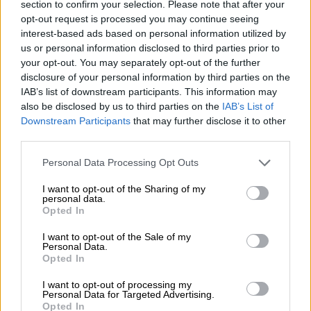
section to confirm your selection. Please note that after your
opt-out request is processed you may continue seeing
interest-based ads based on personal information utilized by
us or personal information disclosed to third parties prior to
your opt-out. You may separately opt-out of the further
Οικονομία
|
16.07.2026 06:35
disclosure of your personal information by third parties on the
IAB’s list of downstream participants. This information may
Καμπανάκι για τον ελληνικό τουρισμό:
also be disclosed by us to third parties on the
IAB’s List of
Πτώση έως 10%, φθηνότερα πακέτα και
Downstream Participants
that may further disclose it to other
αγωνία για τη σεζόν
third parties.
Μέχρι στιγμής ως αρκετά δημοφιλείς
Please note that this website/app uses one or more Google
Personal Data Processing Opt Outs
προορισμοί χαρακτηρίζονται νησιά των
services and may gather and store information including but
Δωδεκανήσων, ενώ αρκετή τουριστική
not limited to your visit or usage behaviour. You may click to
I want to opt-out of the Sharing of my
personal data.
grant or deny consent to Google and its third-party tags to
κίνηση καταγράφει και η Κρήτη
Opted In
use your data for below specified purposes in below Google
consent section.
I want to opt-out of the Sale of my
Personal Data.
Opted In
I want to opt-out of processing my
Personal Data for Targeted Advertising.
Opted In