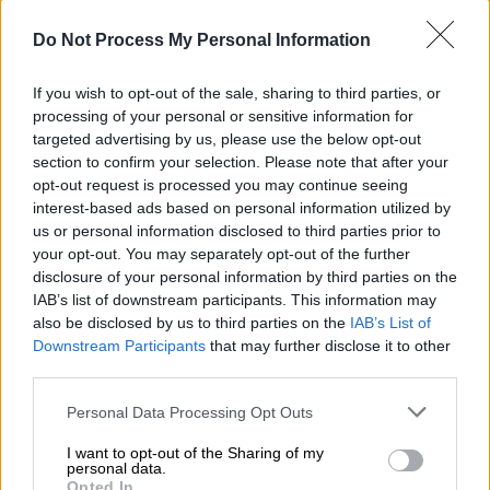
Do Not Process My Personal Information
If you wish to opt-out of the sale, sharing to third parties, or
processing of your personal or sensitive information for
targeted advertising by us, please use the below opt-out
section to confirm your selection. Please note that after your
opt-out request is processed you may continue seeing
interest-based ads based on personal information utilized by
Πολιτική
|
23.07.2024 22:12
us or personal information disclosed to third parties prior to
Δίωξη για βιασμό και επικίνδυνη
your opt-out. You may separately opt-out of the further
disclosure of your personal information by third parties on the
σωματική βλάβη στον Γεωργούλη: Τι
IAB’s list of downstream participants. This information may
εισηγήθηκε η εισαγγελέας των
also be disclosed by us to third parties on the
IAB’s List of
Βρυξελλών
Downstream Participants
that may further disclose it to other
third parties.
Η Εισαγγελία Βρυξελλών είχε ορίσει το
ποινικό δικαστήριο για τις 27 Ιουνίου
Please note that this website/app uses one or more Google
Personal Data Processing Opt Outs
services and may gather and store information including but
not limited to your visit or usage behaviour. You may click to
I want to opt-out of the Sharing of my
personal data.
grant or deny consent to Google and its third-party tags to
Opted In