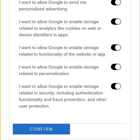
I want to allow Google to send me
personalized advertising.
I want to allow Google to enable storage
related to analytics like cookies on web or
device identifiers in apps.
I want to allow Google to enable storage
related to functionality of the website or app.
I want to allow Google to enable storage
related to personalization.
I want to allow Google to enable storage
related to security, including authentication
functionality and fraud prevention, and other
Πολιτική
|
18.04.2024 18:20
user protection.
Ο Αλέξης Γεωργούλης δηλώνει βέβαιος
πως θα αθωωθεί για το αδίκημα της
σεξουαλικής παρενόχλησης και
CONFIRM
κακοποίησης