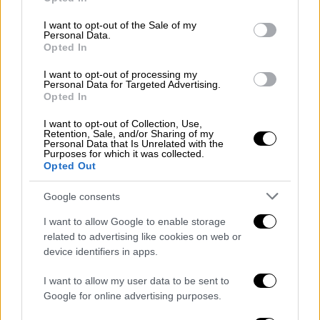
use your data for below specified purposes in below Google
consent section.
I want to opt-out of the Sale of my
Personal Data.
Opted In
I want to opt-out of processing my
Personal Data for Targeted Advertising.
Opted In
I want to opt-out of Collection, Use,
Retention, Sale, and/or Sharing of my
Personal Data that Is Unrelated with the
Purposes for which it was collected.
Opted Out
Google consents
Πολιτική
|
10.06.2024 13:30
I want to allow Google to enable storage
Ποιοι είναι οι έξι ευρωβουλευτές που
related to advertising like cookies on web or
έχασαν την έδρα τους στην Ευρωβουλή
device identifiers in apps.
Έξι Έλληνες ευρωβουλευτές δεν κατάφεραν
I want to allow my user data to be sent to
να ανανεώσουν τη θητεία τους
Google for online advertising purposes.