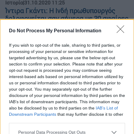
Ιστορία
|
31.10.2020 11:25
Ίντιρα Γκάντι: Η Ινδή πρωθυπουργός
δολοφονείται σαν σήμερα με 30 σφαίρες
Η Ίντιρα Γκάντι υπήρξε πολιτικός με όραμα,
Do Not Process My Personal Information
τα νομοθετήματά της, ειδικά για την εθνική
ασφάλεια, την οικονομία και την εξωτερική
If you wish to opt-out of the sale, sharing to third parties, or
πολιτική συνιστούν - ακόμη και σήμερα
processing of your personal or sensitive information for
- τομή για την εξέλιξη του τότε
targeted advertising by us, please use the below opt-out
νεοσύστατου ανεξάρτητου ινδικού κράτους,
section to confirm your selection. Please note that after your
opt-out request is processed you may continue seeing
όμως κάπου έχασε τον δρόμο της...
interest-based ads based on personal information utilized by
us or personal information disclosed to third parties prior to
ΑΛΛΑ #TAGS
your opt-out. You may separately opt-out of the further
Ινδία
ειδήσεις τώρα
δολοφονία
disclosure of your personal information by third parties on the
IAB’s list of downstream participants. This information may
σαν σημερα
Μαχάτμα Γκάντι
also be disclosed by us to third parties on the
IAB’s List of
Downstream Participants
that may further disclose it to other
third parties.
Please note that this website/app uses one or more Google
Personal Data Processing Opt Outs