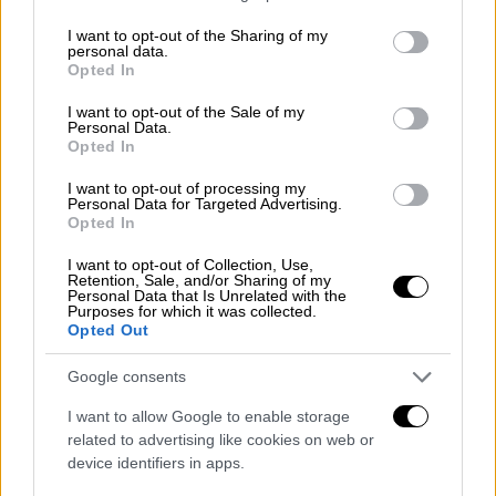
services and may gather and store information including but
not limited to your visit or usage behaviour. You may click to
I want to opt-out of the Sharing of my
personal data.
grant or deny consent to Google and its third-party tags to
Opted In
use your data for below specified purposes in below Google
consent section.
I want to opt-out of the Sale of my
Personal Data.
Opted In
I want to opt-out of processing my
Personal Data for Targeted Advertising.
Opted In
I want to opt-out of Collection, Use,
Retention, Sale, and/or Sharing of my
Personal Data that Is Unrelated with the
Purposes for which it was collected.
Opted Out
POPULAR VIDEOS
Google consents
I want to allow Google to enable storage
Κεντρικό...
|
07.08.2026 19:53
related to advertising like cookies on web or
Κεντρικό δελτίο ειδήσεων 07/08/2026
device identifiers in apps.