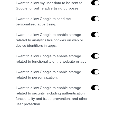
I want to allow my user data to be sent to
Google for online advertising purposes.
Μεσημεριανό...
|
08.08.2026 14:03
I want to allow Google to send me
Μεσημεριανό δελτίο ειδήσεων
personalized advertising.
08/08/2026
I want to allow Google to enable storage
related to analytics like cookies on web or
device identifiers in apps.
Δελτίο...
|
07.08.2026 14:25
I want to allow Google to enable storage
Δελτίο στη νοηματική 07/08/2026
related to functionality of the website or app.
I want to allow Google to enable storage
related to personalization.
I want to allow Google to enable storage
ΑΠΟΣΠΑΣΜΑΤΑ...
|
07.08.2026 14:13
related to security, including authentication
Ανησυχία για την έξαρση της γρίπης Α
functionality and fraud prevention, and other
σε τουριστικούς προορισμούς
user protection.