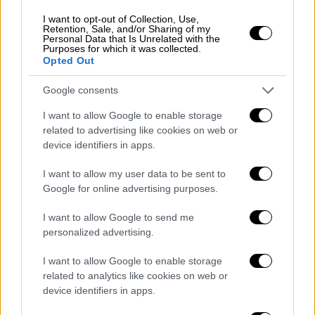
I want to opt-out of Collection, Use,
Retention, Sale, and/or Sharing of my
Personal Data that Is Unrelated with the
Purposes for which it was collected.
Ελλάδα
|
27.10.2024 23:01
Opted Out
Οδοιπορικό τιμής και μνήμης στα χωριά
Google consents
της Ηπείρου όπου γράφτηκε το Έπος
του '40
I want to allow Google to enable storage
related to advertising like cookies on web or
Εδώ και κάποια χρόνια, επισκέπτες από την
device identifiers in apps.
Ελλάδα ταξιδεύουν στην Αλβανία για να
συναντήσουν την ιστορία στον χώρο αλλά
I want to allow my user data to be sent to
και για να αποτίσουν φόρο τιμής στους
Google for online advertising purposes.
μαχητές και πεσόντες του Ελληνοϊταλικού
I want to allow Google to send me
Πολέμου
personalized advertising.
I want to allow Google to enable storage
related to analytics like cookies on web or
device identifiers in apps.