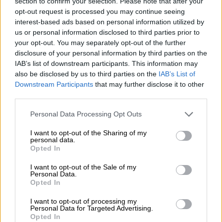
section to confirm your selection. Please note that after your
Άδοξο και οικτρό το τέλος των Ιταλών
opt-out request is processed you may continue seeing
interest-based ads based on personal information utilized by
στρατηγών που ενεπλάκησαν στον
us or personal information disclosed to third parties prior to
πόλεμο με την Ελλάδα - Όλοι τους ήταν
your opt-out. You may separately opt-out of the further
αξιολύπητοι!
disclosure of your personal information by third parties on the
IAB’s list of downstream participants. This information may
«Διαβάζουμε τα τελευταία παραρτήματα:
also be disclosed by us to third parties on the
IAB’s List of
Νικούμε. Νικούμε. Πάντα νικάει το δίκιο!»
Downstream Participants
that may further disclose it to other
third parties.
Please note that this website/app uses one or more Google
Personal Data Processing Opt Outs
services and may gather and store information including but
not limited to your visit or usage behaviour. You may click to
I want to opt-out of the Sharing of my
personal data.
grant or deny consent to Google and its third-party tags to
Opted In
use your data for below specified purposes in below Google
consent section.
I want to opt-out of the Sale of my
Personal Data.
Opted In
I want to opt-out of processing my
Personal Data for Targeted Advertising.
Opted In