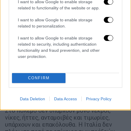
I want to allow Google to enable storage
related to functionality of the website or app.
I want to allow Google to enable storage
related to personalization.
I want to allow Google to enable storage
related to security, including authentication
functionality and fraud prevention, and other
user protection.
Ιστορία
|
25.10.2024 07:55
Ιταλία: έβλαψε την Ελλάδα όσο καμιά
CONFIRM
άλλη – Ουδείς εγκληματίας πολέμου
δικάστηκε – Πολύνεκρες σφαγές στον
τόπο μας
Data Deletion
Data Access
Privacy Policy
Στο πόλεμο δεν υπάρχουν μόνο νεκροί,
νίκες, ήττες, ανταμοιβές και τιμωρίες,
υπάρχουν και επακόλουθα. Η Ιταλία δεν