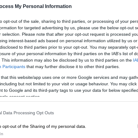
βγαίνει σε δημοπρασία για πάνω
ocess My Personal Information
από 500.000 ευρώ
Πρόκειται για ένα αυθεντικό
to opt-out of the sale, sharing to third parties, or processing of your per
σωσίβιο που φορέθηκε από επιζώντα
formation for targeted advertising by us, please use the below opt-out s
r selection. Please note that after your opt-out request is processed y
του ιστορικού ναυαγίου του 1912
eing interest-based ads based on personal information utilized by us or
disclosed to third parties prior to your opt-out. You may separately opt-
losure of your personal information by third parties on the IAB’s list of
. This information may also be disclosed by us to third parties on the
IA
Participants
that may further disclose it to other third parties.
Ελλάδα
|
21.10.2020 19:33
 that this website/app uses one or more Google services and may gath
including but not limited to your visit or usage behaviour. You may click 
Λέσβος: Βρέθηκε η λύση στα
 to Google and its third-party tags to use your data for below specifi
«απόβλητα του προσφυγικού»
ogle consent section.
Ο όγκος των αποβλήτων στη Λέσβο
Με
αφορά σε τόνους από σωσίβια,
l Data Processing Opt Outs
Μ
κουβέρτες και υπολείμματα πλωτών
0
σκαφών.
o opt-out of the Sharing of my personal data.
In