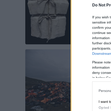
Do Not Pr
If you wish 
sensitive in
confirm you
continue se
information 
further disc
participants
Downstream 
Please note
information 
deny consent
in below Go
Persona
I want t
Opted 