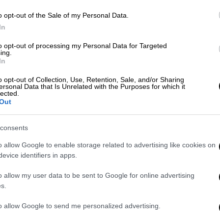
o opt-out of the Sale of my Personal Data.
Ώρ
Ελλάδα
|
25.09.2019 17:08
In
Ώ
Προσφυγικό: Η «μάχη των
to opt-out of processing my Personal Data for Targeted
σωσίβιων» μαίνεται στη Λέσβο
ing.
In
(pics)
Ο Δήμος Δυτικής Λέσβου
o opt-out of Collection, Use, Retention, Sale, and/or Sharing
Δε
ersonal Data that Is Unrelated with the Purposes for which it
συγκέντρωσε διασωστικά γιλέκα
Δ
lected.
Out
προσφύγων από τις ακτές και τα
πέταξε έξω από δομή φιλοξενίας της
Ύπατης Αρμοστείας, σε ένδειξη
consents
διαμαρτυρίας
ΑΘ
o allow Google to enable storage related to advertising like cookies on
Α
evice identifiers in apps.
0
Ελλάδα
|
09.09.2019 18:40
o allow my user data to be sent to Google for online advertising
Λέσβος: Πρόστιμο 4.000 ευρώ σε
s.
δήμο γιατί παράτησε τα σωσίβια
to allow Google to send me personalized advertising.
προσφύγων
Κε