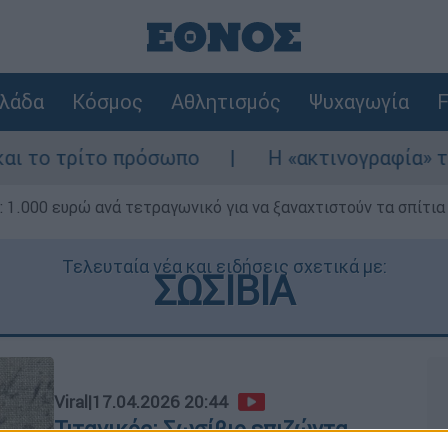
λάδα
Κόσμος
Αθλητισμός
Ψυχαγωγία
F
τρίτο πρόσωπο
Η «ακτινογραφία» της κατα
1.000 ευρώ ανά τετραγωνικό για να ξαναχτιστούν τα σπίτια
Τελευταία νέα και ειδήσεις σχετικά με:
ΣΩΣΙΒΙΑ
Viral
|
17.04.2026 20:44
Τιτανικός: Σωσίβιο επιζώντα