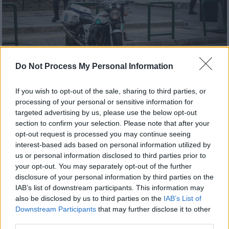
Do Not Process My Personal Information
Ελλάδα
|
23.03.2023 12:49
If you wish to opt-out of the sale, sharing to third parties, or
Κακουργηματική δίωξη στους τέσσερις
processing of your personal or sensitive information for
συλληφθέντες για την επίθεση με
targeted advertising by us, please use the below opt-out
section to confirm your selection. Please note that after your
μαχαίρι στο Εφετείο - Οι βαριές
opt-out request is processed you may continue seeing
κατηγορίες
interest-based ads based on personal information utilized by
us or personal information disclosed to third parties prior to
Κατηγορούνται, μεταξύ άλλων, για απόπειρα
your opt-out. You may separately opt-out of the further
ανθρωποκτονίας
disclosure of your personal information by third parties on the
IAB’s list of downstream participants. This information may
also be disclosed by us to third parties on the
IAB’s List of
Downstream Participants
that may further disclose it to other
third parties.