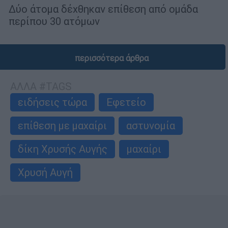
Δύο άτομα δέχθηκαν επίθεση από ομάδα
περίπου 30 ατόμων
περισσότερα άρθρα
ΑΛΛΑ #TAGS
ειδήσεις τώρα
Εφετείο
επίθεση με μαχαίρι
αστυνομία
δίκη Χρυσής Αυγής
μαχαίρι
Χρυσή Αυγή