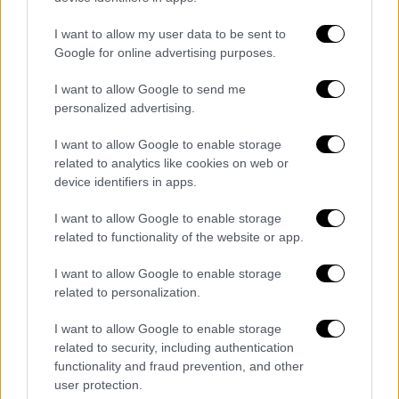
I want to allow my user data to be sent to
Google for online advertising purposes.
I want to allow Google to send me
personalized advertising.
I want to allow Google to enable storage
related to analytics like cookies on web or
device identifiers in apps.
I want to allow Google to enable storage
related to functionality of the website or app.
I want to allow Google to enable storage
Ελλάδα
|
22.03.2023 12:45
related to personalization.
Πώς έγινε η επίθεση με μαχαίρι στο
Εφετείο Αθηνών - Μάρτυρας σε δίκη ο
I want to allow Google to enable storage
τραυματίας
related to security, including authentication
functionality and fraud prevention, and other
Έχουν προσαχθεί και εξετάζονται 4 άτομα
user protection.