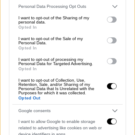
Please note that this website/app uses one or more Google
Personal Data Processing Opt Outs
services and may gather and store information including but
not limited to your visit or usage behaviour. You may click to
I want to opt-out of the Sharing of my
personal data.
grant or deny consent to Google and its third-party tags to
Opted In
use your data for below specified purposes in below Google
consent section.
I want to opt-out of the Sale of my
Personal Data.
Opted In
I want to opt-out of processing my
Personal Data for Targeted Advertising.
Opted In
Ελλάδα
|
22.03.2023 14:49
I want to opt-out of Collection, Use,
Επίθεση με μαχαίρι στο Εφετείο:
Retention, Sale, and/or Sharing of my
Personal Data that Is Unrelated with the
Τέσσερις συλλήψεις από την ΕΛ.ΑΣ. -
Purposes for which it was collected.
Opted Out
Κοντάρια και άλλα αντικείμενα στο
όχημα που επέβαιναν
Google consents
20 περίπου άτομα ξεκίνησαν την επίθεση
I want to allow Google to enable storage
related to advertising like cookies on web or
device identifiers in apps.