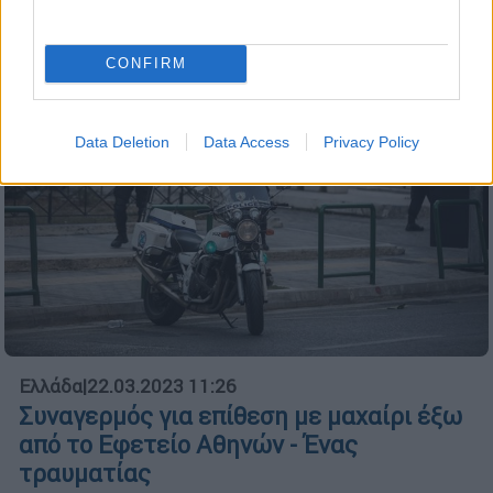
CONFIRM
Data Deletion
Data Access
Privacy Policy
Ελλάδα
|
22.03.2023 11:26
Συναγερμός για επίθεση με μαχαίρι έξω
από το Εφετείο Αθηνών - Ένας
τραυματίας