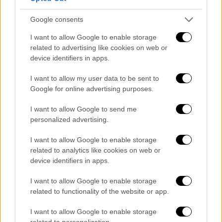
Υγεία
|
30.06.2026 15:16
Google consents
Επεκτείνεται και στα Κέντρα Υγείας της
I want to allow Google to enable storage
Αττικής το ηλεκτρονικό βραχιολάκι - Τι
related to advertising like cookies on web or
θα καταγράφει
device identifiers in apps.
Υπό το πρίσμα αυτό το ηλεκτρονικό
I want to allow my user data to be sent to
βραχιολάκι αναμένεται να μπει πιλοτικά και
Google for online advertising purposes.
στα κέντρα υγείας του Λεκανοπεδίου
I want to allow Google to send me
personalized advertising.
I want to allow Google to enable storage
related to analytics like cookies on web or
device identifiers in apps.
I want to allow Google to enable storage
related to functionality of the website or app.
I want to allow Google to enable storage
related to personalization.