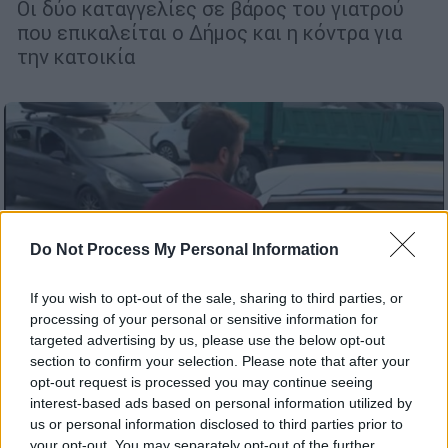
Οι δύο καταγγελίες σε βάρος του γιατρού
που επικαλείται ο Δήμος και η κόντρα για
την κατοικία
Do Not Process My Personal Information
If you wish to opt-out of the sale, sharing to third parties, or
processing of your personal or sensitive information for
targeted advertising by us, please use the below opt-out
section to confirm your selection. Please note that after your
opt-out request is processed you may continue seeing
interest-based ads based on personal information utilized by
Ελλάδα
|
04.07.2026 16:59
us or personal information disclosed to third parties prior to
your opt-out. You may separately opt-out of the further