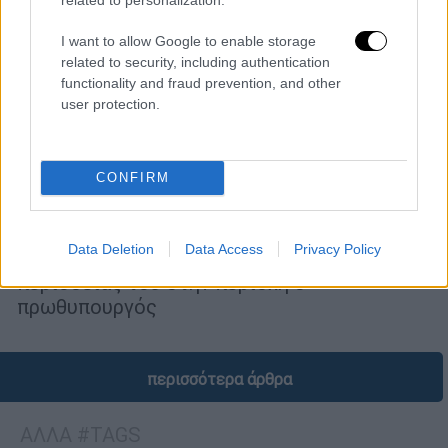
I want to allow Google to enable storage
related to security, including authentication
functionality and fraud prevention, and other
user protection.
Πολιτική
|
29.06.2026 21:20
Μητσοτάκης από Αιγάλεω: Είμαστε το
μόνο κόμμα που έχει πρόταση για την
CONFIRM
Ελλάδα του μέλλοντος
Επίσκεψη στο ανακαινισμένο Κέντρο Υγείας
Data Deletion
Data Access
Privacy Policy
Αιγάλεω πραγματοποίησε στο πλαίσιο της
περιοδείας του στην περιοχή ο
πρωθυπουργός
περισσότερα άρθρα
ΑΛΛΑ #TAGS