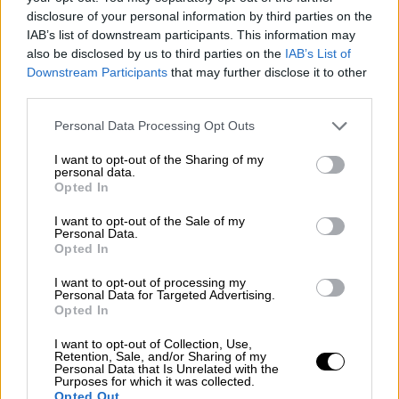
Συνελήφθη ο μοναδικός αγροτικός
disclosure of your personal information by third parties on the
γιατρός του Καστελόριζου, μετά από
IAB’s list of downstream participants. This information may
μήνυση του δημάρχου
also be disclosed by us to third parties on the
IAB’s List of
Downstream Participants
that may further disclose it to other
Τι δήλωσε ο υπουργός Υγείας, Άδωνις
third parties.
Γεωργιάδης
Please note that this website/app uses one or more Google
Personal Data Processing Opt Outs
services and may gather and store information including but
not limited to your visit or usage behaviour. You may click to
I want to opt-out of the Sharing of my
personal data.
grant or deny consent to Google and its third-party tags to
Opted In
use your data for below specified purposes in below Google
consent section.
I want to opt-out of the Sale of my
Personal Data.
Opted In
I want to opt-out of processing my
Personal Data for Targeted Advertising.
Opted In
I want to opt-out of Collection, Use,
Retention, Sale, and/or Sharing of my
Personal Data that Is Unrelated with the
Purposes for which it was collected.
Opted Out