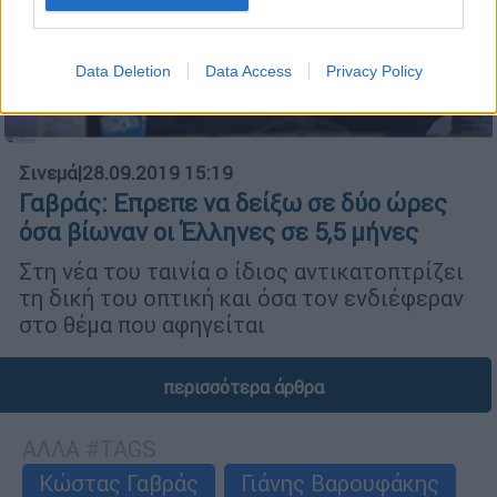
Data Deletion
Data Access
Privacy Policy
Σινεμά
|
28.09.2019 15:19
Γαβράς: Επρεπε να δείξω σε δύο ώρες
όσα βίωναν οι Έλληνες σε 5,5 μήνες
Στη νέα του ταινία ο ίδιος αντικατοπτρίζει
τη δική του οπτική και όσα τον ενδιέφεραν
στο θέμα που αφηγείται
περισσότερα άρθρα
ΑΛΛΑ #TAGS
Κώστας Γαβράς
Γιάνης Βαρουφάκης