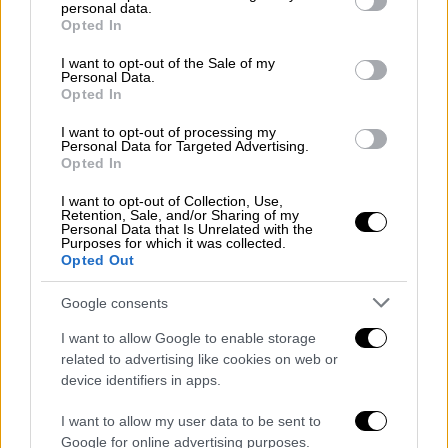
personal data.
grant or deny consent to Google and its third-party tags to
Opted In
use your data for below specified purposes in below Google
consent section.
I want to opt-out of the Sale of my
Πολιτική
|
29.09.2019 15:29
Personal Data.
Opted In
Αλέξης Τσίπρας: Πότε είδε την ταινία
«Ενήλικοι στην Αίθουσα» του Κώστα
I want to opt-out of processing my
Personal Data for Targeted Advertising.
Γαβρά
Opted In
Ο Αλέξης Τσίπρας είδε το «Ενήλικοι στην
I want to opt-out of Collection, Use,
Αίθουσα» με τον Ευκλείδη Τσακαλώτο
Retention, Sale, and/or Sharing of my
Personal Data that Is Unrelated with the
Purposes for which it was collected.
Opted Out
Google consents
I want to allow Google to enable storage
related to advertising like cookies on web or
device identifiers in apps.
I want to allow my user data to be sent to
Google for online advertising purposes.