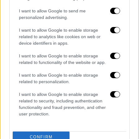
I want to allow Google to send me
personalized advertising.
I want to allow Google to enable storage
Σινεμά
|
28.09.2019 21:37
related to analytics like cookies on web or
Γαβράς: Πιστεύω ότι το φιλμ είναι κοντά
device identifiers in apps.
σε όσα συνέβησαν το 2015 (vid)
I want to allow Google to enable storage
«Έκανα την επιλογή να δείξω αυτούς που
related to functionality of the website or app.
καταπιέζονται» λέει στο Open TV ο μεγάλος
I want to allow Google to enable storage
σκηνοθέτης
related to personalization.
I want to allow Google to enable storage
related to security, including authentication
functionality and fraud prevention, and other
user protection.
CONFIRM