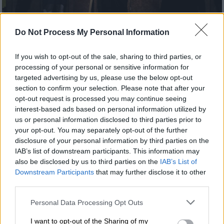
Do Not Process My Personal Information
Απόψεις
|
29.09.2019 18:14
If you wish to opt-out of the sale, sharing to third parties, or
«Ενήλικοι στην Αίθουσα»: Η αμήχανη
processing of your personal or sensitive information for
targeted advertising by us, please use the below opt-out
πρεμιέρα μίας αμήχανης ταινίας
section to confirm your selection. Please note that after your
opt-out request is processed you may continue seeing
interest-based ads based on personal information utilized by
us or personal information disclosed to third parties prior to
your opt-out. You may separately opt-out of the further
disclosure of your personal information by third parties on the
IAB’s list of downstream participants. This information may
also be disclosed by us to third parties on the
IAB’s List of
Downstream Participants
that may further disclose it to other
third parties.
Please note that this website/app uses one or more Google
Personal Data Processing Opt Outs
services and may gather and store information including but
not limited to your visit or usage behaviour. You may click to
I want to opt-out of the Sharing of my