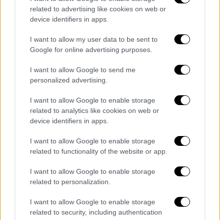
related to advertising like cookies on web or
device identifiers in apps.
I want to allow my user data to be sent to
Google for online advertising purposes.
I want to allow Google to send me
personalized advertising.
Αθλητισμός
|
20.08.2022 22:41
I want to allow Google to enable storage
«Χρυσή» η φανταστική Τζένγκο! Η
related to analytics like cookies on web or
19χρονη ακοντίστρια αναδείχθηκε
device identifiers in apps.
πρωταθλήτρια Ευρώπης - Συγκινημένη
I want to allow Google to enable storage
στην απονομή
related to functionality of the website or app.
Το χρυσό κορίτσι του ελληνικού ακοντισμού
I want to allow Google to enable storage
κατέκτησε την Ευρώπη και έφερε στην
related to personalization.
Ελλάδα το πέμπτο μετάλλιο στο Ευρωπαϊκό
Πρωτάθλημα του Μονάχου
I want to allow Google to enable storage
related to security, including authentication