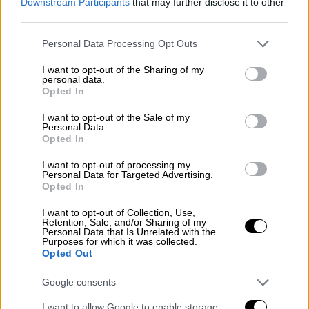
Downstream Participants
that may further disclose it to other
third parties.
Please note that this website/app uses one or more Google
Personal Data Processing Opt Outs
services and may gather and store information including but
not limited to your visit or usage behaviour. You may click to
I want to opt-out of the Sharing of my
personal data.
grant or deny consent to Google and its third-party tags to
Πολιτική
|
21.08.2022 12:18
Opted In
use your data for below specified purposes in below Google
Συγχαρητήρια Μητσοτάκη σε Τζένγκο:
consent section.
I want to opt-out of the Sale of my
«Σε ευχαριστούμε μας γεμίζεις
Personal Data.
Opted In
περηφάνια»
I want to opt-out of processing my
Με ανάρτηση του ευχαρίστησε τη «χρύση»
Personal Data for Targeted Advertising.
αθλήτρια
Opted In
I want to opt-out of Collection, Use,
Retention, Sale, and/or Sharing of my
Personal Data that Is Unrelated with the
Purposes for which it was collected.
Opted Out
Google consents
I want to allow Google to enable storage