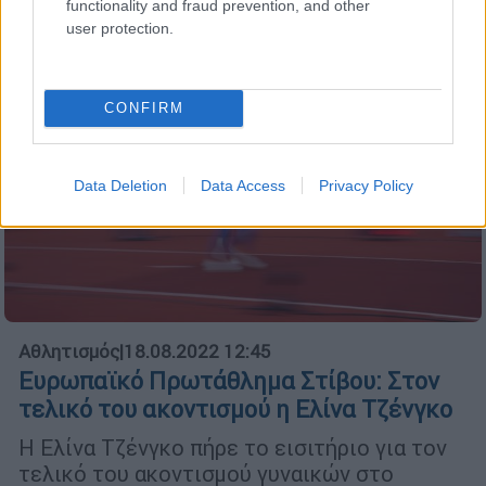
functionality and fraud prevention, and other
user protection.
CONFIRM
Data Deletion
Data Access
Privacy Policy
Αθλητισμός
|
18.08.2022 12:45
Ευρωπαϊκό Πρωτάθλημα Στίβου: Στον
τελικό του ακοντισμού η Ελίνα Τζένγκο
Η Ελίνα Τζένγκο πήρε το εισιτήριο για τον
τελικό του ακοντισμού γυναικών στο