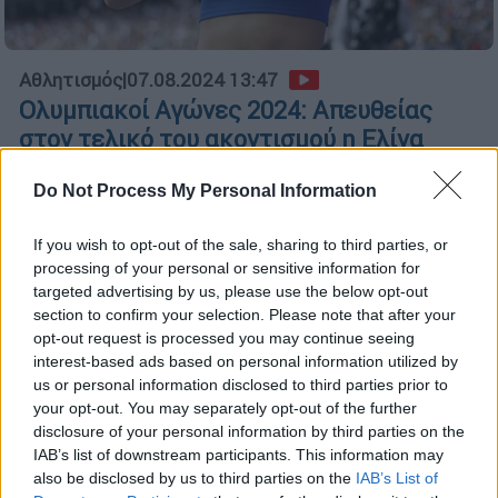
Αθλητισμός
|
07.08.2024 13:47
Ολυμπιακοί Αγώνες 2024: Απευθείας
στον τελικό του ακοντισμού η Ελίνα
Τζένγκο!
Do Not Process My Personal Information
Η πρωταθλήτρια Ευρώπης του 2022 στο
Μόναχο «κάρφωσε» το ακόντιο στα 63,22μ.
If you wish to opt-out of the sale, sharing to third parties, or
processing of your personal or sensitive information for
targeted advertising by us, please use the below opt-out
section to confirm your selection. Please note that after your
opt-out request is processed you may continue seeing
interest-based ads based on personal information utilized by
us or personal information disclosed to third parties prior to
your opt-out. You may separately opt-out of the further
disclosure of your personal information by third parties on the
IAB’s list of downstream participants. This information may
also be disclosed by us to third parties on the
IAB’s List of