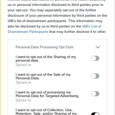
Τάιλερ Πέρι: Ήταν άστεγος και έγινε
us or personal information disclosed to third parties prior to
δισεκατομμυριούχος
your opt-out. You may separately opt-out of the further
disclosure of your personal information by third parties on the
Ο Τάιλερ Πέρι (Tyler Perry), που κάποτε ήταν
IAB’s list of downstream participants. This information may
άστεγος, είναι επίσημα
also be disclosed by us to third parties on the
IAB’s List of
δισεκατομμυριούχος, σύμφωνα με το Forbes
Downstream Participants
that may further disclose it to other
third parties.
ΑΛΛΑ #TAGS
Please note that this website/app uses one or more Google
Personal Data Processing Opt Outs
ηθοποιός
κακοποίηση
χαστούκι
services and may gather and store information including but
not limited to your visit or usage behaviour. You may click to
I want to opt-out of the Sharing of my
personal data.
Όσκαρ
φωτογραφία
grant or deny consent to Google and its third-party tags to
Opted In
use your data for below specified purposes in below Google
consent section.
παρενόχληση
Γουίλ Σμιθ
I want to opt-out of the Sale of my
Personal Data.
Opted In
I want to opt-out of processing my
Personal Data for Targeted Advertising.
Opted In
I want to opt-out of Collection, Use,
Retention, Sale, and/or Sharing of my