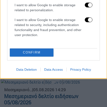
Ώρα Ελλάδος...
|
06.08.2026 10:06
I want to allow Google to enable storage
Ώρα Ελλάδος 06/08/2026
related to personalization.
I want to allow Google to enable storage
related to security, including authentication
functionality and fraud prevention, and other
Δελτίο...
|
06.08.2026 14:30
user protection.
Δελτίο στην νοηματική 06/08/2026
CONFIRM
ΑΘΛΗΤΙΚΟ ΔΕΛΤΙΟ
|
06.08.2026 14:46
Αθλητικό δελτίο ειδήσεων 06/08/2026
Data Deletion
Data Access
Privacy Policy
Μεσημεριανό...
|
05.08.2026 14:29
Μεσημεριανό δελτίο ειδήσεων
05/08/2026