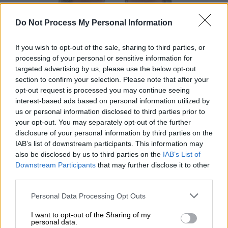
Do Not Process My Personal Information
If you wish to opt-out of the sale, sharing to third parties, or
processing of your personal or sensitive information for
targeted advertising by us, please use the below opt-out
section to confirm your selection. Please note that after your
opt-out request is processed you may continue seeing
interest-based ads based on personal information utilized by
us or personal information disclosed to third parties prior to
your opt-out. You may separately opt-out of the further
Θέατρο
|
13.11.2018 11:26
disclosure of your personal information by third parties on the
Τολστόι με Γαλίτη - Κουρλαμπά στον
IAB’s list of downstream participants. This information may
Θέατρο Αλκμήνη
also be disclosed by us to third parties on the
IAB’s List of
Downstream Participants
that may further disclose it to other
Οι δύο ηθοποιοί ξετυλίγουν όλη την
third parties.
υποκριτική τους γκάμα επί σκηνής, τόσο σε
Please note that this website/app uses one or more Google
κωμικό όσο και σε δραματικό επίπεδο
Personal Data Processing Opt Outs
services and may gather and store information including but
not limited to your visit or usage behaviour. You may click to
I want to opt-out of the Sharing of my
ΑΛΛΑ #TAGS
personal data.
grant or deny consent to Google and its third-party tags to