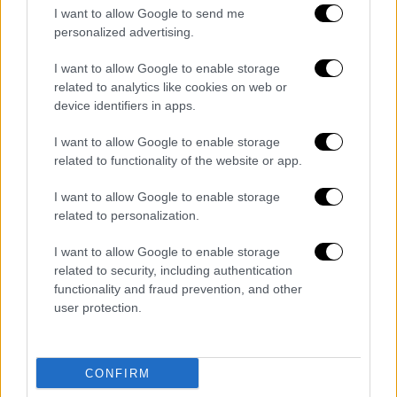
I want to allow Google to send me
personalized advertising.
I want to allow Google to enable storage
POPULAR VIDEOS
related to analytics like cookies on web or
device identifiers in apps.
I want to allow Google to enable storage
Μεσημεριανό...
|
07.08.2026 14:06
related to functionality of the website or app.
Μεσημεριανό δελτίο ειδήσεων
I want to allow Google to enable storage
07/08/2026
related to personalization.
I want to allow Google to enable storage
related to security, including authentication
functionality and fraud prevention, and other
ΑΠΟΣΠΑΣΜΑΤΑ...
|
07.08.2026 19:06
user protection.
Φωτιά στο Στεφάνι Κορινθίας – Μήνυμα
112 για ετοιμότητα
CONFIRM