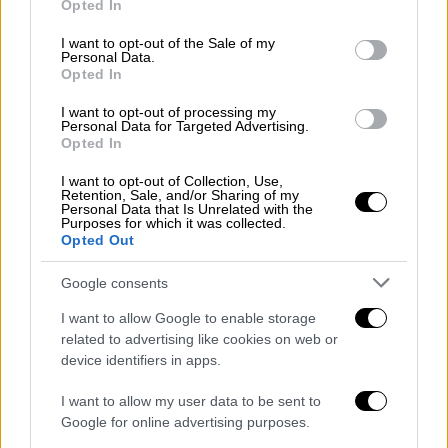
Opted In
Ανδρέας Μικρούτσικος
Big Brother
use your data for below specified purposes in below Google
consent section.
I want to opt-out of the Sale of my
Καλοκαίρι #not
Personal Data.
Opted In
Θανάσης Κουρλαμπάς
I want to opt-out of processing my
Personal Data for Targeted Advertising.
Opted In
θέατρο Αλκμήνη
Λέων Τολστόι
I want to opt-out of Collection, Use,
Retention, Sale, and/or Sharing of my
Personal Data that Is Unrelated with the
Purposes for which it was collected.
Opted Out
Google consents
I want to allow Google to enable storage
related to advertising like cookies on web or
device identifiers in apps.
I want to allow my user data to be sent to
Google for online advertising purposes.